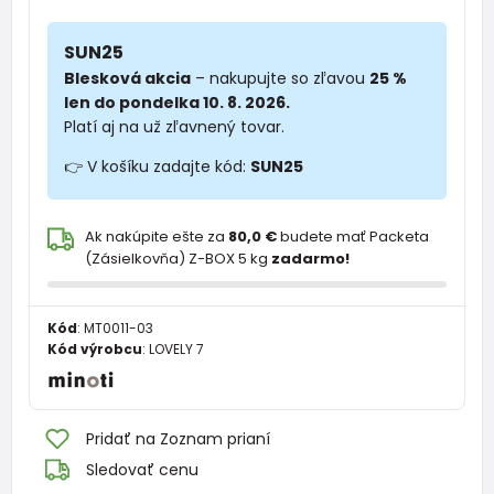
SUN25
Blesková akcia
– nakupujte so zľavou
25 %
len do pondelka 10. 8. 2026.
Platí aj na už zľavnený tovar.
👉 V košíku zadajte kód:
SUN25
Ak nakúpite ešte za
80,0 €
budete mať Packeta
(Zásielkovňa) Z-BOX 5 kg
zadarmo!
Kód
:
MT0011-03
Kód výrobcu
:
LOVELY 7
Pridať na Zoznam prianí
Sledovať cenu