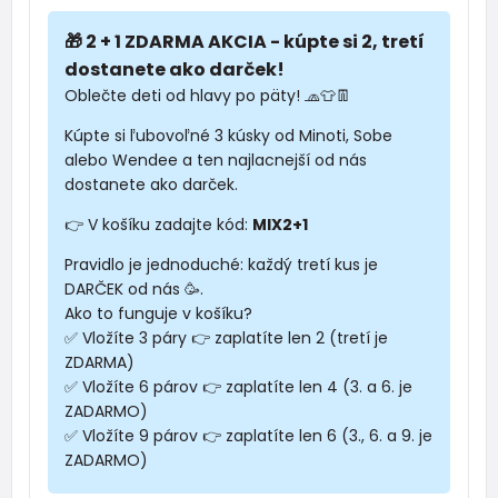
🎁 2 + 1 ZDARMA AKCIA - kúpte si 2, tretí
dostanete ako darček!
Oblečte deti od hlavy po päty! 🧢👕👖
Kúpte si ľubovoľné 3 kúsky od Minoti, Sobe
alebo Wendee a ten najlacnejší od nás
dostanete ako darček.
👉 V košíku zadajte kód:
MIX2+1
Pravidlo je jednoduché: každý tretí kus je
DARČEK od nás 🥳.
Ako to funguje v košíku?
✅ Vložíte 3 páry 👉 zaplatíte len 2 (tretí je
ZDARMA)
✅ Vložíte 6 párov 👉 zaplatíte len 4 (3. a 6. je
ZADARMO)
✅ Vložíte 9 párov 👉 zaplatíte len 6 (3., 6. a 9. je
ZADARMO)