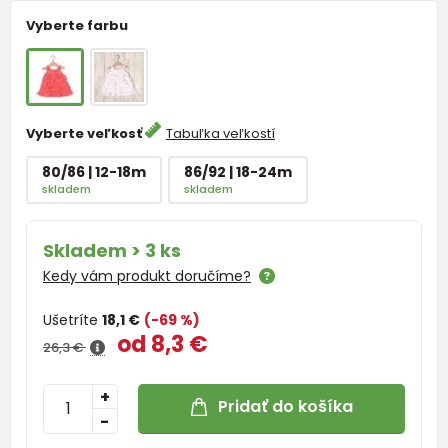
Vyberte farbu
Vyberte veľkosť
Tabuľka veľkostí
80/86 | 12-18m
86/92 | 18-24m
skladem
skladem
Skladem > 3 ks
Kedy vám produkt doručíme?
Ušetríte
18,1 €
(-69 %)
od 8,3 €
26,3 €
+
Pridať do košíka
-