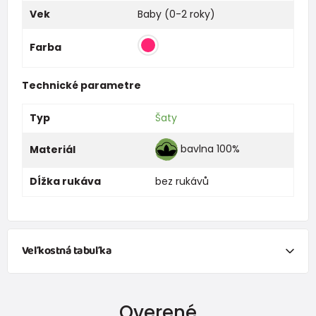
Vek
Baby (0-2 roky)
Farba
Technické parametre
Typ
Šaty
bavlna 100%
Materiál
Dĺžka rukáva
bez rukávů
Veľkostná tabuľka
NEWBORN
Overené
Veľkosť
Výška (cm)
Hmotnosť(kg)