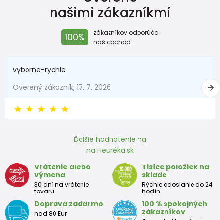
našimi zákazníkmi
New Baby
do 50
do 3,4
zákazníkov odporúča
100%
Do 1 mesiaca
do 56
do 4,5
náš obchod
1 - 3 mesiace
56 - 62
4,5 - 6
vyborne-rychle
3 - 6 mesiace
62 -68
6 - 8
Overený zákazník, 17. 7. 2026
6 - 9 mesiace
68 -74
8 - 9,5
9 - 12 mesiace
74-80
9,5 - 11
Ďalšie hodnotenie na
na Heuréka.sk
Približná tabuľka veľkosti batoľaťa
Vrátenie alebo
Tisíce položiek na
výmena
sklade
Výška
Prsia
Pás
Boky
Veľkosť
30 dní na vrátenie
Rýchle odoslanie do 24
(cm)
(cm)
(cm)
(cm)
tovaru
hodín.
Doprava zadarmo
100 % spokojných
12
68 - 80
49
47
52
zákazníkov
nad 80 Eur
mesiacov