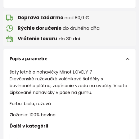
Doprava zadarmo
nad 80,0 €
Rýchle doručenie
do druhého dňa
Vrátenie tovaru
do 30 dní
Popis a parametre
šaty letné a nohavičky Minot LOVELY 7
Dievčenské ružovučké volánikové šatôčky s
bavlneného plátna, zapínanie vzadu na cvočky. V sete
čipkované nohavičky v páse na gumu.
Farba: biela, ružová
Zloženie: 100% bavlna
Ďalší v kategórii