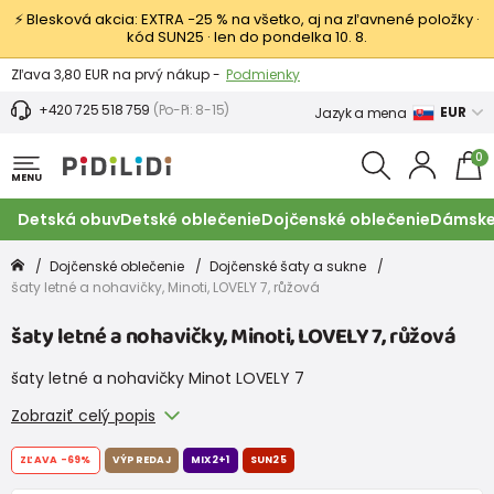
⚡ Blesková akcia: EXTRA −25 % na všetko, aj na zľavnené položky ·
kód SUN25 · len do pondelka 10. 8.
Výmena a vrátenie tovaru -
Zobraziť
Zľava 3,80 EUR na prvý nákup -
Podmienky
+420 725 518 759
(Po-Pi: 8-15)
EUR
Jazyk a mena
0
MENU
Detská obuv
Detské oblečenie
Dojčenské oblečenie
Dámske
Dojčenské oblečenie
Dojčenské šaty a sukne
šaty letné a nohavičky, Minoti, LOVELY 7, růžová
šaty letné a nohavičky, Minoti, LOVELY 7, růžová
šaty letné a nohavičky Minot LOVELY 7
Zobraziť celý popis
ZĽAVA
-69%
VÝPREDAJ
MIX2+1
SUN25