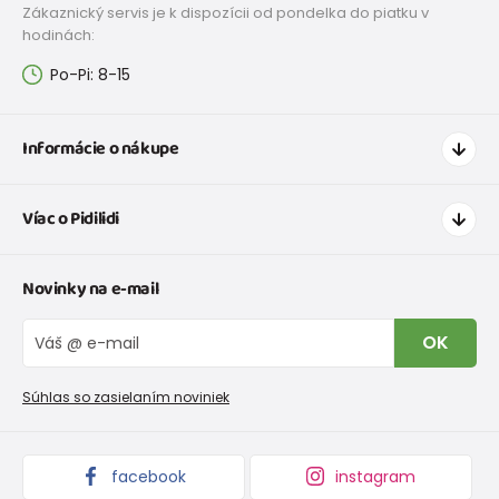
Zákaznický servis je k dispozícii od pondelka do piatku v
hodinách:
Po-Pi: 8-15
Informácie o nákupe
Ako nakupovať
Víac o Pidilidi
Doprava a platba
Tabuľka veľkostí oblečenia
Kontakt
Novinky na e-mail
Tabuľka veľkostí obuvi
O nás
Vrátenie tovaru a reklamacie
Blog
OK
Reklamačný poriadok
Veľkoobchod PiDiLiDi
Nevyzdvihnutá objednávka na dobierku
Kolekcie tovaru
Súhlas so zasielaním noviniek
Podmienky propagácie a zľavové kódy
facebook
instagram