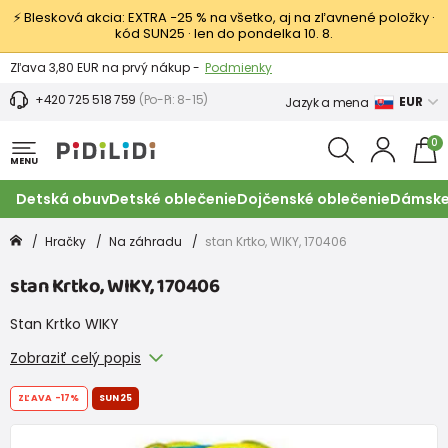
⚡ Blesková akcia: EXTRA −25 % na všetko, aj na zľavnené položky ·
kód SUN25 · len do pondelka 10. 8.
Výmena a vrátenie tovaru -
Zobraziť
Zľava 3,80 EUR na prvý nákup -
Podmienky
+420 725 518 759
(Po-Pi: 8-15)
EUR
Jazyk a mena
0
MENU
Detská obuv
Detské oblečenie
Dojčenské oblečenie
Dámske
Hračky
Na záhradu
stan Krtko, WIKY, 170406
stan Krtko, WIKY, 170406
Stan Krtko WIKY
Zobraziť celý popis
ZĽAVA
-17%
SUN25