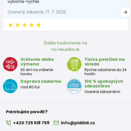
vyborne-rychle
Overený zákazník, 17. 7. 2026
Ďalšie hodnotenie na
na Heuréka.sk
Vrátenie alebo
Tisíce položiek na
výmena
sklade
30 dní na vrátenie
Rýchle odoslanie do 24
tovaru
hodín.
Doprava zadarmo
100 % spokojných
zákazníkov
nad 80 Eur
Overené zákazníkmi
Potrebujete poradiť?
+420 725 518 759
info@pidilidi.cz