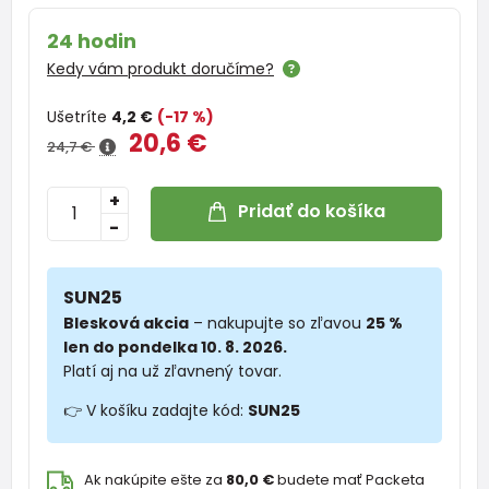
24 hodin
Kedy vám produkt doručíme?
Ušetríte
4,2 €
(-17 %)
20,6 €
24,7 €
+
Pridať do košíka
-
SUN25
Blesková akcia
– nakupujte so zľavou
25 %
len do pondelka 10. 8. 2026.
Platí aj na už zľavnený tovar.
👉 V košíku zadajte kód:
SUN25
Ak nakúpite ešte za
80,0 €
budete mať Packeta