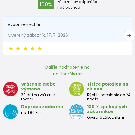
zákazníkov odporúča
100%
Do 1 mesiaca
do 56
do 4,5
náš obchod
1 - 3 mesiace
56 - 62
4,5 - 6
vyborne-rychle
3 - 6 mesiace
62 -68
6 - 8
Overený zákazník, 17. 7. 2026
6 - 9 mesiace
68 -74
8 - 9,5
9 - 12 mesiace
74-80
9,5 - 11
Ďalšie hodnotenie na
na Heuréka.sk
Približná tabuľka veľkosti batoľaťa
Vrátenie alebo
Tisíce položiek na
výmena
sklade
Výška
Prsia
Pás
Boky
Veľkosť
30 dní na vrátenie
Rýchle odoslanie do 24
(cm)
(cm)
(cm)
(cm)
tovaru
hodín.
Doprava zadarmo
100 % spokojných
12
68 - 80
49
47
52
zákazníkov
nad 80 Eur
mesiacov
Overené zákazníkmi
18
80 - 86
51
49
54
mesiacov