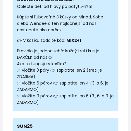
Oblečte deti od hlavy po päty! 🧢👕👖
Kúpte si ľubovoľné 3 kúsky od Minoti, Sobe
alebo Wendee a ten najlacnejší od nás
dostanete ako darček.
👉 V košíku zadajte kód:
MIX2+1
Pravidlo je jednoduché: každý tretí kus je
DARČEK od nás 🥳.
Ako to funguje v košíku?
✅ Vložíte 3 páry 👉 zaplatíte len 2 (tretí je
ZDARMA)
✅ Vložíte 6 párov 👉 zaplatíte len 4 (3. a 6. je
ZADARMO)
✅ Vložíte 9 párov 👉 zaplatíte len 6 (3., 6. a 9. je
ZADARMO)
SUN25