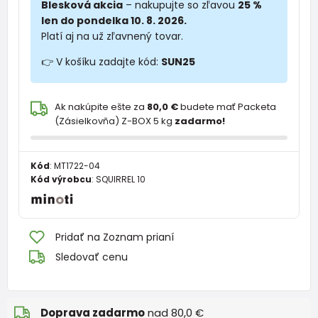
Blesková akcia
– nakupujte so zľavou
25 %
len do pondelka 10. 8. 2026.
Platí aj na už zľavnený tovar.
👉 V košíku zadajte kód:
SUN25
Ak nakúpite ešte za
80,0 €
budete mať Packeta
(Zásielkovňa) Z-BOX 5 kg
zadarmo!
Kód
:
MT1722-04
Kód výrobcu
:
SQUIRREL 10
Pridať na Zoznam prianí
Sledovať cenu
Doprava zadarmo
nad 80,0 €