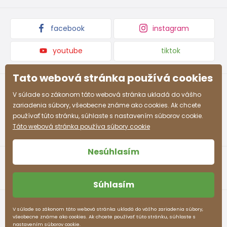
Podmienky propagácie a zľavové kódy
122 - 128
63 - 66
58 - 60
68 - 71
rokov
facebook
instagram
8-9
128 - 134
66 - 69
60 - 62
71 - 74
rokov
youtube
tiktok
9-10
134 - 140
69 - 72
62 - 63
74 - 77
rokov
Tato webová stránka používá cookies
10-11
V súlade so zákonom táto webová stránka ukladá do vášho
140 - 146
72 - 75
63 - 64
77 -80
rokov
zariadenia súbory, všeobecne známe ako cookies. Ak chcete
používať túto stránku, súhlaste s nastavením súborov cookie.
12-13
Táto webová stránka používa súbory cookie
152 - 158
78 - 82
65 - 66
83 - 86
rokov
Nesúhlasím
Približná tabuľka veľkostí pre chlapca
Súhlasím
Veľkosť (cm)
Výška (cm)
Prsia (cm)
Pás (cm)
Obchodné podmienky
Ochrana osobných údajov
V súlade so zákonom táto webová stránka ukladá do vášho zariadenia súbory,
3-4 rokov
98 - 104
55 - 57
53 - 54
všeobecne známe ako cookies. Ak chcete používať túto stránku, súhlaste s
pidilidi.sk © 2026. Webdesign
Litvanyi.sk
.
nastavením súborov cookie.