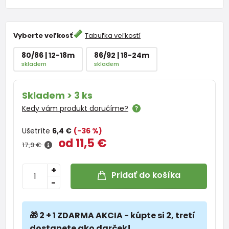
Vyberte veľkosť
Tabuľka veľkostí
80/86 | 12-18m
86/92 | 18-24m
skladem
skladem
Skladem > 3 ks
Kedy vám produkt doručíme?
Ušetríte
6,4 €
(-36 %)
od 11,5 €
17,9 €
+
Pridať do košíka
-
🎁 2 + 1 ZDARMA AKCIA - kúpte si 2, tretí
dostanete ako darček!