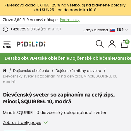
⚡ Blesková akcia: EXTRA −25 % na všetko, aj na zľavnené položky ·
kód SUN25 · len do pondelka 10. 8.
Výmena a vrátenie tovaru -
Zobraziť
Zľava 3,80 EUR na prvý nákup -
Podmienky
+420 725 518 759
(Po-Pi: 8-15)
EUR
Jazyk a mena
0
MENU
Detská obuv
Detské oblečenie
Dojčenské oblečenie
Dámske
Dojčenské oblečenie
Dojčenské mikiny a svetre
Dievčenský sveter so zapínaním na celý zips, Minoti, SQUIRREL 10,
modrá
Dievčenský sveter so zapínaním na celý zips,
Minoti, SQUIRREL 10, modrá
Minoti SQUIRREL 10 dievčenský celoprepínací sveter
Zobraziť celý popis