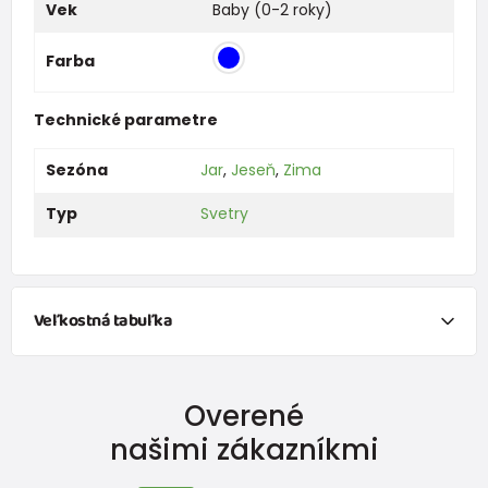
Vek
Baby (0-2 roky)
Farba
Technické parametre
Sezóna
Jar
,
Jeseň
,
Zima
Typ
Svetry
Veľkostná tabuľka
NEWBORN
Overené
Veľkosť
Výška (cm)
Hmotnosť(kg)
našimi zákazníkmi
New Baby
do 50
do 3,4