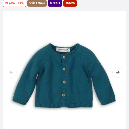
ZĽAVA
-36%
VÝPREDAJ
MIX2+1
SUN25