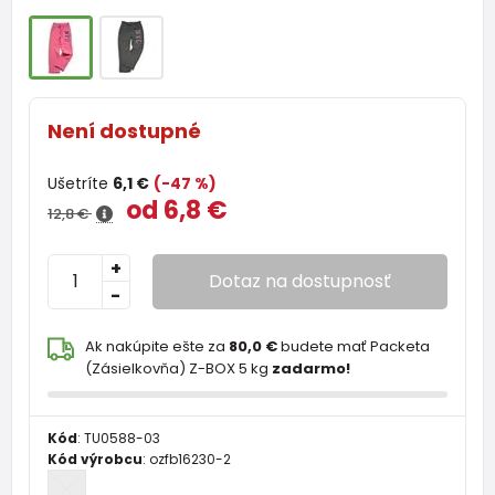
Není dostupné
Ušetríte
6,1 €
(-47 %)
od 6,8 €
12,8 €
+
Dotaz na dostupnosť
-
Ak nakúpite ešte za
80,0 €
budete mať Packeta
(Zásielkovňa) Z-BOX 5 kg
zadarmo!
Kód
:
TU0588-03
Kód výrobcu
:
ozfb16230-2