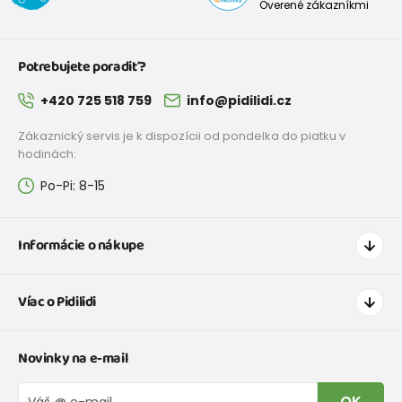
Overené zákazníkmi
Potrebujete poradiť?
+420 725 518 759
info@pidilidi.cz
Zákaznický servis je k dispozícii od pondelka do piatku v
hodinách:
Po-Pi: 8-15
Informácie o nákupe
Ako nakupovať
Víac o Pidilidi
Doprava a platba
Tabuľka veľkostí oblečenia
Kontakt
Novinky na e-mail
Tabuľka veľkostí obuvi
O nás
Vrátenie tovaru a reklamacie
Blog
OK