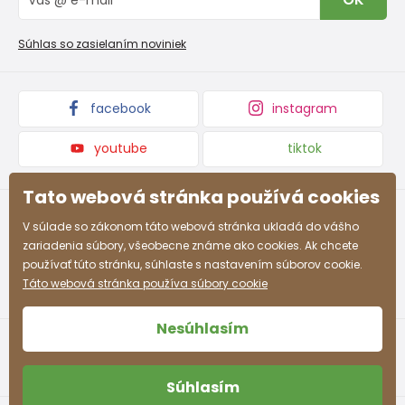
Reklamačný poriadok
Veľkoobchod PiDiLiDi
Nevyzdvihnutá objednávka na dobierku
Kolekcie tovaru
Súhlas so zasielaním noviniek
Podmienky propagácie a zľavové kódy
facebook
instagram
youtube
tiktok
Tato webová stránka používá cookies
V súlade so zákonom táto webová stránka ukladá do vášho
zariadenia súbory, všeobecne známe ako cookies. Ak chcete
používať túto stránku, súhlaste s nastavením súborov cookie.
Táto webová stránka používa súbory cookie
Nesúhlasím
Súhlasím