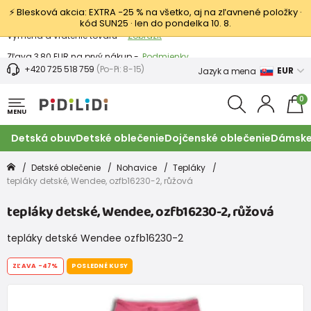
⚡ Blesková akcia: EXTRA −25 % na všetko, aj na zľavnené položky ·
kód SUN25 · len do pondelka 10. 8.
Výmena a vrátenie tovaru -
Zobraziť
Zľava 3,80 EUR na prvý nákup -
Podmienky
+420 725 518 759
(Po-Pi: 8-15)
EUR
Jazyk a mena
0
MENU
Detská obuv
Detské oblečenie
Dojčenské oblečenie
Dámske
Detské oblečenie
Nohavice
Tepláky
tepláky detské, Wendee, ozfb16230-2, růžová
tepláky detské, Wendee, ozfb16230-2, růžová
tepláky detské Wendee ozfb16230-2
ZĽAVA
-47%
POSLEDNÉ KUSY