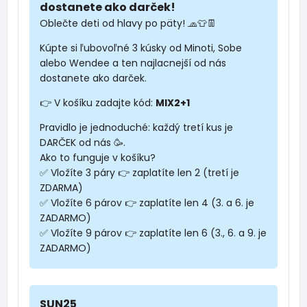
dostanete ako darček!
Oblečte deti od hlavy po päty! 🧢👕👖
Kúpte si ľubovoľné 3 kúsky od Minoti, Sobe
alebo Wendee a ten najlacnejší od nás
dostanete ako darček.
👉 V košíku zadajte kód:
MIX2+1
Pravidlo je jednoduché: každý tretí kus je
DARČEK od nás 🥳.
Ako to funguje v košíku?
✅ Vložíte 3 páry 👉 zaplatíte len 2 (tretí je
ZDARMA)
✅ Vložíte 6 párov 👉 zaplatíte len 4 (3. a 6. je
ZADARMO)
✅ Vložíte 9 párov 👉 zaplatíte len 6 (3., 6. a 9. je
ZADARMO)
SUN25