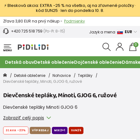
⚡ Blesková akcia: EXTRA −25 % na všetko, aj na zľavnené položky ·
kód SUN25 · len do pondelka 10. 8.
Výmena a vrátenie tovaru -
Zobraziť
Zľava 3,80 EUR na prvý nákup -
Podmienky
+420 725 518 759
(Po-Pi: 8-15)
EUR
Jazyk a mena
0
MENU
Detská obuv
Detské oblečenie
Dojčenské oblečenie
Dámske
Detské oblečenie
Nohavice
Tepláky
Dievčenské tepláky, Minoti, GJOG 6, ružové
Dievčenské tepláky, Minoti, GJOG 6, ružové
Dievčenské tepláky Minoti GJOG 6
Zobraziť celý popis
ZĽAVA
-23%
VÝPREDAJ
MIX2+1
SUN25