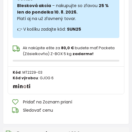
Blesková akcia
– nakupujte so zľavou
25 %
len do pondelka 10. 8. 2026.
Platí aj na už zľavnený tovar.
👉 V košíku zadajte kód:
SUN25
Ak nakúpite ešte za
80,0 €
budete mať Packeta
(Zásielkovňa) Z-BOX 5 kg
zadarmo!
Kód
:
MT2229-03
Kód výrobcu
:
GJOG 6
Pridať na Zoznam prianí
Sledovať cenu