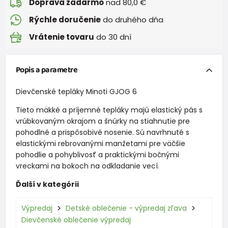
Doprava zadarmo
nad 80,0 €
Rýchle doručenie
do druhého dňa
Vrátenie tovaru
do 30 dní
Popis a parametre
Dievčenské tepláky Minoti GJOG 6
Tieto mäkké a príjemné tepláky majú elastický pás s
vrúbkovaným okrajom a šnúrky na stiahnutie pre
pohodlné a prispôsobivé nosenie. Sú navrhnuté s
elastickými rebrovanými manžetami pre väčšie
pohodlie a pohyblivosť a praktickými bočnými
vreckami na bokoch na odkladanie vecí.
Ďalší v kategórii
Výpredaj
Detské oblečenie - výpredaj zľava
Dievčenské oblečenie výpredaj