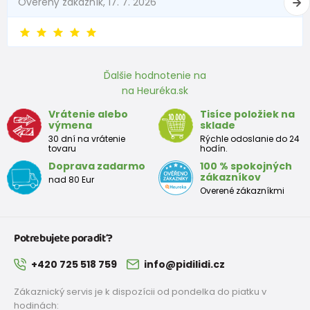
Overený zákazník, 17. 7. 2026
6 - 9 mesiace
68 -74
8 - 9,5
9 - 12 mesiace
74-80
9,5 - 11
Ďalšie hodnotenie na
na Heuréka.sk
Približná tabuľka veľkosti batoľaťa
Vrátenie alebo
Tisíce položiek na
výmena
sklade
Výška
Prsia
Pás
Boky
Veľkosť
30 dní na vrátenie
Rýchle odoslanie do 24
(cm)
(cm)
(cm)
(cm)
tovaru
hodín.
Doprava zadarmo
100 % spokojných
12
68 - 80
49
47
52
zákazníkov
nad 80 Eur
mesiacov
Overené zákazníkmi
18
80 - 86
51
49
54
mesiacov
Potrebujete poradiť?
2 roky
86 - 92
53
51
56
+420 725 518 759
info@pidilidi.cz
3 roky
92 - 98
55
53
58
Zákaznický servis je k dispozícii od pondelka do piatku v
hodinách: