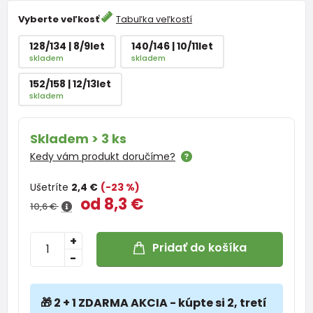
Vyberte veľkosť
Tabuľka veľkostí
128/134 | 8/9let
140/146 | 10/11let
skladem
skladem
152/158 | 12/13let
skladem
Skladem > 3 ks
Kedy vám produkt doručíme?
Ušetríte
2,4 €
(-23 %)
od 8,3 €
10,6 €
+
Pridať do košíka
-
🎁 2 + 1 ZDARMA AKCIA - kúpte si 2, tretí