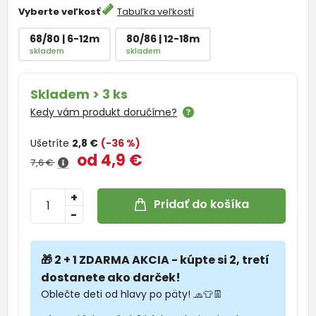
Vyberte veľkosť
Tabuľka veľkostí
68/80 | 6-12m
80/86 | 12-18m
skladem
skladem
Skladem > 3 ks
Kedy vám produkt doručíme?
Ušetríte
2,8 €
(-36 %)
od 4,9 €
7,6 €
+
Pridať do košíka
-
🎁 2 + 1 ZDARMA AKCIA - kúpte si 2, tretí
dostanete ako darček!
Oblečte deti od hlavy po päty! 🧢👕👖