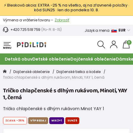
⚡ Blesková akcia: EXTRA −25 % na všetko, aj na zľavnené položky ·
kód SUN25 · len do pondelka 10. 8.
Výmena a vrátenie tovaru -
Zobraziť
Zľava 3,80 EUR na prvý nákup -
Podmienky
+420 725 518 759
(Po-Pi: 8-15)
EUR
Jazyk a mena
0
MENU
Detská obuv
Detské oblečenie
Dojčenské oblečenie
Dámske
Dojčenské oblečenie
Dojčenské tielka a košele
Tričko chlapčenské s dlhým rukávom, Minoti, YAY 1, černá
Tričko chlapčenské s dlhým rukávom, Minoti, YAY
1, černá
Tričko chlapčenské s dlhým rukávom Minot YAY 1
ZĽAVA
-36%
VÝPREDAJ
MIX2+1
SUN25