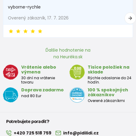
vyborne-rychle
3 - 6 mesiace
62 -68
6 - 8
Overený zákazník, 17. 7. 2026
6 - 9 mesiace
68 -74
8 - 9,5
9 - 12 mesiace
74-80
9,5 - 11
Ďalšie hodnotenie na
na Heuréka.sk
Približná tabuľka veľkosti batoľaťa
Vrátenie alebo
Tisíce položiek na
výmena
sklade
Výška
Prsia
Pás
Boky
Veľkosť
30 dní na vrátenie
Rýchle odoslanie do 24
(cm)
(cm)
(cm)
(cm)
tovaru
hodín.
Doprava zadarmo
100 % spokojných
12
68 - 80
49
47
52
zákazníkov
nad 80 Eur
mesiacov
Overené zákazníkmi
18
80 - 86
51
49
54
mesiacov
Potrebujete poradiť?
2 roky
86 - 92
53
51
56
+420 725 518 759
info@pidilidi.cz