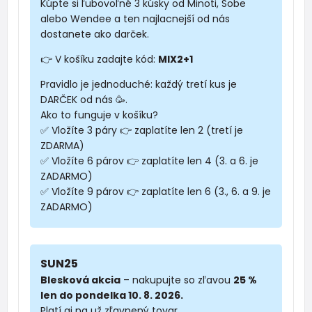
Kúpte si ľubovoľné 3 kúsky od Minoti, Sobe
alebo Wendee a ten najlacnejší od nás
dostanete ako darček.
👉 V košíku zadajte kód:
MIX2+1
Pravidlo je jednoduché: každý tretí kus je
DARČEK od nás 🥳.
Ako to funguje v košíku?
✅ Vložíte 3 páry 👉 zaplatíte len 2 (tretí je
ZDARMA)
✅ Vložíte 6 párov 👉 zaplatíte len 4 (3. a 6. je
ZADARMO)
✅ Vložíte 9 párov 👉 zaplatíte len 6 (3., 6. a 9. je
ZADARMO)
SUN25
Blesková akcia
– nakupujte so zľavou
25 %
len do pondelka 10. 8. 2026.
Platí aj na už zľavnený tovar.