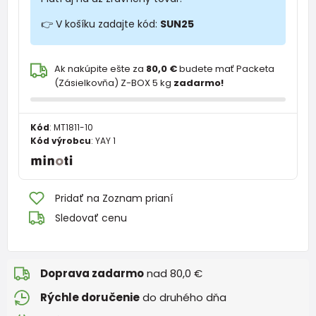
👉 V košíku zadajte kód:
SUN25
Ak nakúpite ešte za
80,0 €
budete mať Packeta
(Zásielkovňa) Z-BOX 5 kg
zadarmo!
Kód
:
MT1811-10
Kód výrobcu
:
YAY 1
Pridať na Zoznam prianí
Sledovať cenu
Doprava zadarmo
nad 80,0 €
Rýchle doručenie
do druhého dňa