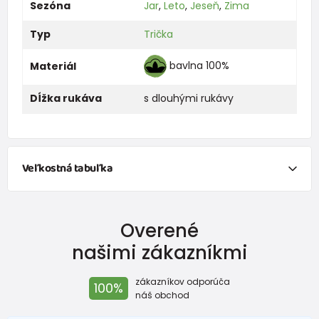
Sezóna
Jar
,
Leto
,
Jeseň
,
Zima
Typ
Trička
bavlna 100%
Materiál
Dĺžka rukáva
s dlouhými rukávy
Veľkostná tabuľka
NEWBORN
Overené
Veľkosť
Výška (cm)
Hmotnosť(kg)
našimi zákazníkmi
New Baby
do 50
do 3,4
zákazníkov odporúča
100%
Do 1 mesiaca
do 56
do 4,5
náš obchod
1 - 3 mesiace
56 - 62
4,5 - 6