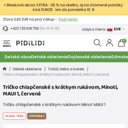
⚡ Blesková akcia: EXTRA −25 % na všetko, aj na zľavnené položky ·
kód SUN25 · len do pondelka 10. 8.
Výmena a vrátenie tovaru -
Zobraziť
Zľava 3,80 EUR na prvý nákup -
Podmienky
+420 725 518 759
(Po-Pi: 8-15)
EUR
Jazyk a mena
0
MENU
Detská obuv
Detské oblečenie
Dojčenské oblečenie
Dámske
Detské oblečenie
Tričká, tielka a košele
Tričko chlapčenské s krátkym rukávom, Minoti, MAUI 1, červená
Tričko chlapčenské s krátkym rukávom, Minoti,
MAUI 1, červená
Tričko chlapčenské s krátkym rukávom Minot MAUI 1
ZĽAVA
-52%
VÝPREDAJ