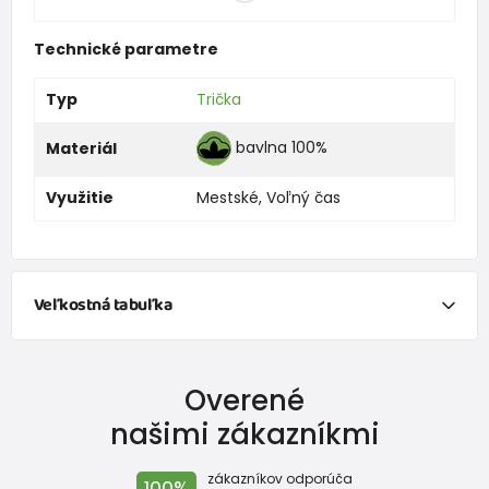
Technické parametre
Typ
Trička
bavlna 100%
Materiál
Využitie
Mestské
,
Voľný čas
Veľkostná tabuľka
NEWBORN
Overené
Veľkosť
Výška (cm)
Hmotnosť(kg)
našimi zákazníkmi
New Baby
do 50
do 3,4
zákazníkov odporúča
100%