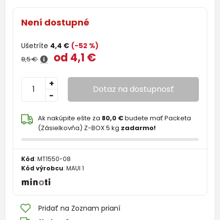
Není dostupné
Ušetríte
4,4 €
(-52 %)
od 4,1 €
8,5 €
+
Dotaz na dostupnosť
-
Ak nakúpite ešte za
80,0 €
budete mať Packeta
(Zásielkovňa) Z-BOX 5 kg
zadarmo!
Kód
:
MT1550-08
Kód výrobcu
:
MAUI 1
Pridať na Zoznam prianí