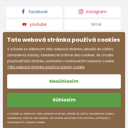
rokov
facebook
instagram
8-9
128 - 134
66 - 69
60 - 62
71 - 74
rokov
youtube
tiktok
9-10
134 - 140
69 - 72
62 - 63
74 - 77
rokov
Tato webová stránka používá cookies
10-11
V súlade so zákonom táto webová stránka ukladá do vášho
140 - 146
72 - 75
63 - 64
77 -80
rokov
zariadenia súbory, všeobecne známe ako cookies. Ak chcete
používať túto stránku, súhlaste s nastavením súborov cookie.
12-13
Táto webová stránka používa súbory cookie
152 - 158
78 - 82
65 - 66
83 - 86
rokov
Nesúhlasím
Približná tabuľka veľkostí pre chlapca
Súhlasím
Veľkosť (cm)
Výška (cm)
Prsia (cm)
Pás (cm)
Obchodné podmienky
Ochrana osobných údajov
V súlade so zákonom táto webová stránka ukladá do vášho zariadenia súbory,
3-4 rokov
98 - 104
55 - 57
53 - 54
všeobecne známe ako cookies. Ak chcete používať túto stránku, súhlaste s
pidilidi.sk © 2026. Webdesign
Litvanyi.sk
.
nastavením súborov cookie.
E-shop vytvorila