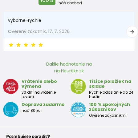
Do 1 mesiaca
do 56
do 4,5
náš obchod
1 - 3 mesiace
56 - 62
4,5 - 6
vyborne-rychle
3 - 6 mesiace
62 -68
6 - 8
Overený zákazník, 17. 7. 2026
6 - 9 mesiace
68 -74
8 - 9,5
9 - 12 mesiace
74-80
9,5 - 11
Ďalšie hodnotenie na
na Heuréka.sk
Približná tabuľka veľkosti batoľaťa
Vrátenie alebo
Tisíce položiek na
výmena
sklade
Výška
Prsia
Pás
Boky
Veľkosť
30 dní na vrátenie
Rýchle odoslanie do 24
(cm)
(cm)
(cm)
(cm)
tovaru
hodín.
Doprava zadarmo
100 % spokojných
12
68 - 80
49
47
52
zákazníkov
nad 80 Eur
mesiacov
Overené zákazníkmi
18
80 - 86
51
49
54
mesiacov
Potrebujete poradiť?