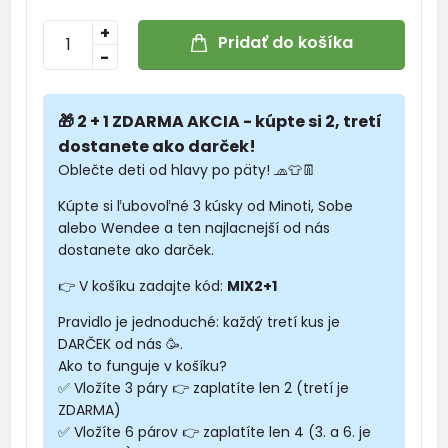
+
Pridať do košíka
-
🎁 2 + 1 ZDARMA AKCIA - kúpte si 2, tretí
dostanete ako darček!
Oblečte deti od hlavy po päty! 🧢👕👖
Kúpte si ľubovoľné 3 kúsky od Minoti, Sobe
alebo Wendee a ten najlacnejší od nás
dostanete ako darček.
👉 V košíku zadajte kód:
MIX2+1
Pravidlo je jednoduché: každý tretí kus je
DARČEK od nás 🥳.
Ako to funguje v košíku?
✅ Vložíte 3 páry 👉 zaplatíte len 2 (tretí je
ZDARMA)
✅ Vložíte 6 párov 👉 zaplatíte len 4 (3. a 6. je