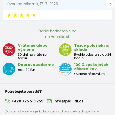
Overený zákazník, 17. 7. 2026
6 - 9 mesiace
68 -74
8 - 9,5
9 - 12 mesiace
74-80
9,5 - 11
Ďalšie hodnotenie na
na Heuréka.sk
Približná tabuľka veľkosti batoľaťa
Vrátenie alebo
Tisíce položiek na
výmena
sklade
Výška
Prsia
Pás
Boky
Veľkosť
30 dní na vrátenie
Rýchle odoslanie do 24
(cm)
(cm)
(cm)
(cm)
tovaru
hodín.
Doprava zadarmo
100 % spokojných
12
68 - 80
49
47
52
zákazníkov
nad 80 Eur
mesiacov
Overené zákazníkmi
18
80 - 86
51
49
54
mesiacov
Potrebujete poradiť?
2 roky
86 - 92
53
51
56
+420 725 518 759
info@pidilidi.cz
3 roky
92 - 98
55
53
58
Zákaznický servis je k dispozícii od pondelka do piatku v