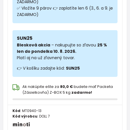
ZADARMO)
✅ Vložíte 9 párov 👉 zaplatíte len 6 (3., 6. a 9. je
ZADARMO)
SUN25
Blesková akcia
– nakupujte so zľavou
25 %
len do pondelka 10. 8. 2026.
Platí aj na už zľavnený tovar.
👉 V košíku zadajte kód:
SUN25
Ak nakúpite ešte za
80,0 €
budete mať Packeta
(Zásielkovňa) Z-BOX 5 kg
zadarmo!
Kód
:
MT0940-13
Kód výrobcu
:
DOLL 7