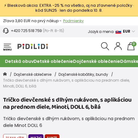
⚡ Blesková akcia: EXTRA −25 % na všetko, aj na zľavnené položky ·
kód SUN25 · len do pondelka 10. 8.
Výmena a vrátenie tovaru -
Zobraziť
Zľava 3,80 EUR na prvý nákup -
Podmienky
+420 725 518 759
(Po-Pi: 8-15)
EUR
Jazyk a mena
0
MENU
Detská obuv
Detské oblečenie
Dojčenské oblečenie
Dámske
Dojčenské oblečenie
Dojčenské kabátiky, bundy
Tričko dievčenské s dlhým rukávom, s aplikáciou na prednom diele,
Minoti, DOLL 6, bílá
Tričko dievčenské s dlhým rukávom, s aplikáciou
na prednom diele, Minoti, DOLL 6, bílá
Tričko dievčenské s dlhým rukávom, s aplikáciou na prednom
diele Minot DOLL 6
ZĽAVA
-15%
MIX2+1
SUN25