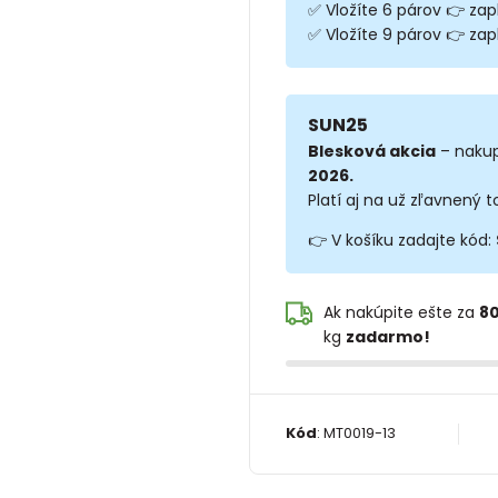
✅ Vložíte 6 párov 👉 zap
✅ Vložíte 9 párov 👉 zapl
SUN25
Blesková akcia
– nakup
2026.
Platí aj na už zľavnený t
👉 V košíku zadajte kód:
Ak nakúpite ešte za
80
kg
zadarmo!
Kód
:
MT0019-13