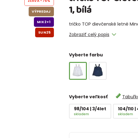
ZĽAVA
-75%
1, bílá
VÝPREDAJ
MIX2+1
tričko TOP dievčenské letné Mi
SUN25
Zobraziť celý popis
Vyberte farbu
Vyberte veľkosť
Tabuľka
98/104 | 3/4let
104/110 |
skladem
skladem