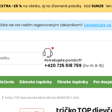
EXTRA −25 %
na všetko, aj na zľavnené položky · kód
SUN25
· len
Ešte nie ste naším registrovaným zákazníkom?
Zaregistrujte sa
.
Potrebujete pomôcť?
+420 725 518 759
(Po-Pi: 8-15)
lečenie
Dámske topánky
Pánske topánky
Pre dospe
tričko TOP dievčenské letné, Minoti, MEADOW 1, bílá
tričko TOP diev