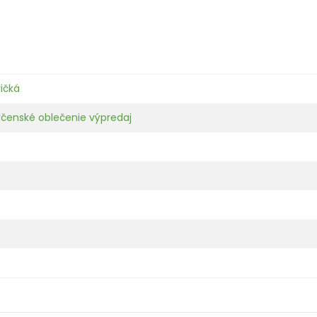
ričká
včenské oblečenie výpredaj