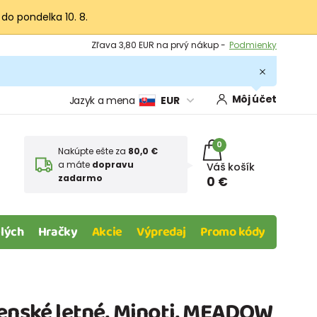
 do pondelka 10. 8.
Výmena a vrátenie tovaru -
Zobraziť
Zľava 3,80 EUR na prvý nákup -
Podmienky
Môj účet
Jazyk a mena
EUR
0
Nakúpte ešte za
80,0 €
a máte
dopravu
Váš košík
zadarmo
0 €
lých
Hračky
Akcie
Výpredaj
Promo kódy
čenské letné, Minoti, MEADOW