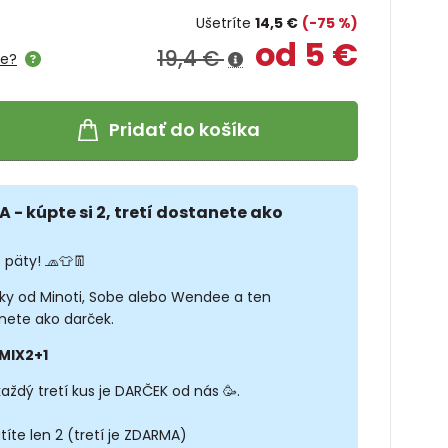
Ušetríte
14,5 €
(-75 %)
od 5 €
19,4 €
me?
Pridať do košíka
A - kúpte si 2, tretí dostanete ako
 päty! 🧢👕👖
sky od Minoti, Sobe alebo Wendee a ten
nete ako darček.
MIX2+1
každý tretí kus je DARČEK od nás 🥳.
títe len 2 (tretí je ZDARMA)