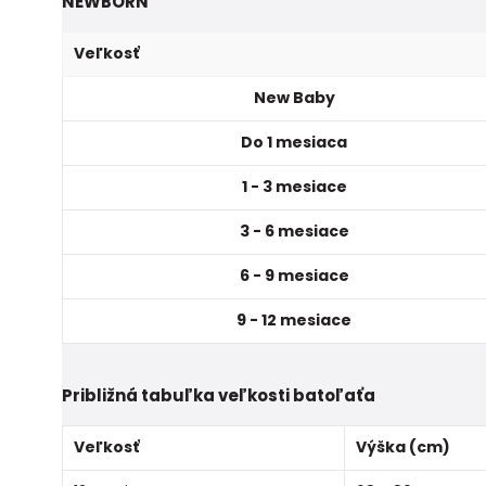
NEWBORN
Veľkosť
New Baby
Do 1 mesiaca
1 - 3 mesiace
3 - 6 mesiace
6 - 9 mesiace
9 - 12 mesiace
Približná tabuľka veľkosti batoľaťa
Veľkosť
Výška (cm)