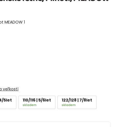
not MEADOW 1
 veľkostí
 4/5let
110/116 | 5/6let
122/128 | 7/8let
skladem
skladem