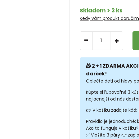
Skladem > 3 ks
Kedy vám produkt doručí
-
+
🎁 2 + 1 ZDARMA AKCI
darček!
Oblečte deti od hlavy po
Kúpte si ľubovoľné 3 kú
najlacnejší od nás dosta
👉 V košíku zadajte kód:
Pravidlo je jednoduché: 
Ako to funguje v košíku?
✅ Vložíte 3 páry 👉 zapla