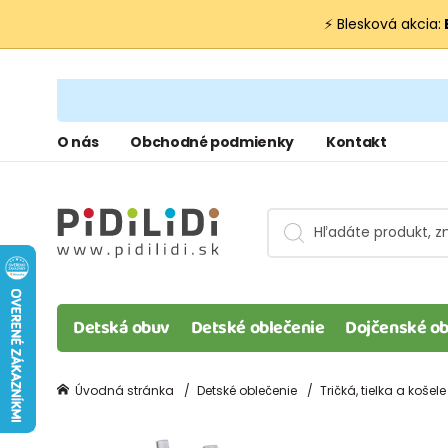
⚡ Blesková akcia:
O nás
Obchodné podmienky
Kontakt
Detská obuv
Detské oblečenie
Dojčenské ob
Úvodná stránka
Detské oblečenie
Tričká, tielka a košele