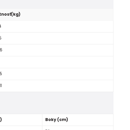
nosť(kg)
4
5
 6
,5
11
)
Boky (cm)