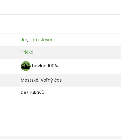
Jar
,
Leto
,
Jeseň
Trička
bavlna 100%
Mestské
,
Voľný čas
bez rukávů