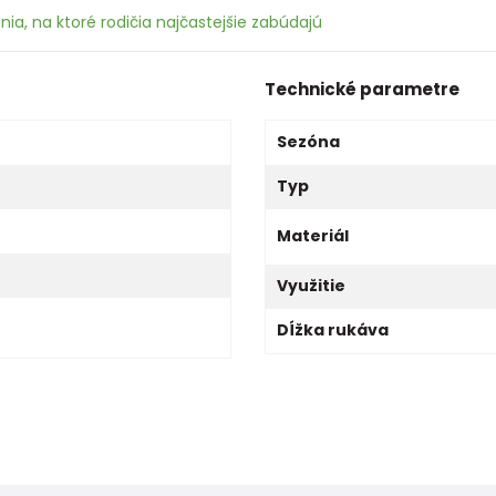
ia, na ktoré rodičia najčastejšie zabúdajú
Technické parametre
Sezóna
Typ
Materiál
Využitie
Dĺžka rukáva