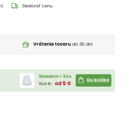
ní
Sledovať cenu
Vrátenie tovaru
do 30 dní
Skladem > 3 ks
Do košíka
od 5 €
19,4 €