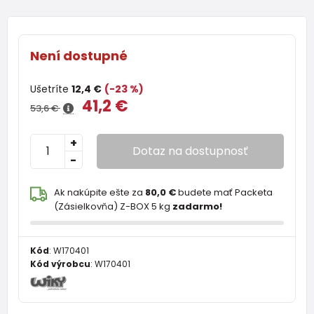
Není dostupné
Ušetríte
12,4 €
(-23 %)
41,2 €
53,6 €
+
Dotaz na dostupnosť
-
Ak nakúpite ešte za
80,0 €
budete mať Packeta
(Zásielkovňa) Z-BOX 5 kg
zadarmo!
Kód
:
W170401
Kód výrobcu
:
W170401