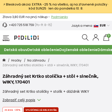
⚡ Blesková akcia: EXTRA −25 % na všetko, aj na zľavnené položky ·
kód SUN25 · len do pondelka 10. 8.
Výmena a vrátenie tovaru -
Zobraziť
Zľava 3,80 EUR na prvý nákup -
Podmienky
+420 725 518 759
(Po-Pi: 8-15)
EUR
Jazyk a mena
0
MENU
Detská obuv
Detské oblečenie
Dojčenské oblečenie
Dámske
Hračky
Na záhradu
Záhradný set Krtko stolička + stôl + slnečník, WIKY, 170401
Záhradný set Krtko stolička + stôl + slnečník,
WIKY, 170401
Záhradný set Krtko stoličky + stolík + dáždnik WIKY
Zobraziť celý popis
ZĽAVA
-23%
VYLÚČENÁ ZÁSIELKOVŇA