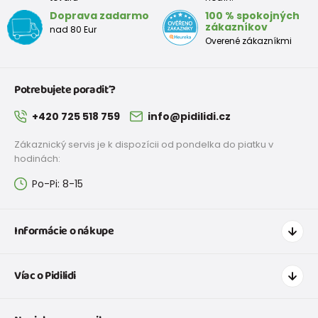
Doprava zadarmo
100 % spokojných
zákazníkov
nad 80 Eur
Overené zákazníkmi
Potrebujete poradiť?
+420 725 518 759
info@pidilidi.cz
Zákaznický servis je k dispozícii od pondelka do piatku v
hodinách:
Po-Pi: 8-15
Informácie o nákupe
Ako nakupovať
Víac o Pidilidi
Doprava a platba
Tabuľka veľkostí oblečenia
Kontakt