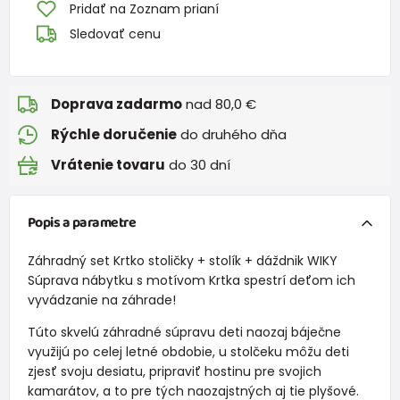
Pridať na Zoznam prianí
Sledovať cenu
Doprava zadarmo
nad 80,0 €
Rýchle doručenie
do druhého dňa
Vrátenie tovaru
do 30 dní
Popis a parametre
Záhradný set Krtko stoličky + stolík + dáždnik WIKY
Súprava nábytku s motívom Krtka spestrí deťom ich
vyvádzanie na záhrade!
Túto skvelú záhradné súpravu deti naozaj báječne
využijú po celej letné obdobie, u stolčeku môžu deti
zjesť svoju desiatu, pripraviť hostinu pre svojich
kamarátov, a to pre tých naozajstných aj tie plyšové.