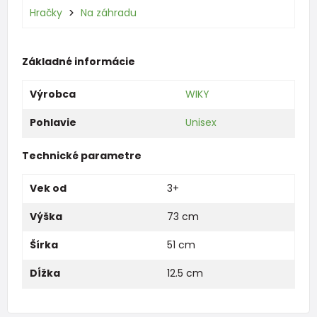
Hračky
Na záhradu
Základné informácie
Výrobca
WIKY
Pohlavie
Unisex
Technické parametre
Vek od
3+
Výška
73 cm
Šírka
51 cm
Dĺžka
12.5 cm