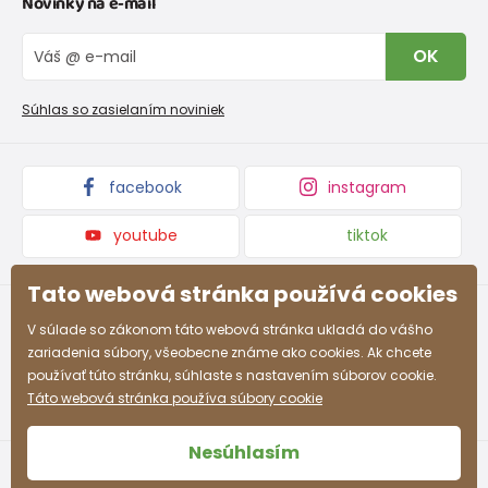
Novinky na e-mail
Tabuľka veľkostí obuvi
O nás
Vrátenie tovaru a reklamacie
Blog
OK
Reklamačný poriadok
Veľkoobchod PiDiLiDi
Nevyzdvihnutá objednávka na dobierku
Kolekcie tovaru
Súhlas so zasielaním noviniek
Podmienky propagácie a zľavové kódy
facebook
instagram
youtube
tiktok
Tato webová stránka používá cookies
V súlade so zákonom táto webová stránka ukladá do vášho
zariadenia súbory, všeobecne známe ako cookies. Ak chcete
používať túto stránku, súhlaste s nastavením súborov cookie.
Táto webová stránka používa súbory cookie
Nesúhlasím