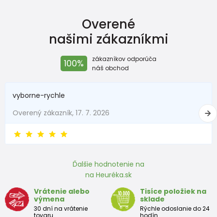
Overené
našimi zákazníkmi
zákazníkov odporúča
100%
náš obchod
vyborne-rychle
Overený zákazník, 17. 7. 2026
Ďalšie hodnotenie na
na Heuréka.sk
Vrátenie alebo
Tisíce položiek na
výmena
sklade
30 dní na vrátenie
Rýchle odoslanie do 24
tovaru
hodín.