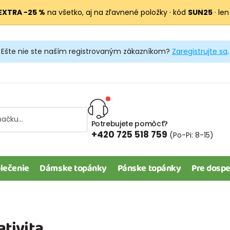
EXTRA −25 %
na všetko, aj na zľavnené položky · kód
SUN25
· len
Ešte nie ste naším registrovaným zákazníkom?
Zaregistrujte sa
.
Potrebujete pomôcť?
+420 725 518 759
(Po-Pi: 8-15)
lečenie
Dámske topánky
Pánske topánky
Pre dospe
ativita