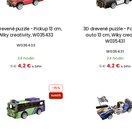
revené puzzle - Pickup 13 cm,
3D drevené puzzle - Po
Wiky creativity, W035433
auto 13 cm, Wiky creat
W035431
W035433
W035431
24 hodin
24 hodin
4,2 €
4,2 €
5 €
5 €
s DPH
s DPH
-15%
SUN25