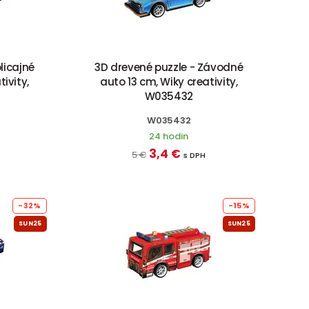
licajné
3D drevené puzzle - Závodné
ivity,
auto 13 cm, Wiky creativity,
W035432
W035432
24 hodin
3,4 €
5 €
s DPH
-32%
-15%
SUN25
SUN25