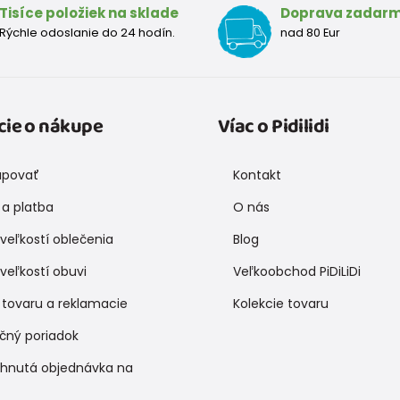
Tisíce položiek na sklade
Doprava zadar
Rýchle odoslanie do 24 hodín.
nad 80 Eur
cie o nákupe
Víac o Pidilidi
upovať
Kontakt
a platba
O nás
veľkostí oblečenia
Blog
veľkostí obuvi
Veľkoobchod PiDiLiDi
 tovaru a reklamacie
Kolekcie tovaru
čný poriadok
ihnutá objednávka na