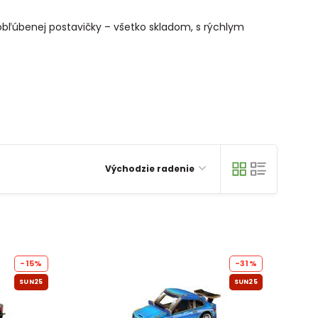
i obľúbenej postavičky – všetko skladom, s rýchlym
Východzie radenie
-15%
-31%
SUN25
SUN25