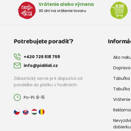
Vrátenie alebo výmena
30 dní na vrátenie tovaru
Potrebujete poradiť?
Informá
+420 725 518 759
Ako nak
info@pidilidi.cz
Doprava 
Zákaznický servis je k dispozícii od
Tabuľka 
pondelka do piatku v hodinách:
Tabuľka 
Po-Pi: 8-15
Vrátenie
Reklama
Nevyzdv
dobierku