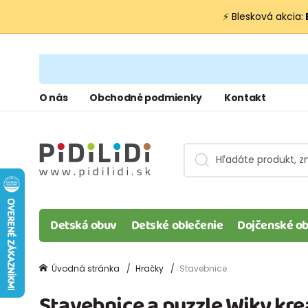
⚡ Blesková akcia:
O nás
Obchodné podmienky
Kontakt
Detská obuv
Detské oblečenie
Dojčenské ob
Úvodná stránka
Hračky
Stavebnice
Stavebnice a puzzle Wiky kre