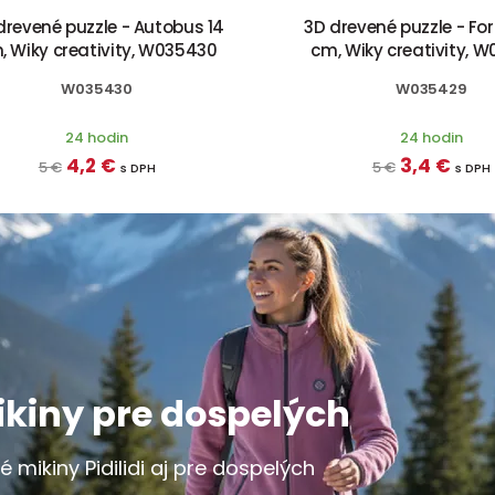
drevené puzzle - Autobus 14
3D drevené puzzle - Fo
, Wiky creativity, W035430
cm, Wiky creativity, 
W035430
W035429
24 hodin
24 hodin
4,2 €
3,4 €
5 €
5 €
s DPH
s DPH
ikiny pre dospelých
é mikiny Pidilidi aj pre dospelých