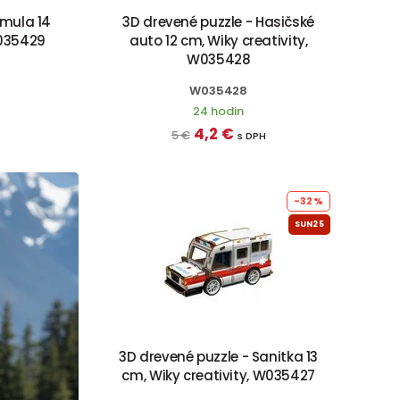
rmula 14
3D drevené puzzle - Hasičské
W035429
auto 12 cm, Wiky creativity,
W035428
W035428
24 hodin
4,2 €
5 €
s DPH
-32%
SUN25
3D drevené puzzle - Sanitka 13
cm, Wiky creativity, W035427