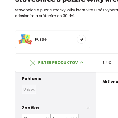
Stavebnice a puzzle značky Wiky kreativita u nás vyberát
odoslaním a vrátením do 30 dní.
Puzzle
FILTER PRODUKTOV
3.4 €
Pohlavie
Aktívne 
Unisex
Značka