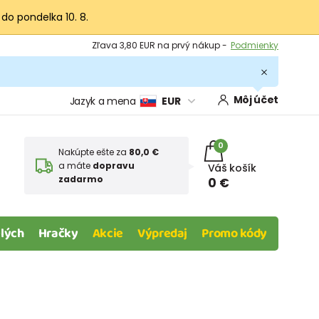
 do pondelka 10. 8.
Výmena a vrátenie tovaru -
Zobraziť
Zľava 3,80 EUR na prvý nákup -
Podmienky
Môj účet
Jazyk a mena
EUR
0
Nakúpte ešte za
80,0 €
a máte
dopravu
Váš košík
zadarmo
0 €
lých
Hračky
Akcie
Výpredaj
Promo kódy