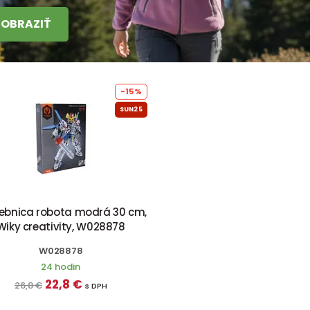
ZOBRAZIŤ
-15%
SUN25
ebnica robota modrá 30 cm,
Wiky creativity, W028878
W028878
24 hodin
22,8 €
26,8 €
s DPH