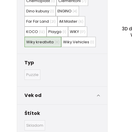
Chemoplast
Clementoni
(1)
(7)
Dino kubusy
ENGINO
(1)
(4)
Far Far Land
iM.Master
(21)
(6)
3D d
KOCO
Playgo
WIKY
(12)
(1)
(17)
Wiky kreativita
Wiky Vehicles
(8)
(1)
Typ
Puzzle
Vek od
Štítok
Skladom