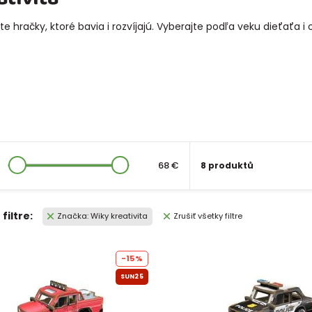
e hračky, ktoré bavia i rozvíjajú. Vyberajte podľa veku dieťaťa 
68 €
8 produktů
filtre:
Značka: Wiky kreativita
Zrušiť všetky filtre
-15%
SUN25