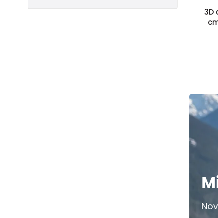
3D 
cm
M
Nov