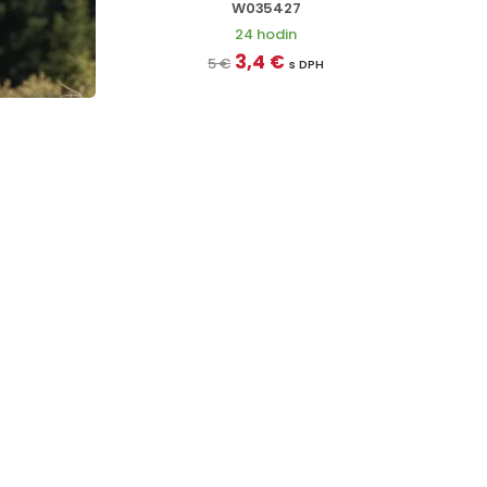
W035427
24 hodin
3,4 €
5 €
s DPH