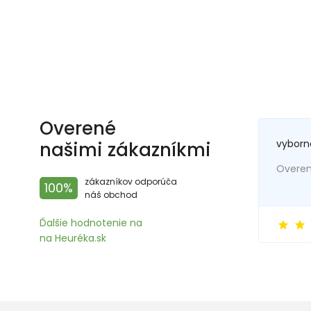
Overené
vyborn
našimi zákazníkmi
Overený
zákazníkov odporúča
100%
náš obchod
Ďalšie hodnotenie na
na Heuréka.sk