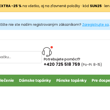
EXTRA −25 %
na všetko, aj na zľavnené položky · kód
SUN25
· len
Ešte nie ste naším registrovaným zákazníkom?
Zaregistrujte sa
.
Potrebujete pomôcť?
+420 725 518 759
(Po-Pi: 8-15)
lečenie
Dámske topánky
Pánske topánky
Pre dospe