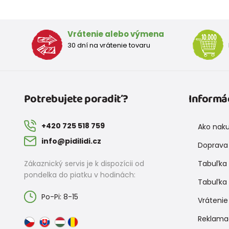
Vrátenie alebo výmena
30 dní na vrátenie tovaru
Potrebujete poradiť?
Informá
+420 725 518 759
Ako nak
info@pidilidi.cz
Doprava 
Zákaznický servis je k dispozícii od
Tabuľka 
pondelka do piatku v hodinách:
Tabuľka 
Po-Pi: 8-15
Vrátenie
Reklama