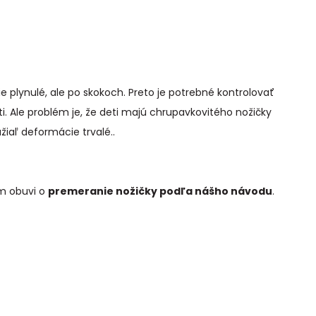
e plynulé, ale po skokoch. Preto je potrebné kontrolovať
i. Ale problém je, že deti majú chrupavkovitého nožičky
iaľ deformácie trvalé..
ím obuvi o
premeranie nožičky podľa nášho návodu
.