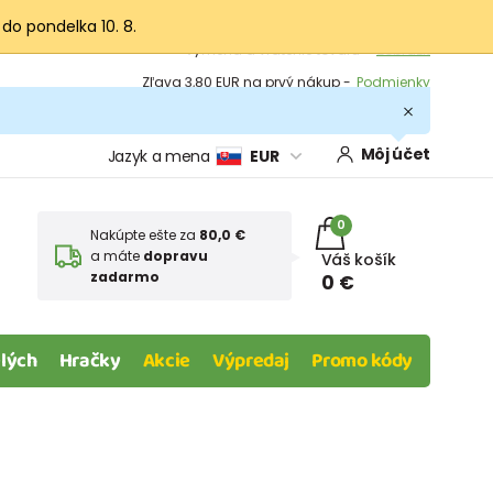
 do pondelka 10. 8.
Výmena a vrátenie tovaru -
Zobraziť
Zľava 3,80 EUR na prvý nákup -
Podmienky
Môj účet
Jazyk a mena
EUR
0
Nakúpte ešte za
80,0 €
a máte
dopravu
Váš košík
zadarmo
0 €
lých
Hračky
Akcie
Výpredaj
Promo kódy