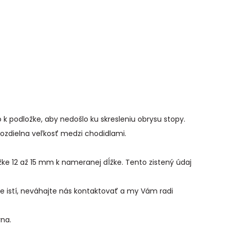
 k podložke, aby nedošlo ku skresleniu obrysu stopy.
 rozdielna veľkosť medzi chodidlami.
žke 12 až 15 mm k nameranej dĺžke. Tento zistený údaj
te istí, neváhajte nás kontaktovať a my Vám radi
vna.