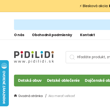
⚡ Blesková akcia:
O nás
Obchodné podmienky
Kontakt
Detská obuv
Detské oblečenie
Dojčenské ob
Úvodná stránka
Ako merať veľkosť