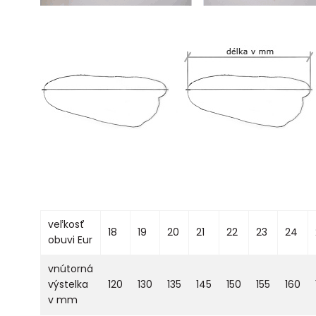
veľkosť
18
19
20
21
22
23
24
obuvi Eur
vnútorná
výstelka
120
130
135
145
150
155
160
v mm