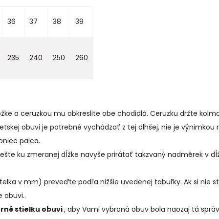
36
37
38
39
235
240
250
260
ložke a ceruzkou mu obkreslite obe chodidlá. Ceruzku držte kolmo
etskej obuvi je potrebné vychádzať z tej dlhšej, nie je výnimkou
oniec palca.
né ešte ku zmeranej dĺžke navyše prirátať takzvaný nadměrek v dĺ
telka v mm) preveďte podľa nižšie uvedenej tabuľky. Ak si nie s
 obuvi..
rné stielku obuvi
, aby Vami vybraná obuv bola naozaj tá sprá