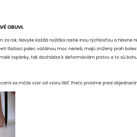
VÉ OBUVI.
za rok. Navyše každá nožička rastie inou rýchlosťou a hlavne ni
ti tlačiaci palec väčšinou moc nerieši, majú znížený prah bolest
a malé topánky, tak dochádza k deformáciám prstov a to sú bohuž
bcami sa môže vzor od vzoru líšiť. Preto prosíme pred objednan