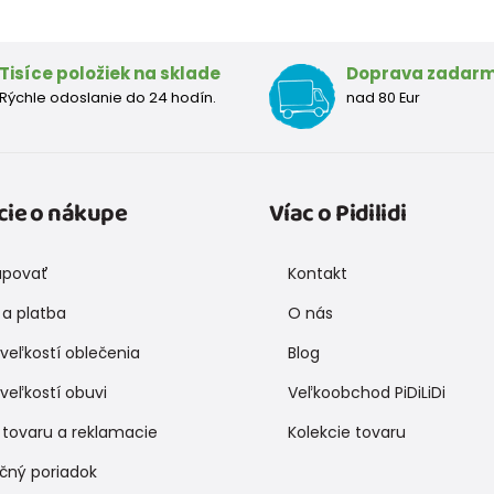
Tisíce položiek na sklade
Doprava zadar
Rýchle odoslanie do 24 hodín.
nad 80 Eur
cie o nákupe
Víac o Pidilidi
upovať
Kontakt
a platba
O nás
veľkostí oblečenia
Blog
veľkostí obuvi
Veľkoobchod PiDiLiDi
 tovaru a reklamacie
Kolekcie tovaru
čný poriadok