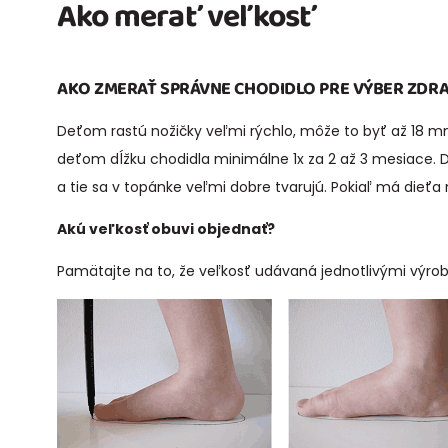
Ako merať veľkosť
AKO ZMERAŤ SPRÁVNE CHODIDLO PRE VÝBER ZDRA
Deťom rastú nožičky veľmi rýchlo, môže to byť až 18 mm 
deťom dĺžku chodidla minimálne 1x za 2 až 3 mesiace. De
a tie sa v topánke veľmi dobre tvarujú. Pokiaľ má dieť
Akú veľkosť obuvi objednať?
Pamätajte na to, že veľkosť udávaná jednotlivými výro