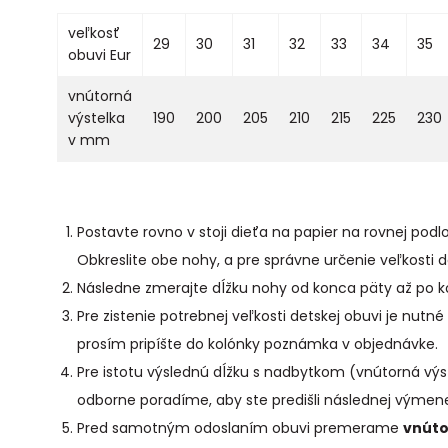
veľkosť
29
30
31
32
33
34
35
obuvi Eur
vnútorná
výstelka
190
200
205
210
215
225
230
v mm
Postavte rovno v stoji dieťa na papier na rovnej pod
Obkreslite obe nohy, a pre správne určenie veľkosti d
Následne zmerajte dĺžku nohy od konca päty až po k
Pre zistenie potrebnej veľkosti detskej obuvi je nut
prosím pripíšte do kolónky poznámka v objednávke.
Pre istotu výslednú dĺžku s nadbytkom (vnútorná výs
odborne poradíme, aby ste predišli následnej výmene
Pred samotným odoslaním obuvi premerame
vnúto