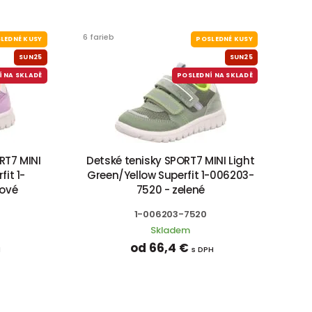
6 farieb
LEDNÉ KUSY
POSLEDNÉ KUSY
SUN25
SUN25
Í NA SKLADĚ
POSLEDNÍ NA SKLADĚ
RT7 MINI
Detské tenisky SPORT7 MINI Light
it 1-
Green/Yellow Superfit 1-006203-
lové
7520 - zelené
1-006203-7520
Skladem
od 66,4 €
H
s DPH