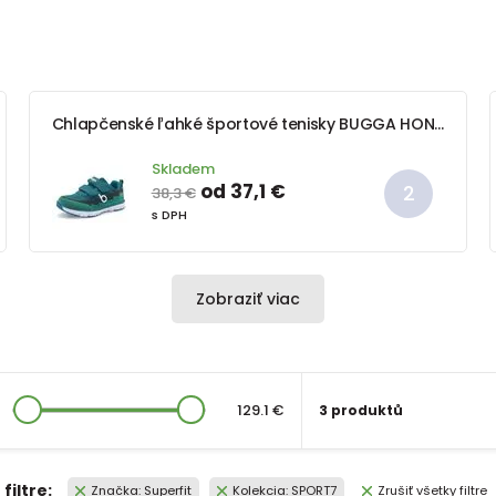
Chlapčenské ľahké športové tenisky BUGGA HONE Blue/Brown/Green
Skladem
od 37,1 €
38,3 €
s DPH
Zobraziť viac
129.1 €
3 produktů
filtre:
Značka: Superfit
Kolekcia: SPORT7
Zrušiť všetky filtre