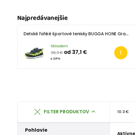
Najpredávanejšie
Detské ľahké športové tenisky BUGGA HONE Gray/Yellow/Black
Skladem
od 37,1 €
38,3 €
s DPH
FILTER PRODUKTOV
10.3 €
Pohlavie
Aktívne 