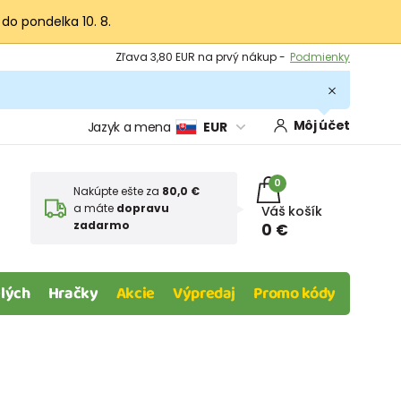
 do pondelka 10. 8.
Výmena a vrátenie tovaru -
Zobraziť
Zľava 3,80 EUR na prvý nákup -
Podmienky
Môj účet
Jazyk a mena
EUR
0
Nakúpte ešte za
80,0 €
a máte
dopravu
Váš košík
zadarmo
0 €
lých
Hračky
Akcie
Výpredaj
Promo kódy