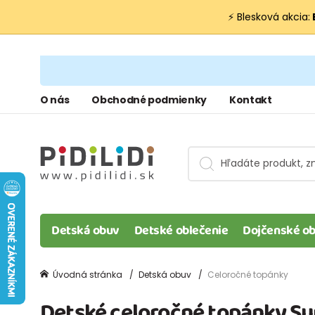
⚡ Blesková akcia:
O nás
Obchodné podmienky
Kontakt
Detská obuv
Detské oblečenie
Dojčenské ob
Úvodná stránka
Detská obuv
Celoročné topánky
Detské celoročné topánky Su