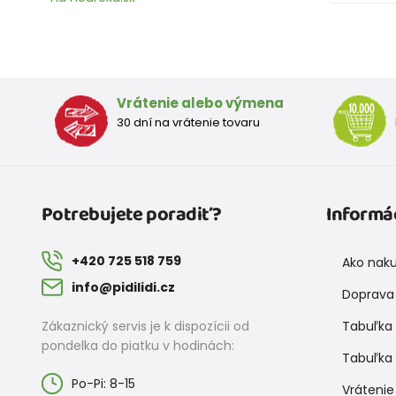
Vrátenie alebo výmena
30 dní na vrátenie tovaru
Potrebujete poradiť?
Informá
+420 725 518 759
Ako nak
info@pidilidi.cz
Doprava 
Zákaznický servis je k dispozícii od
Tabuľka 
pondelka do piatku v hodinách:
Tabuľka 
Po-Pi: 8-15
Vrátenie