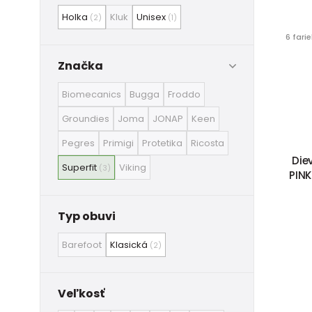
Holka
Kluk
Unisex
(2)
(1)
6 fari
Značka
Biomecanics
Bugga
Froddo
Groundies
Joma
JONAP
Keen
Pegres
Primigi
Protetika
Ricosta
Die
Superfit
Viking
(3)
PINK
Typ obuvi
Barefoot
Klasická
(2)
Veľkosť