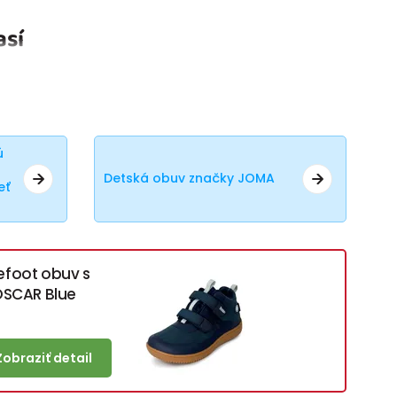
así
ú
Detská obuv značky JOMA
eť
efoot obuv s
SCAR Blue
Zobraziť detail