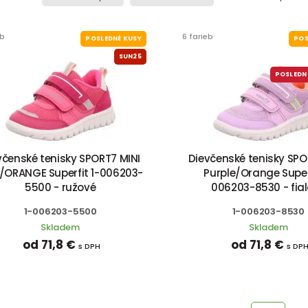
eb
6 farieb
POSLEDNÉ KUSY
POS
SUN25
POSLEDN
včenské tenisky SPORT7 MINI
Dievčenské tenisky SPO
/ORANGE Superfit 1-006203-
Purple/Orange Superf
5500 - ružové
006203-8530 - fia
1-006203-5500
1-006203-8530
Skladem
Skladem
od 71,8 €
od 71,8 €
s DPH
s DP