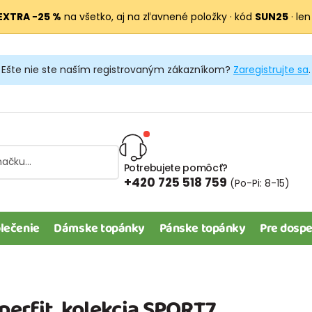
EXTRA −25 %
na všetko, aj na zľavnené položky · kód
SUN25
· len
Ešte nie ste naším registrovaným zákazníkom?
Zaregistrujte sa
.
Potrebujete pomôcť?
+420 725 518 759
(Po-Pi: 8-15)
lečenie
Dámske topánky
Pánske topánky
Pre dospe
perfit, kolekcia SPORT7