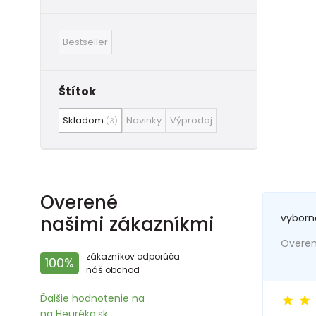
Bestseller
Štítok
Skladom
Novinky
Výprodaj
(3)
Overené
vyborn
našimi zákazníkmi
Overený
zákazníkov odporúča
100%
náš obchod
Ďalšie hodnotenie na
na Heuréka.sk