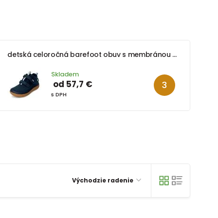
detská celoročná barefoot obuv s membránou BUGGA OSCAR Blue B00191-04
Skladem
od 57,7 €
s DPH
Východzie radenie