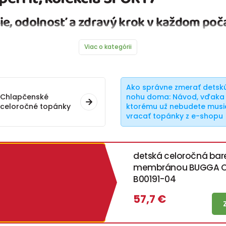
ie, odolnosť a zdravý krok v každom poč
Viac o kategórii
Ako správne zmerať detsk
Chlapčenské
nohu doma: Návod, vďaka
celoročné topánky
ktorému už nebudete musi
vracať topánky z e-shopu
detská celoročná bar
membránou BUGGA O
B00191-04
57,7 €