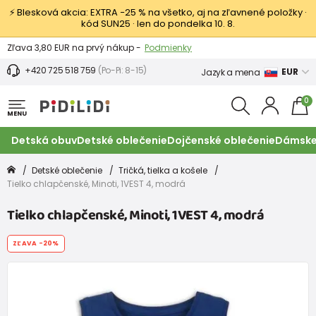
⚡ Blesková akcia: EXTRA −25 % na všetko, aj na zľavnené položky ·
kód SUN25 · len do pondelka 10. 8.
Výmena a vrátenie tovaru -
Zobraziť
Zľava 3,80 EUR na prvý nákup -
Podmienky
+420 725 518 759
(Po-Pi: 8-15)
EUR
Jazyk a mena
0
MENU
Detská obuv
Detské oblečenie
Dojčenské oblečenie
Dámske
Detské oblečenie
Tričká, tielka a košele
Tielko chlapčenské, Minoti, 1VEST 4, modrá
Tielko chlapčenské, Minoti, 1VEST 4, modrá
ZĽAVA
-20%