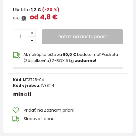
Ušetríte
1,2 €
(-20 %)
od 4,8 €
6 €
+
Dotaz na dostupnosť
-
Ak nakúpite ešte za
80,0 €
budete mať Packeta
(Zásielkovňa) Z-BOX 5 kg
zadarmo!
Kód
:
MT3725-04
Kód výrobcu
:
1VEST 4
Pridať na Zoznam prianí
Sledovať cenu