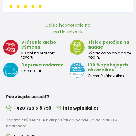
9 - 12 mesiace
74-80
9,5 - 11
Ďalšie hodnotenie na
na Heuréka.sk
Približná tabuľka veľkosti batoľaťa
Vrátenie alebo
Tisíce položiek na
výmena
sklade
Výška
Prsia
Pás
Boky
Veľkosť
30 dní na vrátenie
Rýchle odoslanie do 24
(cm)
(cm)
(cm)
(cm)
tovaru
hodín.
Doprava zadarmo
100 % spokojných
12
68 - 80
49
47
52
zákazníkov
nad 80 Eur
mesiacov
Overené zákazníkmi
18
80 - 86
51
49
54
mesiacov
Potrebujete poradiť?
2 roky
86 - 92
53
51
56
+420 725 518 759
info@pidilidi.cz
3 roky
92 - 98
55
53
58
Zákaznický servis je k dispozícii od pondelka do piatku v
hodinách: