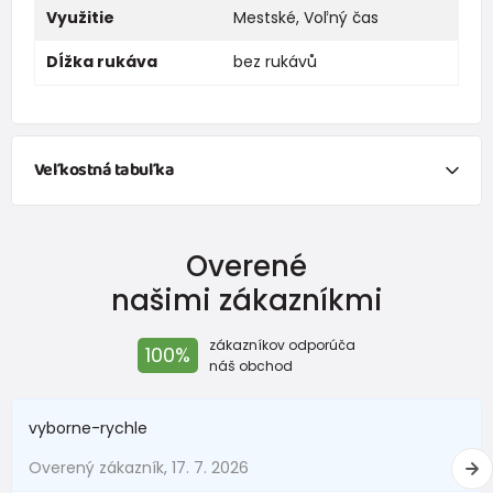
Využitie
Mestské
,
Voľný čas
Dĺžka rukáva
bez rukávů
Veľkostná tabuľka
NEWBORN
Overené
Veľkosť
Výška (cm)
Hmotnosť(kg)
našimi zákazníkmi
New Baby
do 50
do 3,4
zákazníkov odporúča
100%
Do 1 mesiaca
do 56
do 4,5
náš obchod
1 - 3 mesiace
56 - 62
4,5 - 6
vyborne-rychle
3 - 6 mesiace
62 -68
6 - 8
Overený zákazník, 17. 7. 2026
6 - 9 mesiace
68 -74
8 - 9,5