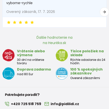
vyborne-rychle
Overený zákazník, 17. 7. 2026
Ďalšie hodnotenie na
na Heuréka.sk
Vrátenie alebo
Tisíce položiek na
výmena
sklade
30 dní na vrátenie
Rýchle odoslanie do 24
tovaru
hodín.
Doprava zadarmo
100 % spokojných
zákazníkov
nad 80 Eur
Overené zákazníkmi
Potrebujete poradiť?
+420 725 518 759
info@pidilidi.cz