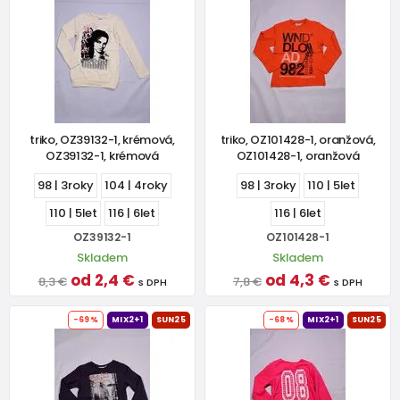
triko, OZ39132-1, krémová,
triko, OZ101428-1, oranžová,
OZ39132-1, krémová
OZ101428-1, oranžová
98 | 3roky
104 | 4roky
98 | 3roky
110 | 5let
110 | 5let
116 | 6let
116 | 6let
OZ39132-1
OZ101428-1
Skladem
Skladem
od 2,4 €
od 4,3 €
8,3 €
7,8 €
s DPH
s DPH
-69%
MIX2+1
SUN25
-68%
MIX2+1
SUN25