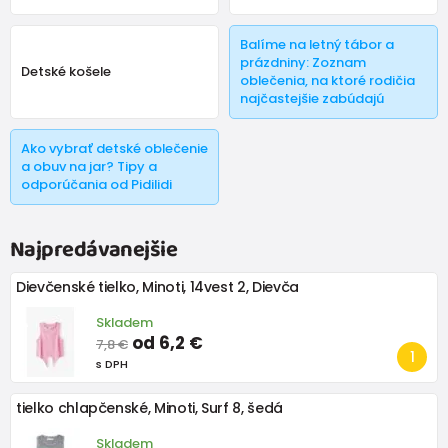
Balíme na letný tábor a
prázdniny: Zoznam
Detské košele
oblečenia, na ktoré rodičia
najčastejšie zabúdajú
Ako vybrať detské oblečenie
a obuv na jar? Tipy a
odporúčania od Pidilidi
Najpredávanejšie
Dievčenské tielko, Minoti, 14vest 2, Dievča
Skladem
od 6,2 €
7,8 €
s DPH
tielko chlapčenské, Minoti, Surf 8, šedá
Skladem