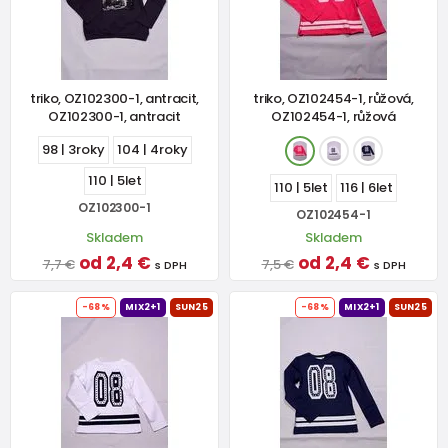
triko, OZ102300-1, antracit,
triko, OZ102454-1, růžová,
OZ102300-1, antracit
OZ102454-1, růžová
98 | 3roky
104 | 4roky
110 | 5let
110 | 5let
116 | 6let
OZ102300-1
OZ102454-1
Skladem
Skladem
od 2,4 €
od 2,4 €
7,7 €
7,5 €
s DPH
s DPH
-68%
MIX2+1
SUN25
-68%
MIX2+1
SUN25