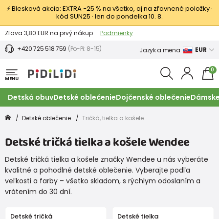
⚡ Blesková akcia: EXTRA −25 % na všetko, aj na zľavnené položky ·
kód SUN25 · len do pondelka 10. 8.
Výmena a vrátenie tovaru -
Zobraziť
Zľava 3,80 EUR na prvý nákup -
Podmienky
+420 725 518 759
(Po-Pi: 8-15)
EUR
Jazyk a mena
0
MENU
Detská obuv
Detské oblečenie
Dojčenské oblečenie
Dámske
Detské oblečenie
Tričká, tielka a košele
Detské tričká tielka a košele Wendee
Detské tričká tielka a košele značky Wendee u nás vyberáte
kvalitné a pohodlné detské oblečenie. Vyberajte podľa
veľkosti a farby – všetko skladom, s rýchlym odoslaním a
vrátením do 30 dní.
Detské tričká
Detské tielka