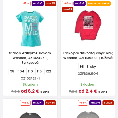
-15%
MIX2+1
SUN25
-69%
MIX2+1
POSLEDNÉ KUSY
SUN25
tričko s krátkym rukávom,
Tričko pre dievčatá, dlhý rukáv,
Wendee, OZ102427-1,
Wendee, OZFB39210-1, ružová
tyrkysová
98 | 3roky
98
104
110
116
122
OZFB39210-1
OZ102427-1
Skladem
Skladem
od 6,2 €
od 2,4 €
7,3 €
7,8 €
s DPH
s DPH
-68%
MIX2+1
SUN25
-68%
MIX2+1
SUN25