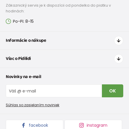
Zákaznický servis je k dispozícii od pondelka do piatku v
hodinách:
Po-Pi: 8-15
Informácie o nákupe
Ako nakupovať
Víac o Pidilidi
Doprava a platba
Tabuľka veľkostí oblečenia
Kontakt
Novinky na e-mail
Tabuľka veľkostí obuvi
O nás
Vrátenie tovaru a reklamacie
Blog
OK
Reklamačný poriadok
Veľkoobchod PiDiLiDi
Nevyzdvihnutá objednávka na dobierku
Kolekcie tovaru
Súhlas so zasielaním noviniek
Podmienky propagácie a zľavové kódy
facebook
instagram