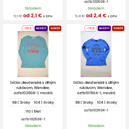
ozfb102506-1
Skladem
Skladem
od 2,1 €
od 2,4 €
9,1 €
5,4 €
s DPH
s DPH
-55%
MIX2+1
SUN25
-70%
MIX2+1
SUN25
tričko dievčenské s dlhým
tričko dievčenské s dlhým
rukávom, Wendee,
rukávom, Wendee,
ozfb102506-1, modrá
ozfb101504-1, modrá
98 | 3roky
104 | 4roky
98 | 3roky
104 | 4roky
ozfb102504-1
110 | 5let
ozfb102506-1
Skladem
Skladem