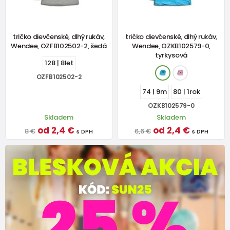
tričko dievčenské, dlhý rukáv,
tričko dievčenské, dlhý rukáv,
Wendee, OZFB102502-2, šedá
Wendee, OZKB102579-0,
tyrkysová
128 | 8let
OZFB102502-2
74 | 9m
80 | 1rok
OZKB102579-0
Skladem
Skladem
od 2,4 €
od 2,4 €
8 €
6,6 €
s DPH
s DPH