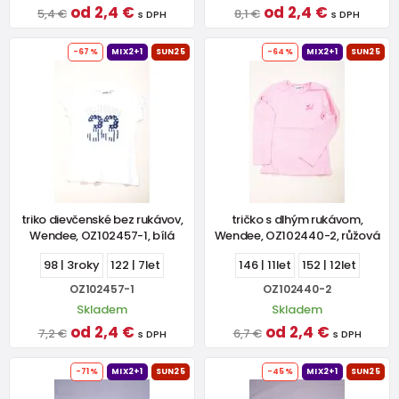
od 2,4 €
od 2,4 €
5,4 €
8,1 €
s DPH
s DPH
-67%
MIX2+1
SUN25
-64%
MIX2+1
SUN25
triko dievčenské bez rukávov,
tričko s dlhým rukávom,
Wendee, OZ102457-1, bílá
Wendee, OZ102440-2, růžová
98 | 3roky
122 | 7let
146 | 11let
152 | 12let
OZ102457-1
OZ102440-2
Skladem
Skladem
od 2,4 €
od 2,4 €
7,2 €
6,7 €
s DPH
s DPH
-71%
MIX2+1
SUN25
-45%
MIX2+1
SUN25