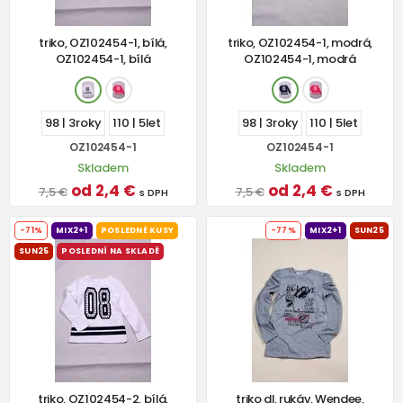
triko, OZ102454-1, bílá,
triko, OZ102454-1, modrá,
OZ102454-1, bílá
OZ102454-1, modrá
98 | 3roky
110 | 5let
98 | 3roky
110 | 5let
OZ102454-1
OZ102454-1
Skladem
Skladem
od 2,4 €
od 2,4 €
7,5 €
7,5 €
s DPH
s DPH
-71%
MIX2+1
POSLEDNÉ KUSY
-77%
MIX2+1
SUN25
SUN25
POSLEDNÍ NA SKLADĚ
triko, OZ102454-2, bílá,
triko dl. rukáv, Wendee,