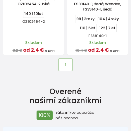
OZ102454-2, bílá
FS39140-1, šedá, Wendee,
FS39140-1, šedá
140 | 10let
98 | 3roky
104 | 4roky
OZ102454-2
110 | 5let
122 | 7let
FS39140-1
Skladem
Skladem
od 2,4 €
od 2,4 €
8,2 €
10,4 €
s DPH
s DPH
1
Overené
našimi zákazníkmi
zákazníkov odporúča
100%
náš obchod