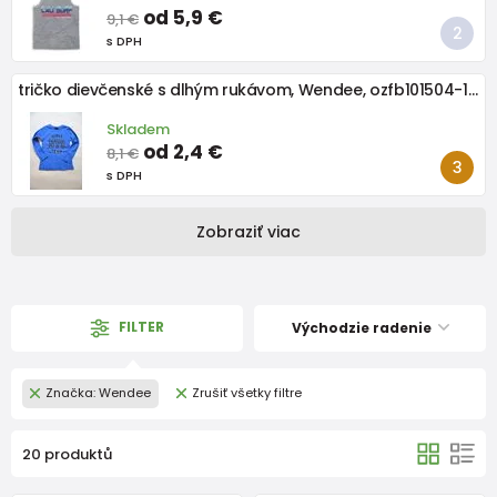
od 5,9 €
9,1 €
s DPH
tričko dievčenské s dlhým rukávom, Wendee, ozfb101504-1, modrá
Skladem
od 2,4 €
8,1 €
s DPH
Zobraziť viac
FILTER
Východzie radenie
Značka: Wendee
Zrušiť všetky filtre
20 produktů