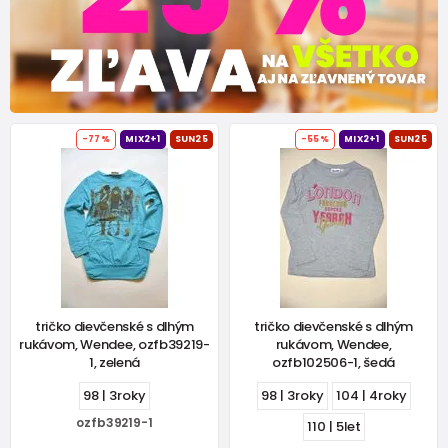
-77%
MIX2+1
SUN25
-55%
MIX2+1
SUN25
tričko dievčenské s dlhým
tričko dievčenské s dlhým
rukávom, Wendee, ozfb39219-
rukávom, Wendee,
1, zelená
ozfb102506-1, šedá
98 | 3roky
98 | 3roky
104 | 4roky
ozfb39219-1
110 | 5let