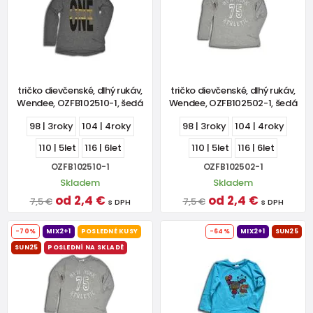
tričko dievčenské, dlhý rukáv,
tričko dievčenské, dlhý rukáv,
Wendee, OZFB102510-1, šedá
Wendee, OZFB102502-1, šedá
98 | 3roky
104 | 4roky
98 | 3roky
104 | 4roky
110 | 5let
116 | 6let
110 | 5let
116 | 6let
OZFB102510-1
OZFB102502-1
Skladem
Skladem
od 2,4 €
od 2,4 €
7,5 €
7,5 €
s DPH
s DPH
-70%
MIX2+1
POSLEDNÉ KUSY
-64%
MIX2+1
SUN25
SUN25
POSLEDNÍ NA SKLADĚ