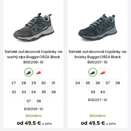
Detské outdoorové topánky na
Detské outdoorové topánky na
suchý zips Bugga ORZA Black
šnúrky Bugga ORZA Black
B00206-10
B00207-10
27
28
29
30
31
34
35
36
37
38
32
33
34
35
36
39
40
B00207-10
37
38
B00206-10
Skladem
Skladem
od 49,5 €
od 49,5 €
s DPH
s DPH