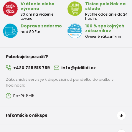
Vrátenie alebo
Tisíce položiek na
výmena
sklade
30 dní na vrátenie
Rýchle odoslanie do 24
tovaru
hodín.
Doprava zadarmo
100 % spokojných
zákazníkov
nad 80 Eur
Overené zákazníkmi
Potrebujete poradiť?
+420 725 518 759
info@pidilidi.cz
Zákaznický servis je k dispozícii od pondelka do piatku v
hodinách:
Po-Pi: 8-15
Informácie o nákupe
Ako nakupovať