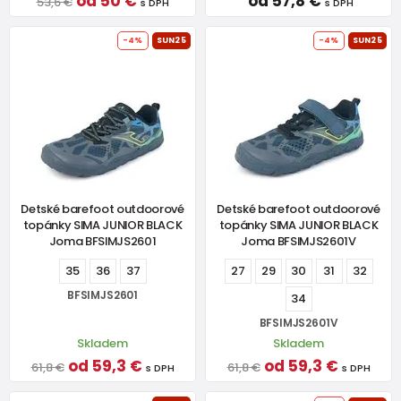
od 50 €
od 57,8 €
53,6 €
s DPH
s DPH
-4%
SUN25
-4%
SUN25
Detské barefoot outdoorové
Detské barefoot outdoorové
topánky SIMA JUNIOR BLACK
topánky SIMA JUNIOR BLACK
Joma BFSIMJS2601
Joma BFSIMJS2601V
35
36
37
27
29
30
31
32
BFSIMJS2601
34
BFSIMJS2601V
Skladem
Skladem
od 59,3 €
od 59,3 €
61,8 €
61,8 €
s DPH
s DPH