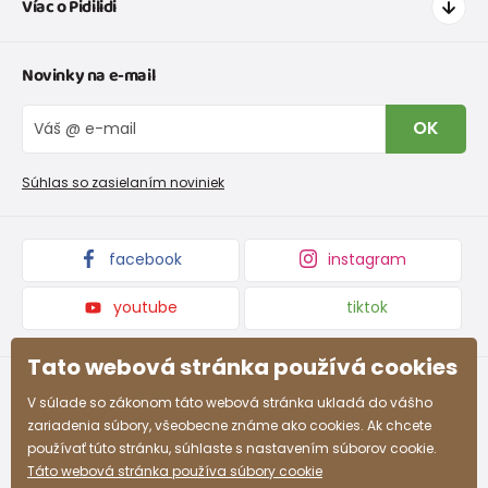
Víac o Pidilidi
Doprava a platba
Tabuľka veľkostí oblečenia
Kontakt
Novinky na e-mail
Tabuľka veľkostí obuvi
O nás
Vrátenie tovaru a reklamacie
Blog
OK
Reklamačný poriadok
Veľkoobchod PiDiLiDi
Nevyzdvihnutá objednávka na dobierku
Kolekcie tovaru
Súhlas so zasielaním noviniek
Podmienky propagácie a zľavové kódy
facebook
instagram
youtube
tiktok
Tato webová stránka používá cookies
V súlade so zákonom táto webová stránka ukladá do vášho
zariadenia súbory, všeobecne známe ako cookies. Ak chcete
používať túto stránku, súhlaste s nastavením súborov cookie.
Táto webová stránka používa súbory cookie