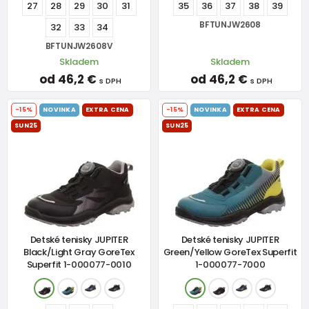
27
28
29
30
31
35
36
37
38
39
BFTUNJW2608
32
33
34
BFTUNJW2608V
Skladem
Skladem
od 46,2 €
od 46,2 €
s DPH
s DPH
-15%
NOVINKA
EXTRA CENA
-15%
NOVINKA
EXTRA CENA
SUN25
SUN25
Detské tenisky JUPITER
Detské tenisky JUPITER
Black/Light Gray GoreTex
Green/Yellow GoreTex Superfit
Superfit 1-000077-0010
1-000077-7000