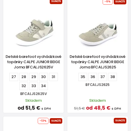
SUN25
-6%
SUN25
Detské barefoot vychádzkové
Detské barefoot vychádzkové
topánky CALPE JUNIOR BEIGE
topánky CALPE JUNIOR BEIGE
Joma BFCALJS2625V
Joma BFCALJS2625
27
28
29
30
31
35
36
37
38
BFCALJS2625
32
33
34
BFCALJS2625V
Skladem
Skladem
od 51,5 €
od 48,5 €
51,5 €
s DPH
s DPH
SUN25
-13%
SUN25