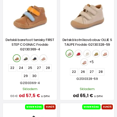
Detské barefoot tenisky FIRST
Detská kotníková obuv OLLIE S
STEP COGNAC Froddo
TAUPE Froddo G2130328-59
G2130369-4
+5
22
24
25
27
28
22
26
27
28
29
30
G2130328-59
G2130369-4
Skladem
Skladem
od 57,5 €
od 65,1 €
66 €
s DPH
s DPH
MEMBRÁNA
SUN25
MEMBRÁNA
SUN25