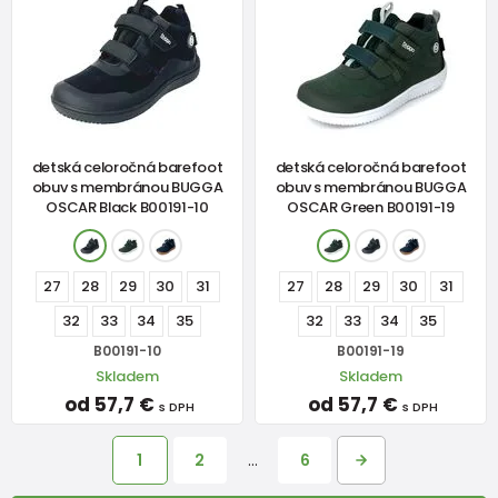
detská celoročná barefoot
detská celoročná barefoot
obuv s membránou BUGGA
obuv s membránou BUGGA
OSCAR Black B00191-10
OSCAR Green B00191-19
27
28
29
30
31
27
28
29
30
31
32
33
34
35
32
33
34
35
B00191-10
B00191-19
Skladem
Skladem
od 57,7 €
od 57,7 €
s DPH
s DPH
1
2
…
6