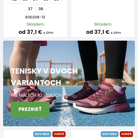
37
38
B00208-13
Skladem
Skladem
od 37,1 €
od 37,1 €
s DPH
s DPH
TENISKY V DVOCH
VARIANTOCH
PRE MALÝCH AJ VEĽKÝCH
PREZRIEŤ
NOVINKA
SUN25
NOVINKA
SUN25