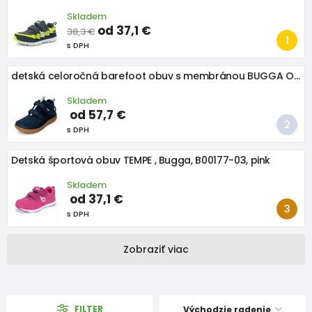
Skladem
od 37,1 €
38,3 €
s DPH
detská celoročná barefoot obuv s membránou BUGGA OSCAR Blue B00191-04
Skladem
od 57,7 €
s DPH
Detská športová obuv TEMPE , Bugga, B00177-03, pink
Skladem
od 37,1 €
s DPH
Zobraziť viac
FILTER
Východzie radenie