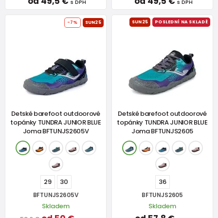
od 49,5 €
od 49,5 €
s DPH
s DPH
SUN25
POSLEDNÍ NA SKLADĚ
-7%
SUN25
Detské barefoot outdoorové
Detské barefoot outdoorové
topánky TUNDRA JUNIOR BLUE
topánky TUNDRA JUNIOR BLUE
Joma BFTUNJS2605V
Joma BFTUNJS2605
29
30
36
BFTUNJS2605V
BFTUNJS2605
Skladem
Skladem