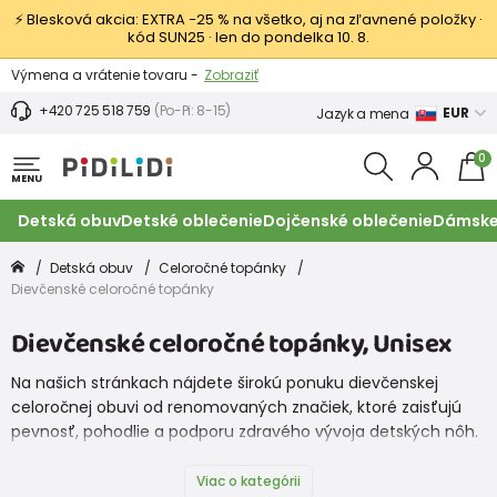
⚡ Blesková akcia: EXTRA −25 % na všetko, aj na zľavnené položky ·
kód SUN25 · len do pondelka 10. 8.
Výmena a vrátenie tovaru -
Zobraziť
Zľava 3,80 EUR na prvý nákup -
Podmienky
+420 725 518 759
(Po-Pi: 8-15)
EUR
Jazyk a mena
0
MENU
Detská obuv
Detské oblečenie
Dojčenské oblečenie
Dámske
Detská obuv
Celoročné topánky
Dievčenské celoročné topánky
Dievčenské celoročné topánky, Unisex
Na našich stránkach nájdete širokú ponuku dievčenskej
celoročnej obuvi od renomovaných značiek, ktoré zaisťujú
pevnosť, pohodlie a podporu zdravého vývoja detských nôh.
Viac o kategórii