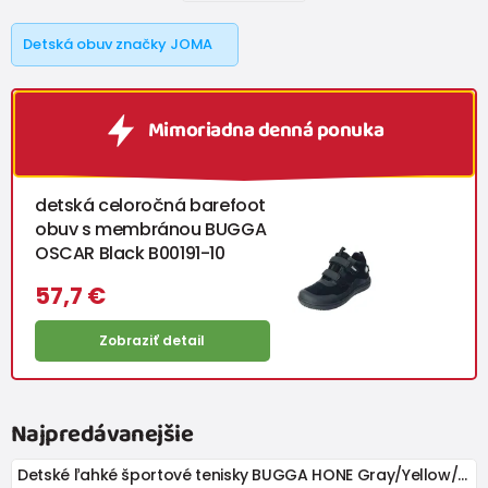
Detská obuv značky JOMA
Mimoriadna denná ponuka
detská celoročná barefoot
obuv s membránou BUGGA
OSCAR Black B00191-10
57,7 €
Zobraziť detail
Najpredávanejšie
Detské ľahké športové tenisky BUGGA HONE Gray/Yellow/Black