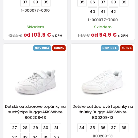
37
38
39
35
36
37
38
39
1-000077-0010
40
41
42
1-000077-7000
Skladem
Skladem
od 103,9 €
od 94,9 €
122,5 €
111,8 €
s DPH
s DPH
NOVINKA
SUN25
NOVINKA
SUN25
Detské outdoorové topánky na
Detské outdoorové topánky na
suchý zips Bugga ARIS White
šnúrky Bugga ARIS White
B00208-13
B00209-13
27
28
29
30
31
34
35
36
37
38
B00209-13
32
33
34
35
36