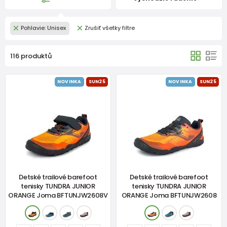
Pohlavie: Unisex
Zrušiť všetky filtre
116 produktů
NOVINKA
SUN25
NOVINKA
SUN25
Detské trailové barefoot
Detské trailové barefoot
tenisky TUNDRA JUNIOR
tenisky TUNDRA JUNIOR
ORANGE Joma BFTUNJW2608V
ORANGE Joma BFTUNJW2608