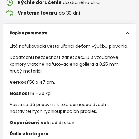
Rýchle doručenie
do druhého dňa
Vrátenie tovaru
do 30 dní
Popis a parametre
Žltá nafukovacia vesta uľahčí deťom výučbu plávania.
Dodatočnú bezpečnosť zabezpečujú 3 vzduchové
komory vrátane nafukovacieho goliera a 0,25 mm
hrubý materiál.
Veľkosť
50 x 47 cm.
Nosnosť
18 - 30 kg
Vesta sa dá pripevniť k telu pomocou dvoch
nastaviteľných rýchloupínacích praciek.
Odporúčaný vek:
od 3 rokov
Ďalší v kategórii