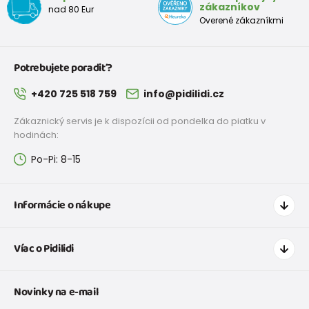
zákazníkov
nad 80 Eur
Overené zákazníkmi
Potrebujete poradiť?
+420 725 518 759
info@pidilidi.cz
Zákaznický servis je k dispozícii od pondelka do piatku v
hodinách:
Po-Pi: 8-15
Informácie o nákupe
Ako nakupovať
Víac o Pidilidi
Doprava a platba
Tabuľka veľkostí oblečenia
Kontakt
Novinky na e-mail
Tabuľka veľkostí obuvi
O nás