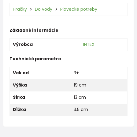
Hračky
Do vody
Plavecké potreby
Základné informácie
Výrobca
INTEX
Technické parametre
Vek od
3+
Výška
19 cm
Šírka
13 cm
Dĺžka
3.5 cm