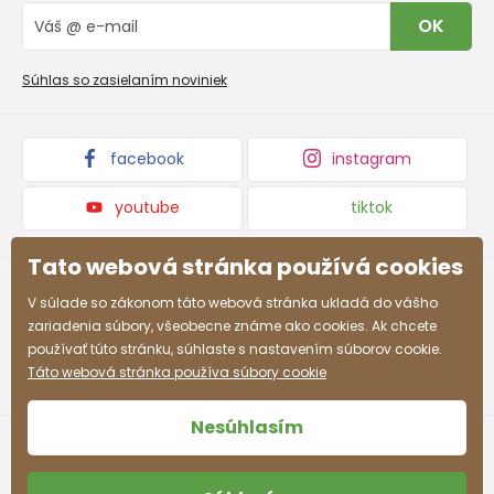
Vrátenie tovaru a reklamacie
Blog
OK
Reklamačný poriadok
Veľkoobchod PiDiLiDi
Nevyzdvihnutá objednávka na dobierku
Kolekcie tovaru
Súhlas so zasielaním noviniek
Podmienky propagácie a zľavové kódy
facebook
instagram
youtube
tiktok
Tato webová stránka používá cookies
V súlade so zákonom táto webová stránka ukladá do vášho
zariadenia súbory, všeobecne známe ako cookies. Ak chcete
používať túto stránku, súhlaste s nastavením súborov cookie.
Táto webová stránka používa súbory cookie
Nesúhlasím