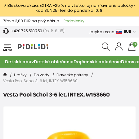
⚡ Blesková akcia: EXTRA −25 % na všetko, aj na zľavnené položky ·
kód SUN25 · len do pondelka 10. 8.
Výmena a vrátenie tovaru -
Zobraziť
Zľava 3,80 EUR na prvý nákup -
Podmienky
+420 725 518 759
(Po-Pi: 8-15)
EUR
Jazyk a mena
0
MENU
Detská obuv
Detské oblečenie
Dojčenské oblečenie
Dámske
Hračky
Do vody
Plavecké potreby
Vesta Pool Schol 3-6 let, INTEX, W158660
Vesta Pool Schol 3-6 let, INTEX, W158660