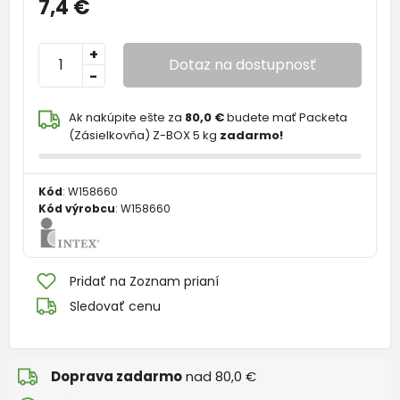
7,4 €
+
Dotaz na dostupnosť
-
Ak nakúpite ešte za
80,0 €
budete mať Packeta
(Zásielkovňa) Z-BOX 5 kg
zadarmo!
Kód
:
W158660
Kód výrobcu
:
W158660
Pridať na Zoznam prianí
Sledovať cenu
Doprava zadarmo
nad 80,0 €