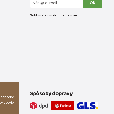
OK
Súhlas so zasielaním noviniek
Spôsoby dopravy
všeobecne
ov cookie.