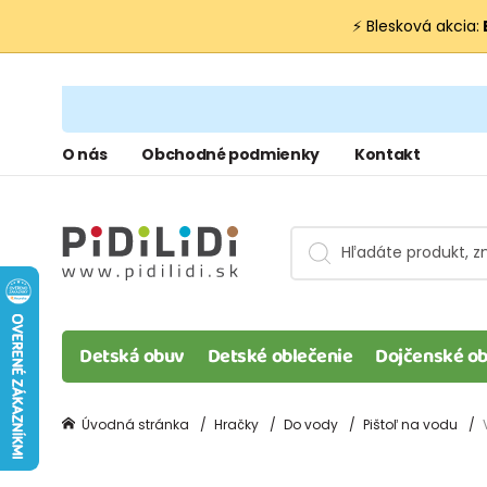
⚡ Blesková akcia:
O nás
Obchodné podmienky
Kontakt
Detská obuv
Detské oblečenie
Dojčenské ob
Úvodná stránka
Hračky
Do vody
Pištoľ na vodu