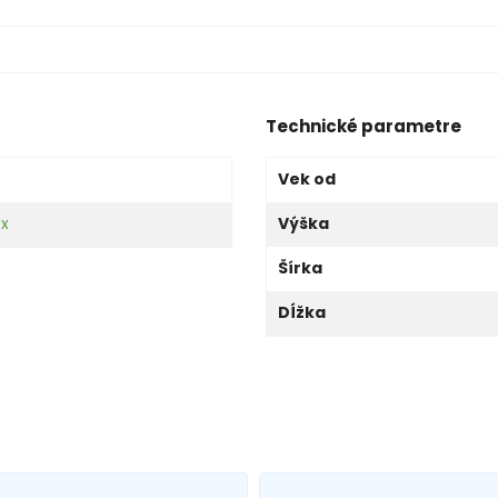
Technické parametre
Vek od
ex
Výška
Šírka
Dĺžka