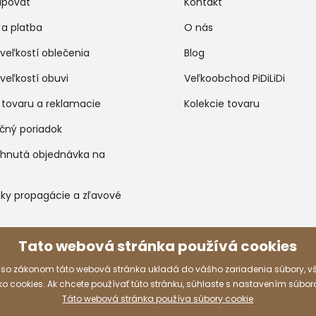
upovať
Kontakt
a platba
O nás
veľkostí oblečenia
Blog
veľkostí obuvi
Veľkoobchod PiDiLiDi
 tovaru a reklamacie
Kolekcie tovaru
čný poriadok
ihnutá objednávka na
ky propagácie a zľavové
Tato webová stránka používá cookies
Spôsoby platby
 so zákonom táto webová stránka ukladá do vášho zariadenia súbory, 
 cookies. Ak chcete používať túto stránku, súhlaste s nastavením súbor
Táto webová stránka používa súbory cookie