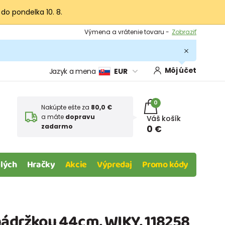
 do pondelka 10. 8.
Výmena a vrátenie tovaru -
Zobraziť
Zľava 3,80 EUR na prvý nákup -
Podmienky
Môj účet
Jazyk a mena
EUR
0
Nakúpte ešte za
80,0 €
a máte
dopravu
Váš košík
zadarmo
0 €
lých
Hračky
Akcie
Výpredaj
Promo kódy
nádržkou 44cm, WIKY, 118258