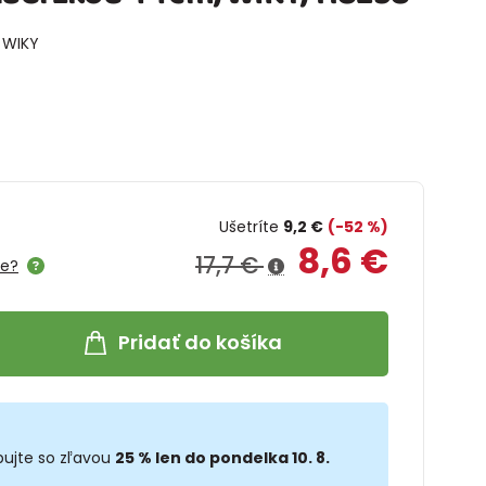
 WIKY
Ušetríte
9,2 €
(-52 %)
8,6 €
17,7 €
me?
Pridať do košíka
ujte so zľavou
25 % len do pondelka 10. 8.