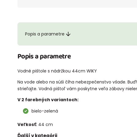
Popis a parametre
Popis a parametre
Vodné pištole s nádržkou 44cm WIKY
Na vode alebo na súši číha nebezpečenstvo všade. Buďte
strieľajte. Vodná pištoľ vám poskytne veľa zábavy nielen
V 2 farebných variantoch:
bielo-zelená
Veľkosť:
44 cm
Ďalší v kategórii