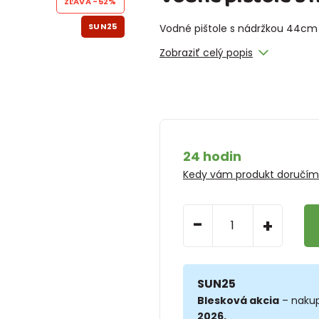
ZĽAVA
-52%
SUN25
Vodné pištole s nádržkou 44cm
Zobraziť celý popis
24 hodin
Kedy vám produkt doručí
-
+
SUN25
Blesková akcia
– nakup
2026.