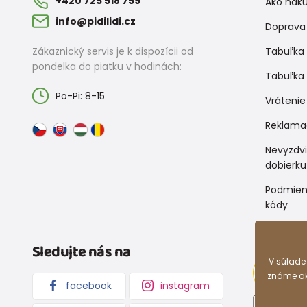
+420 725 518 759
Ako nak
info@pidilidi.cz
Doprava 
Zákaznický servis je k dispozícii od
Tabuľka 
pondelka do piatku v hodinách:
Tabuľka 
Po-Pi: 8-15
Vrátenie
Reklama
Nevyzdv
dobierku
Podmien
kódy
Sledujte nás na
V súlade
známe ako
facebook
instagram