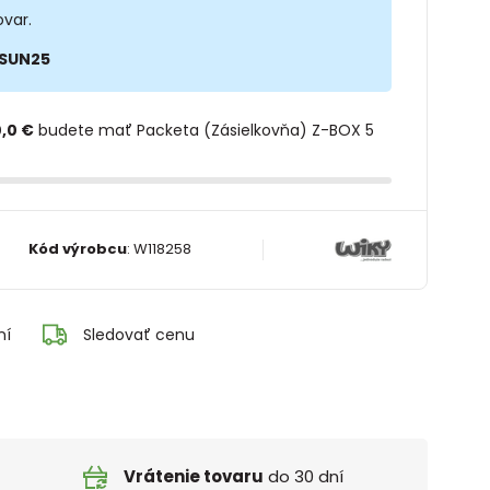
ovar.
SUN25
,0 €
budete mať Packeta (Zásielkovňa) Z-BOX 5
Kód výrobcu
:
W118258
ní
Sledovať cenu
Vrátenie tovaru
do 30 dní