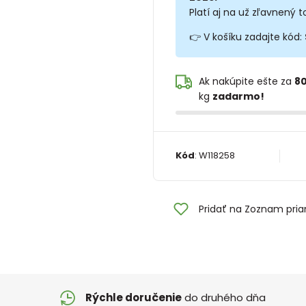
Platí aj na už zľavnený t
👉 V košíku zadajte kód:
Ak nakúpite ešte za
80
kg
zadarmo!
Kód
:
W118258
Pridať na Zoznam pria
Rýchle doručenie
do druhého dňa