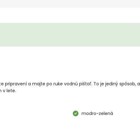
 pripravení a majte po ruke vodnú pištoľ. To je jediný spôsob, 
 v lete.
modro-zelená