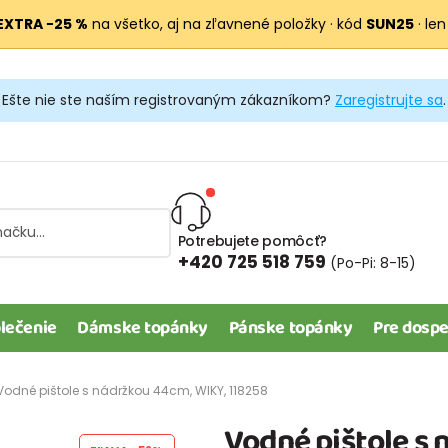
EXTRA −25 %
na všetko, aj na zľavnené položky · kód
SUN25
· len
Ešte nie ste naším registrovaným zákazníkom?
Zaregistrujte sa
.
Potrebujete pomôcť?
+420 725 518 759
(Po-Pi: 8-15)
lečenie
Dámske topánky
Pánske topánky
Pre dospe
Vodné pištole s nádržkou 44cm, WIKY, 118258
Vodné pištole s 