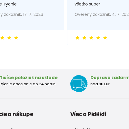
e-rychle
všetko super
 zákazník, 17. 7. 2026
Overený zákazník, 4. 7. 20
Tisíce položiek na sklade
Doprava zadar
Rýchle odoslanie do 24 hodín.
nad 80 Eur
cie o nákupe
Víac o Pidilidi