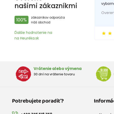
vyborn
našimi zákazníkmi
Overený
zákazníkov odporúča
100%
náš obchod
Ďalšie hodnotenie na
na Heuréka.sk
Vrátenie alebo výmena
30 dní na vrátenie tovaru
Potrebujete poradiť?
Informá