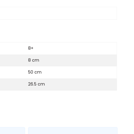
8+
8 cm
50 cm
26.5 cm