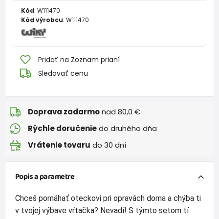
Kód
:
W111470
Kód výrobcu
:
W111470
Pridať na Zoznam prianí
Sledovať cenu
Doprava zadarmo
nad 80,0 €
Rýchle doručenie
do druhého dňa
Vrátenie tovaru
do 30 dní
Popis a parametre
Chceš pomáhať oteckovi pri opravách doma a chýba ti
v tvojej výbave vŕtačka? Nevadí! S týmto setom tí