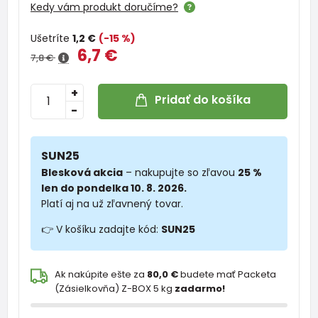
Kedy vám produkt doručíme?
Ušetríte
1,2 €
(-15 %)
6,7 €
7,8 €
+
Pridať do košíka
-
SUN25
Blesková akcia
– nakupujte so zľavou
25 %
len do pondelka 10. 8. 2026.
Platí aj na už zľavnený tovar.
👉 V košíku zadajte kód:
SUN25
Ak nakúpite ešte za
80,0 €
budete mať Packeta
(Zásielkovňa) Z-BOX 5 kg
zadarmo!