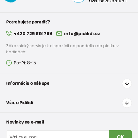
Overené zákazníkmi
Potrebujete poradiť?
+420 725 518 759
info@pidilidi.cz
Zákaznický servis je k dispozícii od pondelka do piatku v
hodinách:
Po-Pi: 8-15
Informácie o nákupe
Ako nakupovať
Víac o Pidilidi
Doprava a platba
Tabuľka veľkostí oblečenia
Kontakt
Novinky na e-mail
Tabuľka veľkostí obuvi
O nás
Vrátenie tovaru a reklamacie
Blog
OK