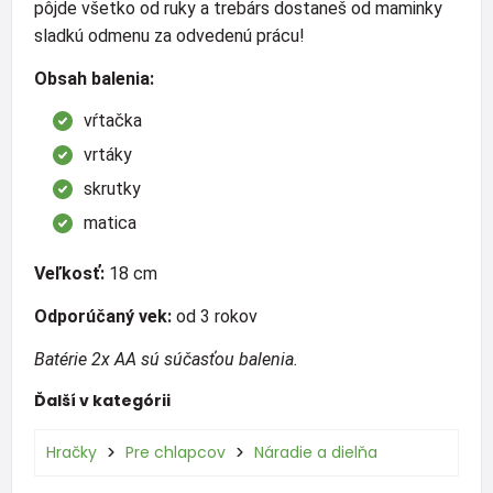
pôjde všetko od ruky a trebárs dostaneš od maminky
sladkú odmenu za odvedenú prácu!
Obsah balenia:
vŕtačka
vrtáky
skrutky
matica
Veľkosť:
18 cm
Odporúčaný vek:
od 3 rokov
Batérie 2x AA sú súčasťou balenia.
Ďalší v kategórii
Hračky
Pre chlapcov
Náradie a dielňa