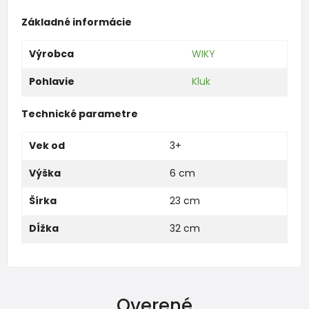
Základné informácie
Výrobca
WIKY
Pohlavie
Kluk
Technické parametre
Vek od
3+
Výška
6 cm
Šírka
23 cm
Dĺžka
32 cm
Overené