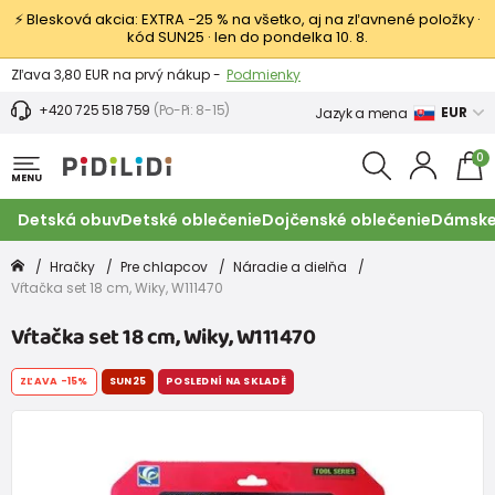
⚡ Blesková akcia: EXTRA −25 % na všetko, aj na zľavnené položky ·
kód SUN25 · len do pondelka 10. 8.
Výmena a vrátenie tovaru -
Zobraziť
Zľava 3,80 EUR na prvý nákup -
Podmienky
+420 725 518 759
(Po-Pi: 8-15)
EUR
Jazyk a mena
0
MENU
Detská obuv
Detské oblečenie
Dojčenské oblečenie
Dámske
Hračky
Pre chlapcov
Náradie a dielňa
Vŕtačka set 18 cm, Wiky, W111470
Vŕtačka set 18 cm, Wiky, W111470
ZĽAVA
-15%
SUN25
POSLEDNÍ NA SKLADĚ