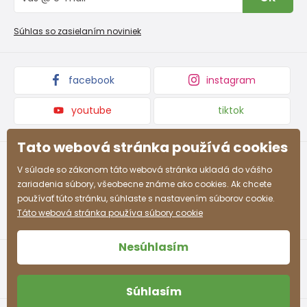
Reklamačný poriadok
Veľkoobchod PiDiLiDi
Nevyzdvihnutá objednávka na dobierku
Kolekcie tovaru
Súhlas so zasielaním noviniek
Podmienky propagácie a zľavové kódy
facebook
instagram
youtube
tiktok
Tato webová stránka používá cookies
V súlade so zákonom táto webová stránka ukladá do vášho
zariadenia súbory, všeobecne známe ako cookies. Ak chcete
používať túto stránku, súhlaste s nastavením súborov cookie.
Táto webová stránka používa súbory cookie
Nesúhlasím
Súhlasím