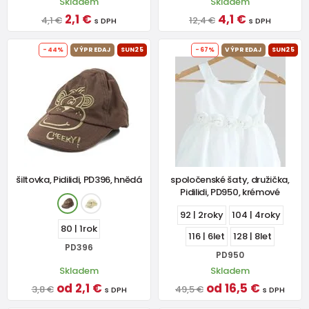
Skladem
Skladem
2,1 €
4,1 €
4,1 €
12,4 €
s DPH
s DPH
-44%
VÝPREDAJ
SUN25
-67%
VÝPREDAJ
SUN25
šiltovka, Pidilidi, PD396, hnědá
spoločenské šaty, družička,
Pidilidi, PD950, krémové
92 | 2roky
104 | 4roky
80 | 1rok
116 | 6let
128 | 8let
PD396
PD950
Skladem
Skladem
od 2,1 €
od 16,5 €
3,8 €
49,5 €
s DPH
s DPH