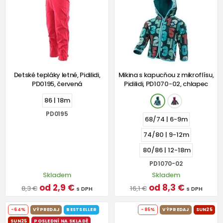
Detské tepláky letné, Pidilidi,
Mikina s kapucňou z mikroflísu,
PD0195, červená
Pidilidi, PD1070-02, chlapec
86 | 18m
PD0195
68/74 | 6-9m
74/80 | 9-12m
80/86 | 12-18m
PD1070-02
Skladem
Skladem
od 2,9 €
od 8,3 €
8,3 €
16,1 €
s DPH
s DPH
-64%
VÝPREDAJ
BESTSELLER
-85%
VÝPREDAJ
SUN25
SUN25
POSLEDNÍ NA SKLADĚ