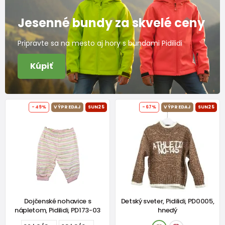
Jesenné bundy za skvelé ceny
Pripravte sa na mesto aj hory s bundami Pidilidi
Kúpiť
-49%
VÝPREDAJ
SUN25
-67%
VÝPREDAJ
SUN25
Dojčenské nohavice s
Detský sveter, Pidilidi, PD0005,
nápletom, Pidilidi, PD173-03
hnedý