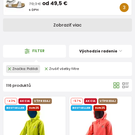
od 49,5 €
78,3 €
s DPH
Zobraziť viac
FILTER
Východzie radenie
Značka: Pidilidi
Zrušiť všetky filtre
116 produktů
-43%
AKCIA
VÝPREDAJ
-57%
AKCIA
VÝPREDAJ
BESTSELLER
SUN25
BESTSELLER
SUN25