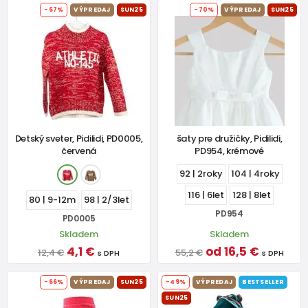
-67%
VÝPREDAJ
SUN25
-70%
VÝPREDAJ
SUN25
Detský sveter, Pidilidi, PD0005,
šaty pre družičky, Pidilidi,
červená
PD954, krémové
92 | 2roky
104 | 4roky
116 | 6let
128 | 8let
80 | 9-12m
98 | 2/3let
PD954
PD0005
Skladem
Skladem
4,1 €
od 16,5 €
12,4 €
55,2 €
s DPH
s DPH
-66%
VÝPREDAJ
SUN25
-49%
VÝPREDAJ
BESTSELLER
SUN25