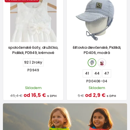
spoločenské šaty, družička,
šiltovka dievčenské, Pidilidi,
Pidilidi, PD949, krémové
PD406, modrá
92 | 2roky
PD949
41
44
47
PD0406-04
Skladem
Skladem
od 16,5 €
od 2,9 €
45,4 €
5 €
s DPH
s DPH