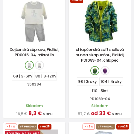
SUN25
Dojčenská súprava, Pidilidi,
chlapčenská softshellová
PD0015-04, mikroflís
bunda s kapucňou, Pidilidi,
PD1089-04, chlapec
68 | 3-6m
80 | 9-12m
98 | 3roky
104 | 4roky
950384
110 | 5let
PD1089-04
Skladem
Skladem
8,3 €
od 33 €
16,5 €
57,7 €
s DPH
s DPH
-64%
VÝPREDAJ
SUN25
-43%
VÝPREDAJ
SUN25
POSLEDNÍ NA SKLADĚ