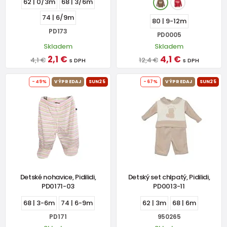
62 | 0/3m
68 | 3/6m
74 | 6/9m
80 | 9-12m
PD173
PD0005
Skladem
Skladem
2,1 €
4,1 €
4,1 €
12,4 €
s DPH
s DPH
-49%
VÝPREDAJ
SUN25
-67%
VÝPREDAJ
SUN25
Detské nohavice, Pidilidi,
Detský set chlpatý, Pidilidi,
PD0171-03
PD0013-11
68 | 3-6m
74 | 6-9m
62 | 3m
68 | 6m
PD171
950265