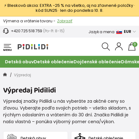
⚡ Blesková akcia: EXTRA −25 % na všetko, aj na zľavnené položky ·
kód SUN25 · len do pondelka 10. 8.
Výmena a vrátenie tovaru -
Zobraziť
Zľava 3,80 EUR na prvý nákup -
Podmienky
+420 725 518 759
(Po-Pi: 8-15)
EUR
Jazyk a mena
0
MENU
Detská obuv
Detské oblečenie
Dojčenské oblečenie
Dámske
Výpredaj
Výpredaj Pidilidi
Výpredaj značky Pidilidi u nás vyberáte za akčné ceny so
zľavou. Vyberajte podľa svojich potrieb – všetko skladom, s
rýchlym odoslaním a vrátením do 30 dní. Značka Pidilidi je
naša vlastná – ponúka výborný pomer cena/výkon.
Detská obuv
Detské oblečenie