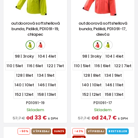
outdoorová softshellová
outdoorová softshellová
bunda, Pidilidi, PD1091-19,
bunda, Pidilidi, PD1091-17,
chlapec
dievča
98 | 3roky
104 | 4let
98 | 3roky
104 | 4let
110 | 5let
116 | 6let
122 | 7let
110 | 5let
116 | 6let
122 | 7let
128 | 8let
134 | 9let
128 | 8let
134 | 9let
140 | 10let
146 | 11let
140 | 10let
146 | 11let
152 | 12let
158 | 13let
152 | 12let
158 | 13let
PD1091-19
PD1091-17
Skladem
Skladem
od 33 €
od 24,7 €
57,7 €
57,7 €
s DPH
s DPH
-50%
VÝPREDAJ
SUN25
-43%
VÝPREDAJ
BESTSELLER