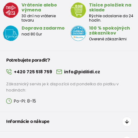
Vrátenie alebo
Tisíce položiek na
výmena
sklade
30 dní na vrátenie
Rýchle odoslanie do 24
tovaru
hodín.
Doprava zadarmo
100 % spokojných
zákazníkov
nad 80 Eur
Overené zákazníkmi
Potrebujete poradiť?
+420 725 518 759
info@pidilidi.cz
Zákaznický servis je k dispozícii od pondelka do piatku v
hodinách:
Po-Pi: 8-15
Informácie o nákupe
Ako nakupovať