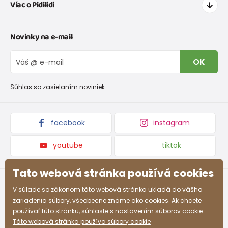
Víac o Pidilidi
Doprava a platba
Tabuľka veľkostí oblečenia
Kontakt
Novinky na e-mail
Tabuľka veľkostí obuvi
O nás
Vrátenie tovaru a reklamacie
Blog
OK
Reklamačný poriadok
Veľkoobchod PiDiLiDi
Nevyzdvihnutá objednávka na dobierku
Kolekcie tovaru
Súhlas so zasielaním noviniek
Podmienky propagácie a zľavové kódy
facebook
instagram
youtube
tiktok
Tato webová stránka používá cookies
V súlade so zákonom táto webová stránka ukladá do vášho
zariadenia súbory, všeobecne známe ako cookies. Ak chcete
používať túto stránku, súhlaste s nastavením súborov cookie.
Táto webová stránka používa súbory cookie