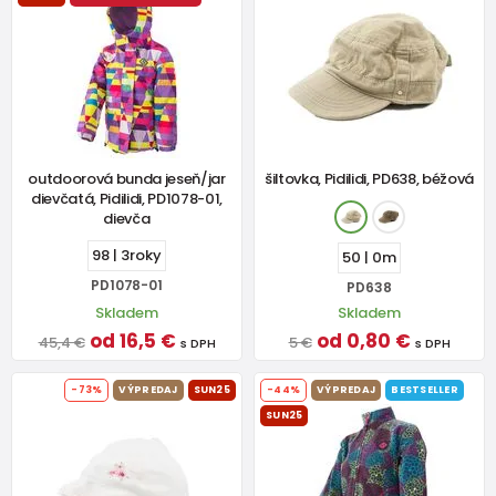
outdoorová bunda jeseň/jar
šiltovka, Pidilidi, PD638, béžová
dievčatá, Pidilidi, PD1078-01,
dievča
98 | 3roky
50 | 0m
PD1078-01
PD638
Skladem
Skladem
od 16,5 €
od 0,80 €
45,4 €
5 €
s DPH
s DPH
-73%
VÝPREDAJ
SUN25
-44%
VÝPREDAJ
BESTSELLER
SUN25