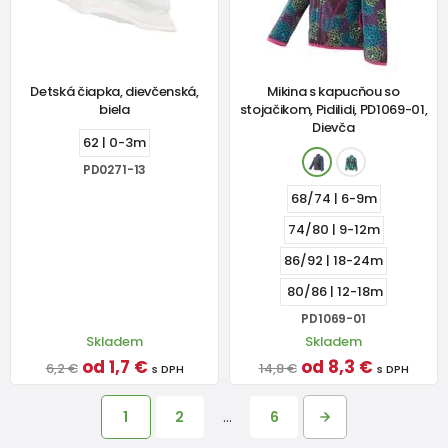
Detská čiapka, dievčenská,
Mikina s kapucňou so
biela
stojačikom, Pidilidi, PD1069-01,
Dievča
62 | 0-3m
PD0271-13
68/74 | 6-9m
74/80 | 9-12m
86/92 | 18-24m
80/86 | 12-18m
PD1069-01
Skladem
Skladem
od 1,7 €
od 8,3 €
6,2 €
14,8 €
s DPH
s DPH
1
2
…
6