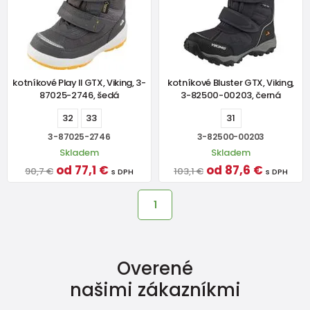
kotníkové Play II GTX, Viking, 3-
kotníkové Bluster GTX, Viking,
87025-2746, šedá
3-82500-00203, černá
32
33
31
3-87025-2746
3-82500-00203
Skladem
Skladem
od 77,1 €
od 87,6 €
90,7 €
103,1 €
s DPH
s DPH
1
Overené
našimi zákazníkmi