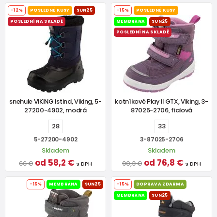
-12%
POSLEDNÉ KUSY
SUN25
-15%
POSLEDNÉ KUSY
POSLEDNÍ NA SKLADĚ
MEMBRÁNA
SUN25
POSLEDNÍ NA SKLADĚ
snehule VIKING Istind, Viking, 5-
kotníkové Play II GTX, Viking, 3-
27200-4902, modrá
87025-2706, fialová
28
33
5-27200-4902
3-87025-2706
Skladem
Skladem
od 58,2 €
od 76,8 €
66 €
90,3 €
s DPH
s DPH
-15%
MEMBRÁNA
SUN25
-15%
DOPRAVA ZDARMA
MEMBRÁNA
SUN25