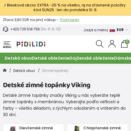
⚡ Blesková akcia: EXTRA −25 % na všetko, aj na zľavnené položky ·
kód SUN25 · len do pondelka 10. 8.
Výmena a vrátenie tovaru -
Zobraziť
Zľava 3,80 EUR na prvý nákup -
Podmienky
+420 725 518 759
(Po-Pi: 8-15)
EUR
Jazyk a mena
0
MENU
Detská obuv
Detské oblečenie
Dojčenské oblečenie
Dámske
Detská obuv
Zimné topánky
Detské zimné topánky Viking
Detské zimné topánky značky Viking u nás vyberáte teplé
zimné topánky s membránou. Vyberajte podľa veľkosti a
farby – všetko skladom, s rýchlym odoslaním a vrátením do
30 dní.
Dievčenské zimné
Chlapčenské zimné