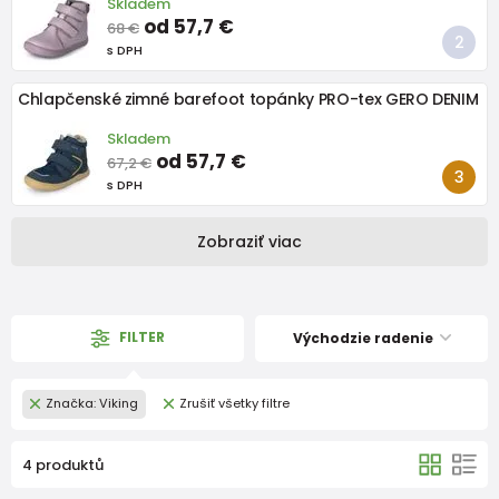
Skladem
od 57,7 €
68 €
s DPH
Chlapčenské zimné barefoot topánky PRO-tex GERO DENIM
Skladem
od 57,7 €
67,2 €
s DPH
Zobraziť viac
FILTER
Východzie radenie
Značka: Viking
Zrušiť všetky filtre
4 produktů