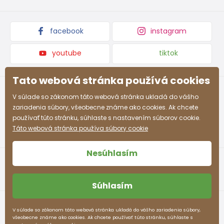
Podmienky propagácie a zľavové kódy
facebook
instagram
youtube
tiktok
Tato webová stránka používá cookies
V súlade so zákonom táto webová stránka ukladá do vášho
zariadenia súbory, všeobecne známe ako cookies. Ak chcete
používať túto stránku, súhlaste s nastavením súborov cookie.
Táto webová stránka používa súbory cookie
Nesúhlasím
Súhlasím
Obchodné podmienky
Ochrana osobných údajov
V súlade so zákonom táto webová stránka ukladá do vášho zariadenia súbory,
všeobecne známe ako cookies. Ak chcete používať túto stránku, súhlaste s
pidilidi.sk © 2026. Webdesign
Litvanyi.sk
.