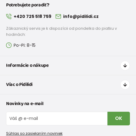
Potrebujete poradiť?
+420 725 518 759
info@pidilidi.cz
Zákaznický servis je k dispozícii od pondelka do piatku v
hodinách:
Po-Pi: 8-15
Informácie o nákupe
Ako nakupovať
Víac o Pidilidi
Doprava a platba
Tabuľka veľkostí oblečenia
Kontakt
Novinky na e-mail
Tabuľka veľkostí obuvi
O nás
Vrátenie tovaru a reklamacie
Blog
OK
Reklamačný poriadok
Veľkoobchod PiDiLiDi
Nevyzdvihnutá objednávka na dobierku
Kolekcie tovaru
Súhlas so zasielaním noviniek