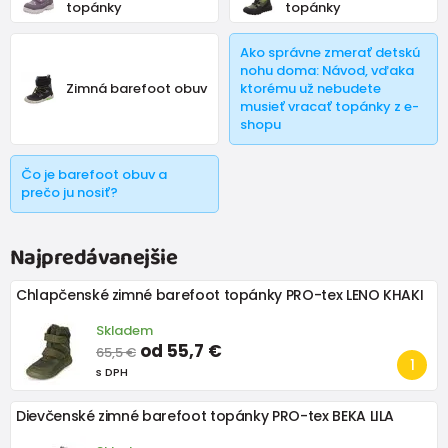
topánky
topánky
Ako správne zmerať detskú
nohu doma: Návod, vďaka
Zimná barefoot obuv
ktorému už nebudete
musieť vracať topánky z e-
shopu
Čo je barefoot obuv a
prečo ju nosiť?
Najpredávanejšie
Chlapčenské zimné barefoot topánky PRO-tex LENO KHAKI
Skladem
od 55,7 €
65,5 €
s DPH
Dievčenské zimné barefoot topánky PRO-tex BEKA LILA