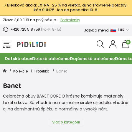
⚡ Blesková akcia: EXTRA −25 % na všetko, aj na zľavnené položky ·
kód SUN25 · len do pondelka 10. 8.
Výmena a vrátenie tovaru -
Zobraziť
Zľava 3,80 EUR na prvý nákup -
Podmienky
+420 725 518 759
(Po-Pi: 8-15)
EUR
Jazyk a mena
0
MENU
Detská obuv
Detské oblečenie
Dojčenské oblečenie
Dámske
Kolekcie
Protetika
Banet
Banet
Celoročná obuv BANET BORDO krásne kombinuje materiály
textil a kožu. Sú vhodné na normálne široké chodidlá, vhodné
aj na dominantnú špičku a normálny a vysoký nárt.
Anatomicky tvarovaná špička zaručuje dostatok priestoru
pre prsty. Podrážka je pružná, gumová, s jemným vzorom.
Viac o kategórii