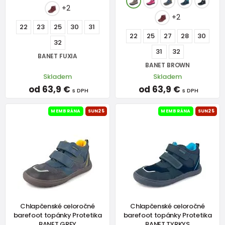
+2
+2
22
23
25
30
31
22
25
27
28
30
32
31
32
BANET FUXIA
BANET BROWN
Skladem
Skladem
od 63,9 €
od 63,9 €
s DPH
s DPH
MEMBRÁNA
SUN25
MEMBRÁNA
SUN25
Chlapčenské celoročné
Chlapčenské celoročné
barefoot topánky Protetika
barefoot topánky Protetika
BANET GREY
BANET TYRKYS