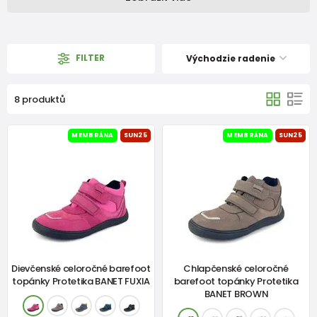
FILTER
Východzie radenie
8 produktů
MEMBRÁNA
SUN25
MEMBRÁNA
SUN25
Dievčenské celoročné barefoot
Chlapčenské celoročné
topánky Protetika BANET FUXIA
barefoot topánky Protetika
BANET BROWN