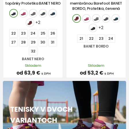
topánky Protetika BANET NERO
membránou Barefoot BANET
BORDO, Protetika, červená
+2
+2
22
23
24
25
26
21
22
23
24
27
28
29
30
31
BANET BORDO
32
BANET NERO
Skladem
Skladem
od 63,9 €
od 53,2 €
s DPH
s DPH
TENISKY V DVOCH
VARIANTOCH