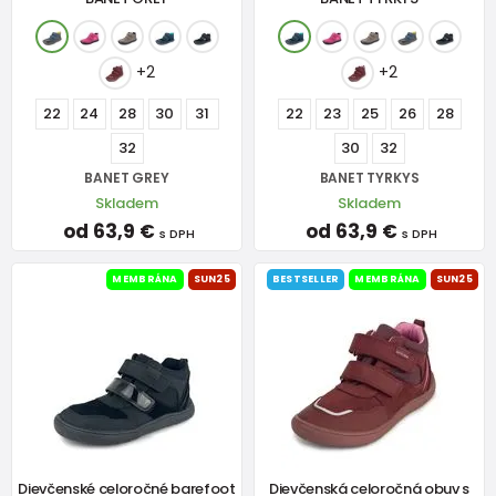
+2
+2
22
24
28
30
31
22
23
25
26
28
32
30
32
BANET GREY
BANET TYRKYS
Skladem
Skladem
od 63,9 €
od 63,9 €
s DPH
s DPH
MEMBRÁNA
SUN25
BESTSELLER
MEMBRÁNA
SUN25
Dievčenské celoročné barefoot
Dievčenská celoročná obuv s