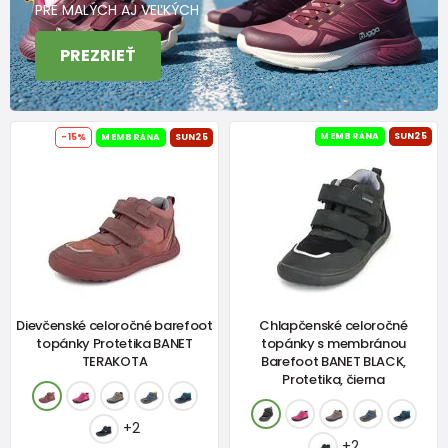
PRE MALÝCH AJ VEĽKÝCH
PREZRIEŤ
MEMBRÁNA
SUN25
-15%
MEMBRÁNA
SUN25
Dievčenské celoročné barefoot
Chlapčenské celoročné
topánky Protetika BANET
topánky s membránou
TERAKOTA
Barefoot BANET BLACK,
Protetika, čierna
+2
+2