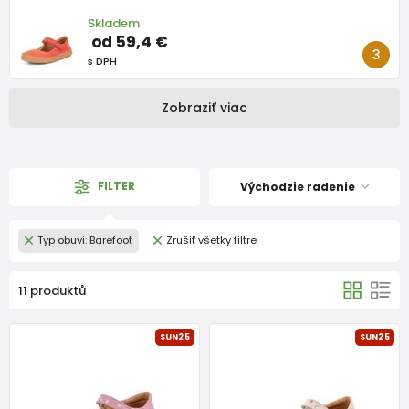
Skladem
od 59,4 €
s DPH
Zobraziť viac
FILTER
Východzie radenie
Typ obuvi: Barefoot
Zrušiť všetky filtre
11 produktů
SUN25
SUN25