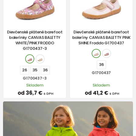
Dievčenské plátené barefoot
Dievčenské plátené barefoot
balerínky CANVAS BALETTY
baleríny CANVAS BALETTY PINK
WHITE/PINK FRODDO
SHINE Froddo G1700437
G1700437-3
36
26
35
36
G1700437
G1700437-3
Skladem
Skladem
od 36,7 €
od 41,2 €
s DPH
s DPH