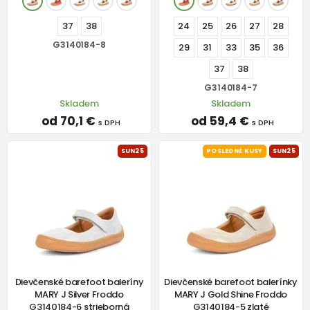
37
38
24
25
26
27
28
G3140184-8
29
31
33
35
36
37
38
G3140184-7
Skladem
Skladem
od 70,1 €
od 59,4 €
s DPH
s DPH
SUN25
POSLEDNÉ KUSY
SUN25
Dievčenské barefoot baleríny
Dievčenské barefoot balerínky
MARY J Silver Froddo
MARY J Gold Shine Froddo
G3140184-6 strieborná
G3140184-5 zlaté