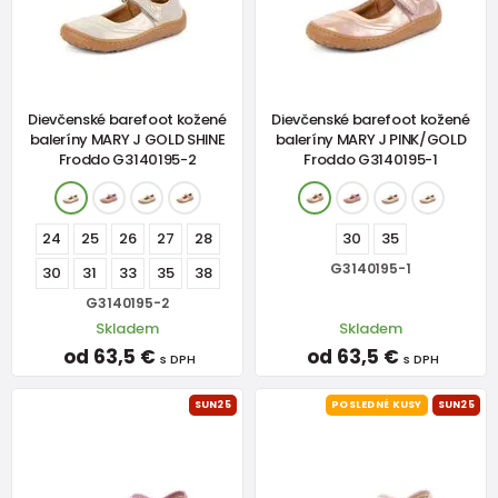
Dievčenské barefoot kožené
Dievčenské barefoot kožené
baleríny MARY J GOLD SHINE
baleríny MARY J PINK/GOLD
Froddo G3140195-2
Froddo G3140195-1
24
25
26
27
28
30
35
G3140195-1
30
31
33
35
38
G3140195-2
Skladem
Skladem
od 63,5 €
od 63,5 €
s DPH
s DPH
SUN25
POSLEDNÉ KUSY
SUN25