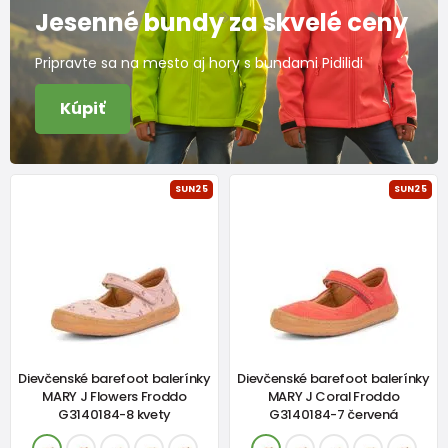
Jesenné bundy za skvelé ceny
Pripravte sa na mesto aj hory s bundami Pidilidi
Kúpiť
SUN25
SUN25
Dievčenské barefoot balerínky
Dievčenské barefoot balerínky
MARY J Flowers Froddo
MARY J Coral Froddo
G3140184-8 kvety
G3140184-7 červená