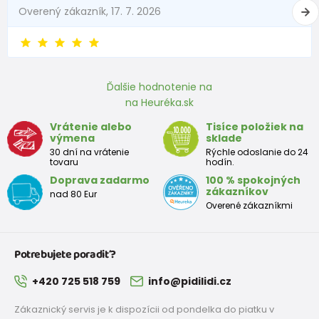
Overený zákazník, 17. 7. 2026
Ďalšie hodnotenie na
na Heuréka.sk
Vrátenie alebo
Tisíce položiek na
výmena
sklade
30 dní na vrátenie
Rýchle odoslanie do 24
tovaru
hodín.
Doprava zadarmo
100 % spokojných
zákazníkov
nad 80 Eur
Overené zákazníkmi
Potrebujete poradiť?
+420 725 518 759
info@pidilidi.cz
Zákaznický servis je k dispozícii od pondelka do piatku v