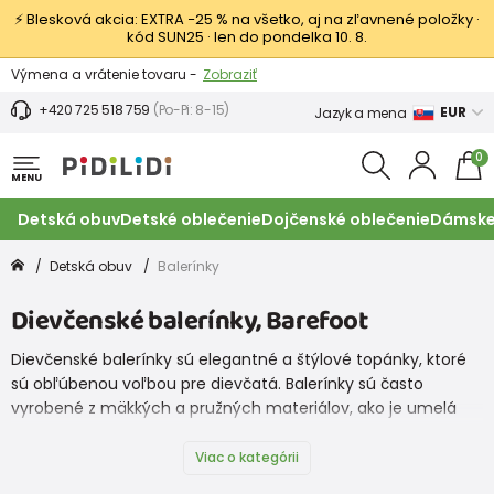
⚡ Blesková akcia: EXTRA −25 % na všetko, aj na zľavnené položky ·
kód SUN25 · len do pondelka 10. 8.
Výmena a vrátenie tovaru -
Zobraziť
Zľava 3,80 EUR na prvý nákup -
Podmienky
+420 725 518 759
(Po-Pi: 8-15)
EUR
Jazyk a mena
0
MENU
Detská obuv
Detské oblečenie
Dojčenské oblečenie
Dámske
Detská obuv
Balerínky
Dievčenské balerínky, Barefoot
Dievčenské balerínky sú elegantné a štýlové topánky, ktoré
sú obľúbenou voľbou pre dievčatá. Balerínky sú často
vyrobené z mäkkých a pružných materiálov, ako je umelá
koža, textil alebo lakovaná koža, a poskytujú nohe pohodlie a
voľnosť pohybu. Sú ideálne na rôzne príležitosti, od
Viac o kategórii
každodenného nosenia až po formálne udalosti, a ľahko sa