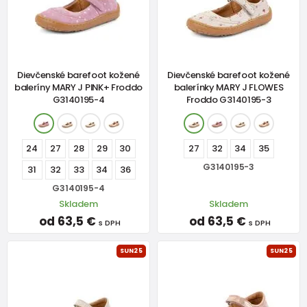
Dievčenské barefoot kožené
Dievčenské barefoot kožené
baleríny MARY J PINK+ Froddo
balerínky MARY J FLOWES
G3140195-4
Froddo G3140195-3
24
27
28
29
30
27
32
34
35
G3140195-3
31
32
33
34
36
G3140195-4
Skladem
Skladem
od 63,5 €
od 63,5 €
s DPH
s DPH
SUN25
SUN25