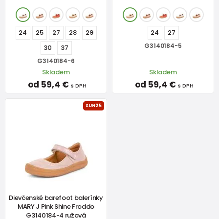
24
25
27
28
29
24
27
G3140184-5
30
37
G3140184-6
Skladem
Skladem
od 59,4 €
od 59,4 €
s DPH
s DPH
SUN25
Dievčenské barefoot balerínky
MARY J Pink Shine Froddo
G3140184-4 ružová