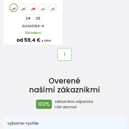
24
25
G3140184-4
Skladem
od 59,4 €
s DPH
1
Overené
našimi zákazníkmi
zákazníkov odporúča
100%
náš obchod
vyborne-rychle