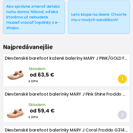
kombinujú s rôznymi typmi oblečenia, od
šiat
a
sukní
až po
Ako správne zmerať detskú
džínsy
a
legíny
.
nohu doma: Návod, vďaka
Leto klope na dvere: Otvorte
ktorému už nebudete
mu v nových sandáloch!
musieť vracať topánky z e-
shopu
Najpredávanejšie
Dievčenské barefoot kožené baleríny MARY J PINK/GOLD Froddo G3140195-1
Skladem
od 63,5 €
s DPH
Dievčenské barefoot balerínky MARY J Pink Shine Froddo G3140184-4 ružová
Skladem
od 59,4 €
s DPH
Dievčenské barefoot balerínky MARY J Coral Froddo G3140184-7 červená