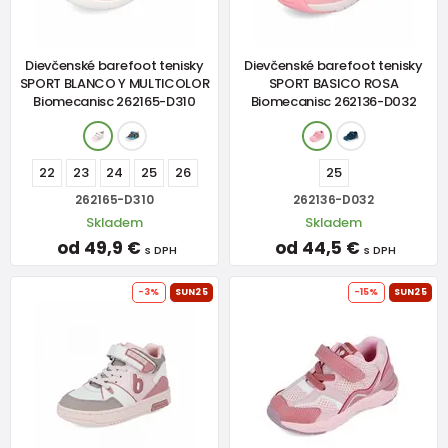
Dievčenské barefoot tenisky
Dievčenské barefoot tenisky
SPORT BLANCO Y MULTICOLOR
SPORT BASICO ROSA
Biomecanisc 262165-D310
Biomecanisc 262136-D032
22
23
24
25
26
25
262165-D310
262136-D032
Skladem
Skladem
od 49,9 €
od 44,5 €
s DPH
s DPH
-3%
SUN25
-15%
SUN25