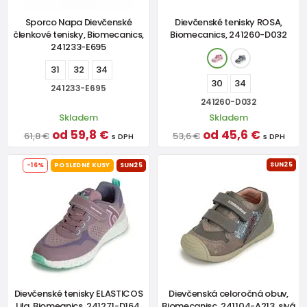
Sporco Napa Dievčenské
Dievčenské tenisky ROSA,
členkové tenisky, Biomecanics,
Biomecanics, 241260-D032
241233-E695
31
32
34
30
34
241233-E695
241260-D032
Skladem
Skladem
od 59,8 €
od 45,6 €
61,8 €
53,6 €
s DPH
s DPH
SUN25
-16%
POSLEDNÉ KUSY
SUN25
Dievčenské tenisky ELASTICOS
Dievčenská celoročná obuv,
Lila, Biomeanics, 241271-D164,
Biomecanisc, 241104-A213, sivá