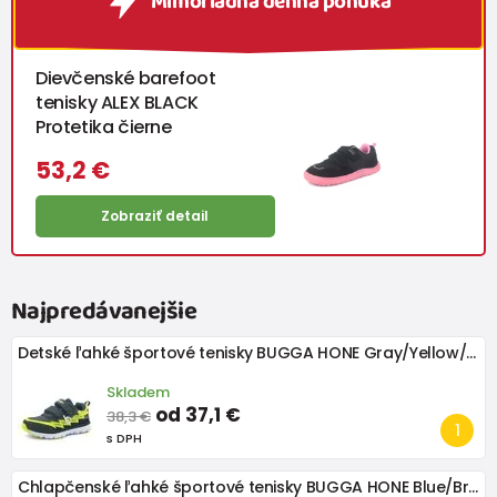
Mimoriadna denná ponuka
Dievčenské barefoot
tenisky ALEX BLACK
Protetika čierne
53,2 €
Zobraziť detail
Najpredávanejšie
Detské ľahké športové tenisky BUGGA HONE Gray/Yellow/Black
Skladem
od 37,1 €
38,3 €
s DPH
Chlapčenské ľahké športové tenisky BUGGA HONE Blue/Brown/Green