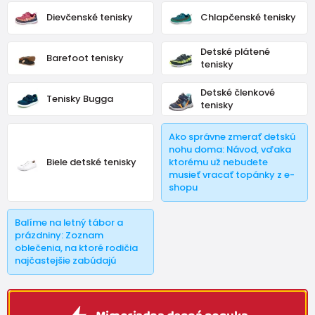
Crave
,
Biomecanics
a
Keen
.
Dievčenské tenisky
Chlapčenské tenisky
Detské plátené
Barefoot tenisky
tenisky
Detské členkové
Tenisky Bugga
tenisky
Ako správne zmerať detskú
nohu doma: Návod, vďaka
Biele detské tenisky
ktorému už nebudete
musieť vracať topánky z e-
shopu
Balíme na letný tábor a
prázdniny: Zoznam
oblečenia, na ktoré rodičia
najčastejšie zabúdajú