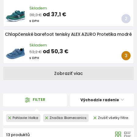
Skladem
od 37,1 €
38,3 €
s DPH
Chlapčenské barefoot tenisky ALEX AZURO Protetika modré
Skladem
od 50,3 €
53,2 €
s DPH
Zobraziť viac
FILTER
Východzie radenie
Pohlavie: Holka
Značka: Biomecanics
Zrušiť všetky filtre
13 produktů