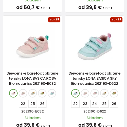
Skladem
Skladem
od 50,7 €
od 39,6 €
s DPH
s DPH
SUN25
SUN25
Dievčenské barefoot plátené
Dievčenské barefoot plátené
tenisky LONA BASICA ROSA
tenisky LONA BASICA SKY
Biomecanisc 262190-E032
Biomecanisc 262190-D622
22
25
26
22
23
24
25
26
262190-E032
262190-D622
Skladem
Skladem
od 39,6 €
od 39,6 €
s DPH
s DPH