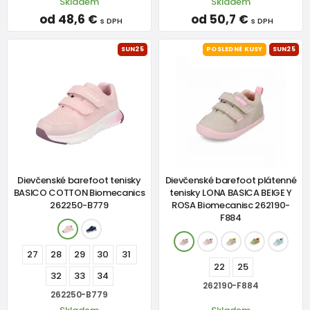
Skladem
Skladem
od 48,6 €
od 50,7 €
s DPH
s DPH
SUN25
POSLEDNÉ KUSY
SUN25
Dievčenské barefoot tenisky
Dievčenské barefoot plátenné
BASICO COTTON Biomecanics
tenisky LONA BASICA BEIGE Y
262250-B779
ROSA Biomecanisc 262190-
F884
27
28
29
30
31
22
25
32
33
34
262190-F884
262250-B779