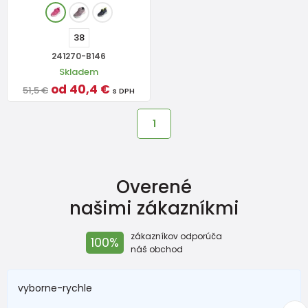
38
241270-B146
Skladem
od 40,4 €
51,5 €
s DPH
1
Overené
našimi zákazníkmi
zákazníkov odporúča
100%
náš obchod
vyborne-rychle