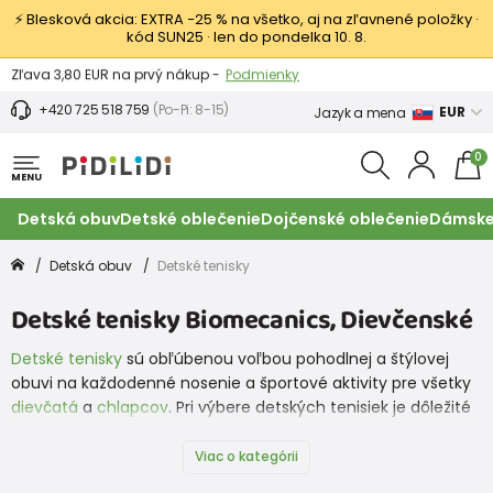
⚡ Blesková akcia: EXTRA −25 % na všetko, aj na zľavnené položky ·
kód SUN25 · len do pondelka 10. 8.
Výmena a vrátenie tovaru -
Zobraziť
Zľava 3,80 EUR na prvý nákup -
Podmienky
+420 725 518 759
(Po-Pi: 8-15)
EUR
Jazyk a mena
0
MENU
Detská obuv
Detské oblečenie
Dojčenské oblečenie
Dámske
Detská obuv
Detské tenisky
Detské tenisky Biomecanics, Dievčenské
Detské tenisky
sú obľúbenou voľbou pohodlnej a štýlovej
obuvi na každodenné nosenie a športové aktivity pre všetky
dievčatá
a
chlapcov
. Pri výbere detských tenisiek je dôležité
zvážiť niekoľko faktorov, ako je pohodlie, správna veľkosť,
odolnosť a podpora chodidla. Vyberať môžete zo značiek,
Viac o kategórii
ako sú
Superfit
,
Protetika
,
Bugga,
Froddo
,
Pegres
,
Groundies
,