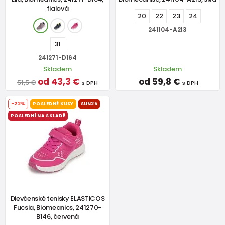
fialová
20
22
23
24
241104-A213
31
241271-D164
Skladem
Skladem
od 43,3 €
od 59,8 €
51,5 €
s DPH
s DPH
-22%
POSLEDNÉ KUSY
SUN25
POSLEDNÍ NA SKLADĚ
Dievčenské tenisky ELASTICOS
Fucsia, Biomeanics, 241270-
B146, červená