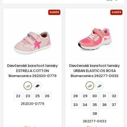
SUN25
SUN25
Dievčenské barefoot tenisky
Dievčenské barefoot tenisky
ESTRELLA COTTON
URBAN ELASTICOS ROSA
Biomecanics 262320-D779
Biomecanics 262277-D032
22
23
25
26
28
29
30
31
32
262320-D779
33
34
35
36
37
38
262277-D032