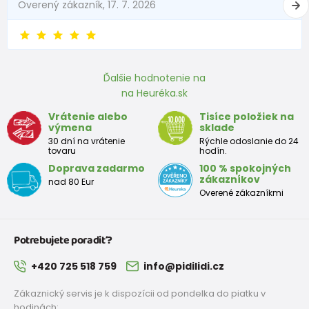
Overený zákazník, 17. 7. 2026
Ďalšie hodnotenie na
na Heuréka.sk
Vrátenie alebo
Tisíce položiek na
výmena
sklade
30 dní na vrátenie
Rýchle odoslanie do 24
tovaru
hodín.
Doprava zadarmo
100 % spokojných
zákazníkov
nad 80 Eur
Overené zákazníkmi
Potrebujete poradiť?
+420 725 518 759
info@pidilidi.cz
Zákaznický servis je k dispozícii od pondelka do piatku v
hodinách: