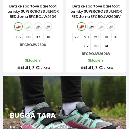
Detské športové barefoot
Detské športové barefoot
tenisky SUPERCROSS JUNIOR
tenisky SUPERCROSS JUNIOR
RED Joma BFCROJW2606
RED Joma BFCROJW2606V
35
36
37
38
27
28
29
30
31
BFCROJW2606
32
33
34
BFCROJW2606V
Skladem
Skladem
od 41,7 €
od 41,7 €
s DPH
s DPH
BUGGA TARA
NA ŠPORTOVISKO AJ NA VÝLET