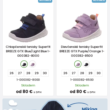
NOVINKA
NOVINKA
Chlapčenské tenisky Superfit
Dievčenské tenisky Superfit
BREEZE GTX Blue/Light Blue 1-
BREEZE GTX Purple/Orange 1-
000382-8000
000382-8500
26
27
28
29
30
26
27
28
29
30
1-000382-8000
1-000382-8500
Skladem
Skladem
od 80 €
od 80 €
s DPH
s DPH