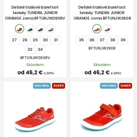
Detské trailové barefoot
Detské trailové barefoot
tenisky TUNDRA JUNIOR
tenisky TUNDRA JUNIOR
ORANGE Joma BFTUNJW2608V
ORANGE Joma BFTUNJW2608
27
28
29
30
31
35
36
37
38
39
BFTUNJW2608
32
34
BFTUNJW2608V
Skladem
Skladem
od 46,2 €
od 46,2 €
s DPH
s DPH
NOVINKA
SUN25
NOVINKA
SUN25