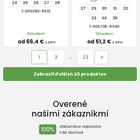
24
25
26
27
28
27
29
30
31
32
1-000380-5510
33
34
35
1-006705-8400
Skladem
Skladem
od 66,4 €
od 51,2 €
s DPH
s DPH
1
2
…
23
Zobraziť ďalších 20 produktov
Overené
našimi zákazníkmi
zákazníkov odporúča
100%
náš obchod