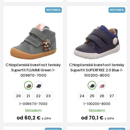
NOVINKA
NOVINKA
Chlapčenské barefoot tenisky
Chlapčenské barefoot tenisky
Superfit FLUMMI Green 1-
Superfit SUPERFREE 2.0 Blue 1-
009670-7000
100200-8000
20
21
22
23
24
25
26
27
1-009670-7000
1-100200-8000
Skladem
Skladem
od 60,2 €
od 70,1 €
s DPH
s DPH