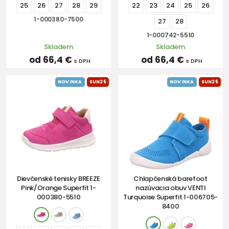
25
26
27
28
29
22
23
24
25
26
1-000380-7500
27
28
1-000742-5510
Skladem
Skladem
od 66,4 €
od 66,4 €
s DPH
s DPH
NOVINKA
SUN25
NOVINKA
SUN25
Dievčenské tenisky BREEZE
Chlapčenská barefoot
Pink/Orange Superfit 1-
nazúvacia obuv VENTI
000380-5510
Turquoise Superfit 1-006705-
8400