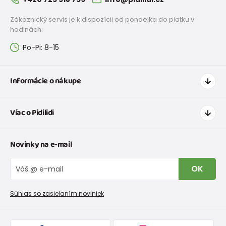
Zákaznický servis je k dispozícii od pondelka do piatku v
hodinách:
Po-Pi: 8-15
Informácie o nákupe
Ako nakupovať
Víac o Pidilidi
Doprava a platba
Tabuľka veľkostí oblečenia
Kontakt
Novinky na e-mail
Tabuľka veľkostí obuvi
O nás
Vrátenie tovaru a reklamacie
Blog
OK
Reklamačný poriadok
Veľkoobchod PiDiLiDi
Nevyzdvihnutá objednávka na dobierku
Kolekcie tovaru
Súhlas so zasielaním noviniek
Podmienky propagácie a zľavové kódy