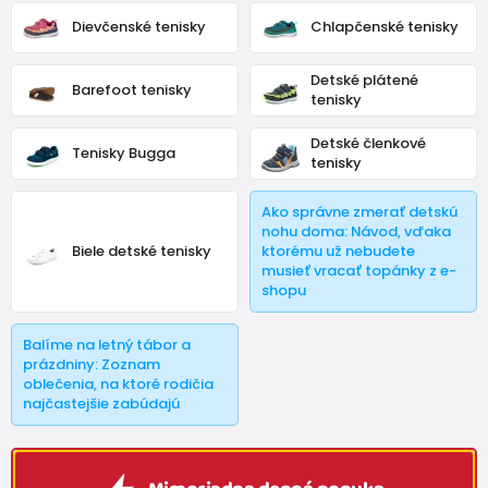
Crave
,
Biomecanics
a
Keen
.
Dievčenské tenisky
Chlapčenské tenisky
Detské plátené
Barefoot tenisky
tenisky
Detské členkové
Tenisky Bugga
tenisky
Ako správne zmerať detskú
nohu doma: Návod, vďaka
Biele detské tenisky
ktorému už nebudete
musieť vracať topánky z e-
shopu
Balíme na letný tábor a
prázdniny: Zoznam
oblečenia, na ktoré rodičia
najčastejšie zabúdajú