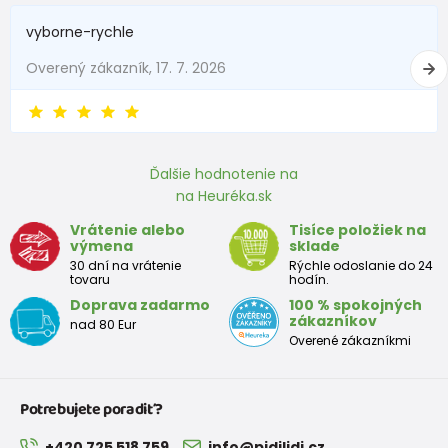
vyborne-rychle
Overený zákazník, 17. 7. 2026
Ďalšie hodnotenie na
na Heuréka.sk
Vrátenie alebo
Tisíce položiek na
výmena
sklade
30 dní na vrátenie
Rýchle odoslanie do 24
tovaru
hodín.
Doprava zadarmo
100 % spokojných
zákazníkov
nad 80 Eur
Overené zákazníkmi
Potrebujete poradiť?
+420 725 518 759
info@pidilidi.cz