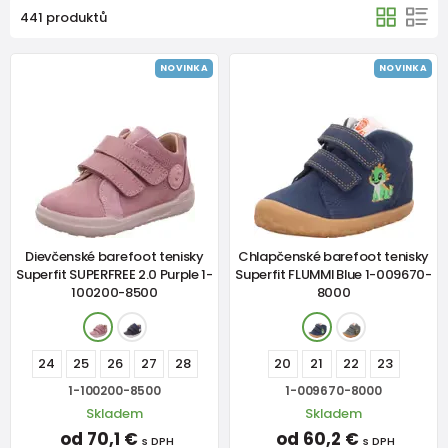
441 produktů
NOVINKA
NOVINKA
Dievčenské barefoot tenisky
Chlapčenské barefoot tenisky
Superfit SUPERFREE 2.0 Purple 1-
Superfit FLUMMI Blue 1-009670-
100200-8500
8000
24
25
26
27
28
20
21
22
23
1-100200-8500
1-009670-8000
Skladem
Skladem
od 70,1 €
od 60,2 €
s DPH
s DPH