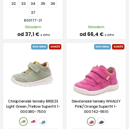
32
33
34
35
36
37
B00177-21
Skladem
Skladem
od 37,1 €
od 66,4 €
s DPH
s DPH
NOVINKA
SUN25
NOVINKA
SUN25
Chlapčenské tenisky BREEZE
Dievčenské tenisky WHALEY
Light Green /Yellow Superfit 1-
Pink/Orange Superfit 1-
000380-7500
000742-5510