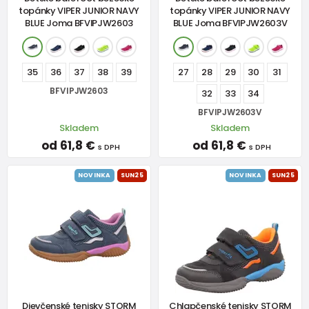
topánky VIPER JUNIOR NAVY
topánky VIPER JUNIOR NAVY
BLUE Joma BFVIPJW2603
BLUE Joma BFVIPJW2603V
35
36
37
38
39
27
28
29
30
31
BFVIPJW2603
32
33
34
BFVIPJW2603V
Skladem
Skladem
od 61,8 €
od 61,8 €
s DPH
s DPH
NOVINKA
SUN25
NOVINKA
SUN25
Dievčenské tenisky STORM
Chlapčenské tenisky STORM