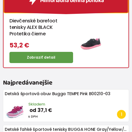
Mimoriadna denná ponuka
Dievčenské barefoot
tenisky ALEX BLACK
Protetika čierne
53,2 €
Zobraziť detail
Najpredávanejšie
Detská športová obuv Bugga TEMPE Pink B00210-03
Skladem
od 37,1 €
s DPH
Detské ľahké športové tenisky BUGGA HONE Gray/Yellow/Black