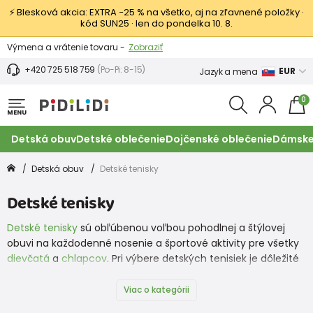
⚡ Blesková akcia: EXTRA −25 % na všetko, aj na zľavnené položky ·
kód SUN25 · len do pondelka 10. 8.
Výmena a vrátenie tovaru -
Zobraziť
Zľava 3,80 EUR na prvý nákup -
Podmienky
+420 725 518 759
(Po-Pi: 8-15)
EUR
Jazyk a mena
0
MENU
Detská obuv
Detské oblečenie
Dojčenské oblečenie
Dámske
Detská obuv
Detské tenisky
Detské tenisky
Detské tenisky
sú obľúbenou voľbou pohodlnej a štýlovej
obuvi na každodenné nosenie a športové aktivity pre všetky
dievčatá
a
chlapcov
. Pri výbere detských tenisiek je dôležité
zvážiť niekoľko faktorov, ako je pohodlie, správna veľkosť,
odolnosť a podpora chodidla. Vyberať môžete zo značiek,
Viac o kategórii
ako sú
Superfit
,
Protetika
,
Bugga,
Froddo
,
Pegres
,
Groundies
,