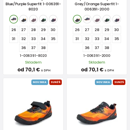
Blue/Purple Superfit 1-006391-
Grey/Orange Superfit 1-
8020
006391-2000
26
27
28
29
30
26
27
28
29
30
31
32
33
34
35
31
32
33
34
35
36
37
38
36
37
38
1-006391-8020
1-006391-2000
Skladem
Skladem
od 70,1 €
od 70,1 €
s DPH
s DPH
NOVINKA
SUN25
NOVINKA
SUN25