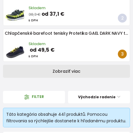
Skladem
od 37,1 €
38,3 €
s DPH
Chlapčenské barefoot tenisky Protetika GAEL DARK NAVY tmavomodré
Skladem
od 49,5 €
s DPH
Zobraziť viac
FILTER
Východzie radenie
Táto kategória obsahuje 441 produktů. Pomocou
filtrovania sa rýchlejšie dostanete k hľadanému produktu.