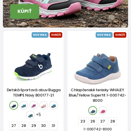
KÚPIŤ
NOVINKA
SUN25
NOVINKA
SUN25
Detská športová obuv Bugga
Chlapčenské tenisky WHALEY
TEMPE Navy B00177-21
Blue/Yellow Superfit 1-000742-
8000
+5
23
26
27
28
27
28
29
30
31
1-000742-8000