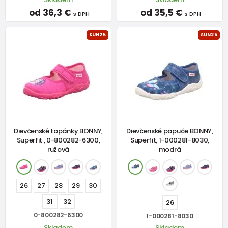
od 36,3 €
od 35,5 €
s DPH
s DPH
SUN25
SUN25
Dievčenské topánky BONNY,
Dievčenské papuče BONNY,
Superfit , 0-800282-6300,
Superfit, 1-000281-8030,
ružová
modrá
26
27
28
29
30
31
32
26
0-800282-6300
1-000281-8030
Skladem
Skladem