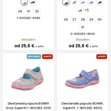
+5
26
31
32
1-800283-8080
26
27
28
29
30
31
0-800283-8800
Skladem
Skladem
od 25,6 €
od 25,6 €
s DPH
s DPH
NOVINKA
SUN25
SUN25
Dievčenské papuče BONNY
Dievčenské papuče BONNY,
Gray Superfit 1-800282-2010
Superfit , 1-800282-8400,