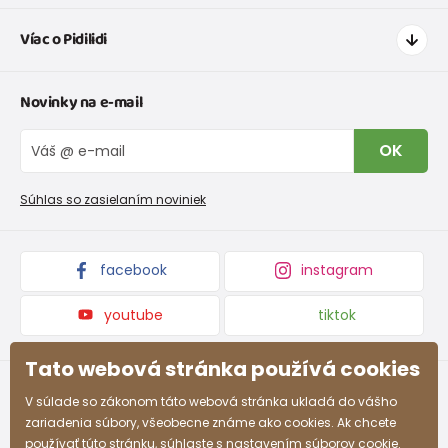
Ako nakupovať
Víac o Pidilidi
Doprava a platba
Tabuľka veľkostí oblečenia
Kontakt
Novinky na e-mail
Tabuľka veľkostí obuvi
O nás
Vrátenie tovaru a reklamacie
Blog
OK
Reklamačný poriadok
Veľkoobchod PiDiLiDi
Nevyzdvihnutá objednávka na dobierku
Kolekcie tovaru
Súhlas so zasielaním noviniek
Podmienky propagácie a zľavové kódy
facebook
instagram
youtube
tiktok
Tato webová stránka používá cookies
V súlade so zákonom táto webová stránka ukladá do vášho
zariadenia súbory, všeobecne známe ako cookies. Ak chcete
používať túto stránku, súhlaste s nastavením súborov cookie.