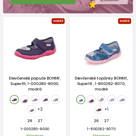
SUN25
SUN25
Dievčenské papuče BONNY,
Dievčenské topánky BONNY,
Superfit, 1-000280-8000,
Superfit , 1-800282-8070,
modrá
modré
+3
+1
26
27
26
27
1-000280-8000
1-800282-8070
Skladem
Skladem