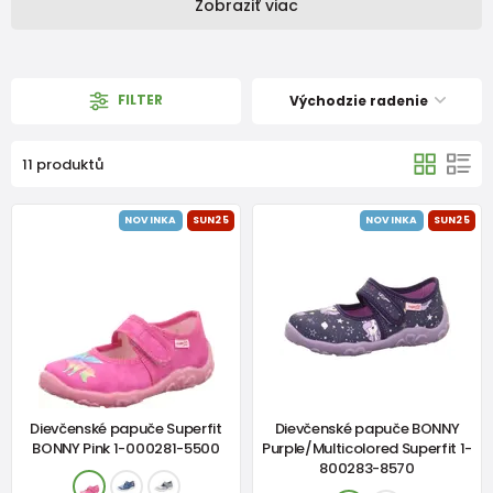
Zobraziť viac
FILTER
Východzie radenie
11 produktů
NOVINKA
SUN25
NOVINKA
SUN25
Dievčenské papuče Superfit
Dievčenské papuče BONNY
BONNY Pink 1-000281-5500
Purple/Multicolored Superfit 1-
800283-8570