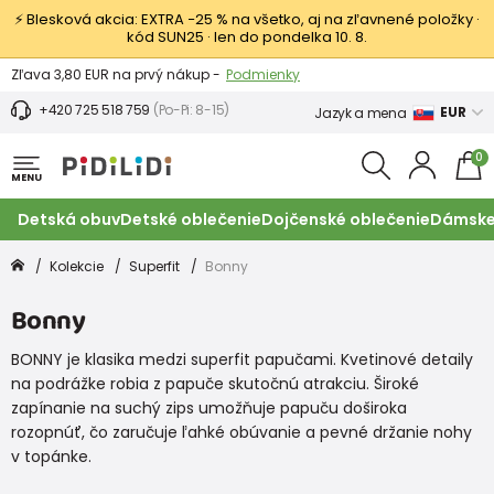
⚡ Blesková akcia: EXTRA −25 % na všetko, aj na zľavnené položky ·
kód SUN25 · len do pondelka 10. 8.
Výmena a vrátenie tovaru -
Zobraziť
Zľava 3,80 EUR na prvý nákup -
Podmienky
+420 725 518 759
(Po-Pi: 8-15)
EUR
Jazyk a mena
0
MENU
Detská obuv
Detské oblečenie
Dojčenské oblečenie
Dámske
Kolekcie
Superfit
Bonny
Bonny
BONNY je klasika medzi superfit papučami. Kvetinové detaily
na podrážke robia z papuče skutočnú atrakciu. Široké
zapínanie na suchý zips umožňuje papuču doširoka
rozopnúť, čo zaručuje ľahké obúvanie a pevné držanie nohy
v topánke.