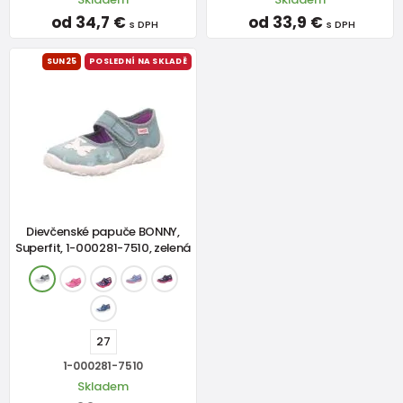
od 34,7 €
od 33,9 €
s DPH
s DPH
SUN25
POSLEDNÍ NA SKLADĚ
Dievčenské papuče BONNY,
Superfit, 1-000281-7510, zelená
27
1-000281-7510
Skladem