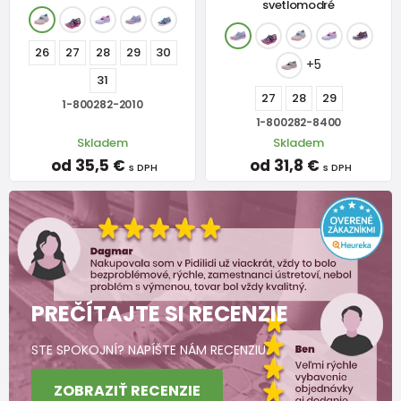
svetlomodré
26
27
28
29
30
+5
31
27
28
29
1-800282-2010
1-800282-8400
Skladem
Skladem
od 35,5 €
od 31,8 €
s DPH
s DPH
PREČÍTAJTE SI RECENZIE
STE SPOKOJNÍ? NAPÍŠTE NÁM RECENZIU.
ZOBRAZIŤ RECENZIE