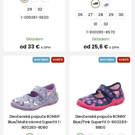
29
32
26
27
28
29
30
1-000281-5500
31
32
1-800283-8570
Skladem
Skladem
od 33 €
od 25,6 €
s DPH
s DPH
NOVINKA
SUN25
NOVINKA
SUN25
Dievčenské papuče BONNY
Dievčenské papuče BONNY
Blue/Multicolored Superfit 1-
Blue/Pink Superfit 0-800283-
800283-8080
8800