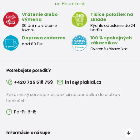
na Heuréka.sk
Vrátenie alebo
Tisíce položiek na
výmena
sklade
30 dní na vrátenie
Rýchle odoslanie do 24
tovaru
hodín.
Doprava zadarmo
100 % spokojných
zákazníkov
nad 80 Eur
Overené zákazníkmi
Potrebujete poradiť?
+420 725 518 759
info@pidilidi.cz
Zákaznický servis je k dispozícii od pondelka do piatku v
hodinách:
Po-Pi: 8-15
Informácie o nákupe