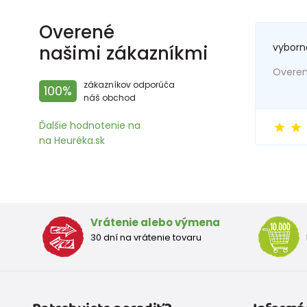
Overené
vyborn
našimi zákazníkmi
Overený
zákazníkov odporúča
100%
náš obchod
Ďalšie hodnotenie na
na Heuréka.sk
Vrátenie alebo výmena
30 dní na vrátenie tovaru