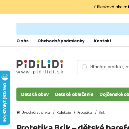
⚡ Blesková akcia:
O nás
Obchodné podmienky
Kontakt
Detská obuv
Detské oblečenie
Dojčenské ob
Úvodná stránka
Kolekcie
Protetika
Brik
Protetika Brik – dětské bare