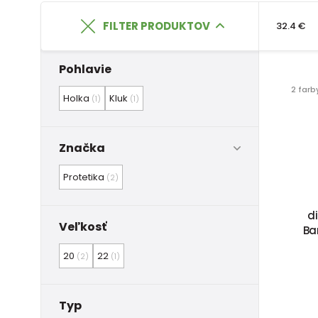
FILTER PRODUKTOV
32.4 €
Pohlavie
2 farb
Holka
Kluk
(1)
(1)
Značka
Protetika
(2)
d
Veľkosť
Bar
20
22
(2)
(1)
Typ