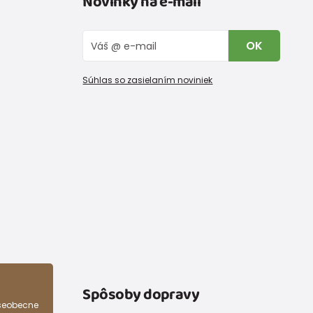
Novinky na e-mail
OK
Súhlas so zasielaním noviniek
Spôsoby dopravy
všeobecne