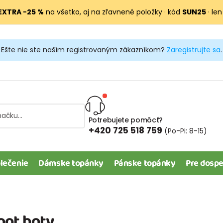
EXTRA −25 %
na všetko, aj na zľavnené položky · kód
SUN25
· len
Ešte nie ste naším registrovaným zákazníkom?
Zaregistrujte sa
.
Potrebujete pomôcť?
+420 725 518 759
(Po-Pi: 8-15)
lečenie
Dámske topánky
Pánske topánky
Pre dospe
foot boty