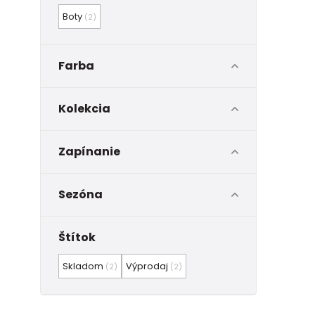
Boty
(2)
Farba
Kolekcia
Zapínanie
Sezóna
Štítok
Skladom
Výprodaj
(2)
(2)