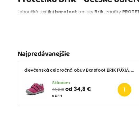
Lehoučké textilní
barefoot
tenisky
Brik,
značky
PROTE
Najpredávanejšie
dievčenská celoročná obuv Barefoot BRIK FUXIA, Protetika, fuxia
Skladem
od 34,8 €
41,2 €
s DPH