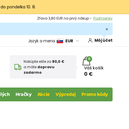
 do pondelka 10. 8.
Výmena a vrátenie tovaru -
Zobraziť
Zľava 3,80 EUR na prvý nákup -
Podmienky
Môj účet
Jazyk a mena
EUR
0
Nakúpte ešte za
80,0 €
a máte
dopravu
Váš košík
zadarmo
0 €
lých
Hračky
Akcie
Výpredaj
Promo kódy