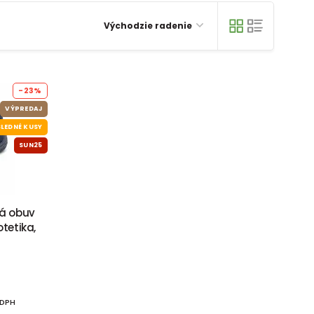
Východzie radenie
-23%
VÝPREDAJ
LEDNÉ KUSY
SUN25
ná obuv
otetika,
 DPH