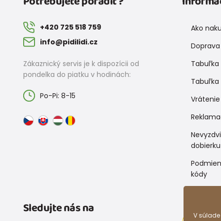
Potrebujete poradiť?
Informá
+420 725 518 759
Ako nak
info@pidilidi.cz
Doprava 
Zákaznický servis je k dispozícii od
Tabuľka 
pondelka do piatku v hodinách:
Tabuľka 
Po-Pi: 8-15
Vrátenie
Reklama
Nevyzdv
dobierku
Podmien
kódy
Sledujte nás na
V súlade