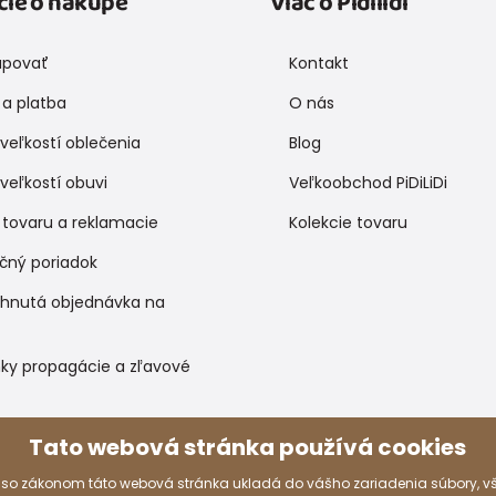
cie o nákupe
Víac o Pidilidi
upovať
Kontakt
a platba
O nás
veľkostí oblečenia
Blog
veľkostí obuvi
Veľkoobchod PiDiLiDi
 tovaru a reklamacie
Kolekcie tovaru
čný poriadok
ihnutá objednávka na
ky propagácie a zľavové
Tato webová stránka používá cookies
Spôsoby platby
 so zákonom táto webová stránka ukladá do vášho zariadenia súbory, 