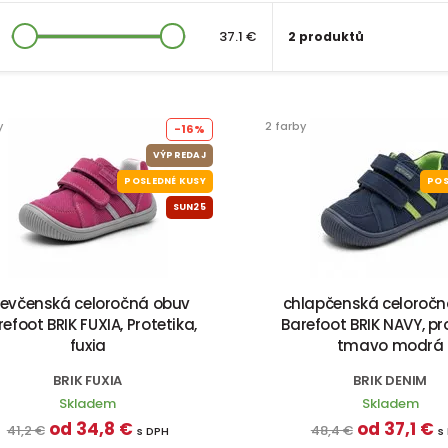
37.1 €
2 produktů
y
2 farby
-16%
VÝPREDAJ
POSLEDNÉ KUSY
POS
SUN25
ievčenská celoročná obuv
chlapčenská celoroč
efoot BRIK FUXIA, Protetika,
Barefoot BRIK NAVY, pr
fuxia
tmavo modrá
BRIK FUXIA
BRIK DENIM
Skladem
Skladem
od 34,8 €
od 37,1 €
41,2 €
48,4 €
s DPH
s