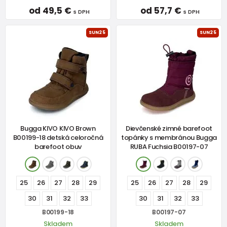
od 49,5 €
od 57,7 €
s DPH
s DPH
SUN25
SUN25
Bugga KIVO KIVO Brown
Dievčenské zimné barefoot
B00199-18 detská celoročná
topánky s membránou Bugga
barefoot obuv
RUBA Fuchsia B00197-07
25
26
27
28
29
25
26
27
28
29
30
31
32
33
30
31
32
33
B00199-18
B00197-07
Skladem
Skladem