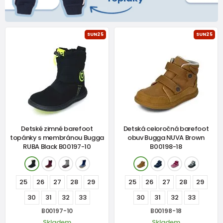
SUN25
SUN25
Detské zimné barefoot
Detská celoročná barefoot
topánky s membránou Bugga
obuv Bugga NUVA Brown
RUBA Black B00197-10
B00198-18
25
26
27
28
29
25
26
27
28
29
30
31
32
33
30
31
32
33
B00197-10
B00198-18
Skladem
Skladem