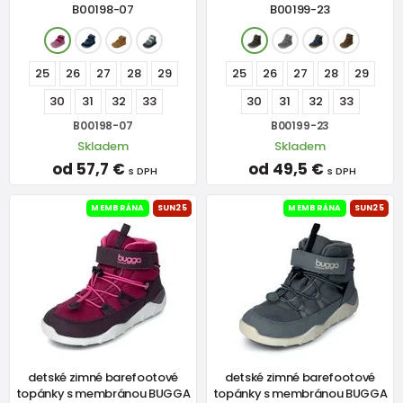
B00198-07
B00199-23
25
26
27
28
29
25
26
27
28
29
30
31
32
33
30
31
32
33
B00198-07
B00199-23
Skladem
Skladem
od 57,7 €
od 49,5 €
s DPH
s DPH
MEMBRÁNA
SUN25
MEMBRÁNA
SUN25
detské zimné barefootové
detské zimné barefootové
topánky s membránou BUGGA
topánky s membránou BUGGA