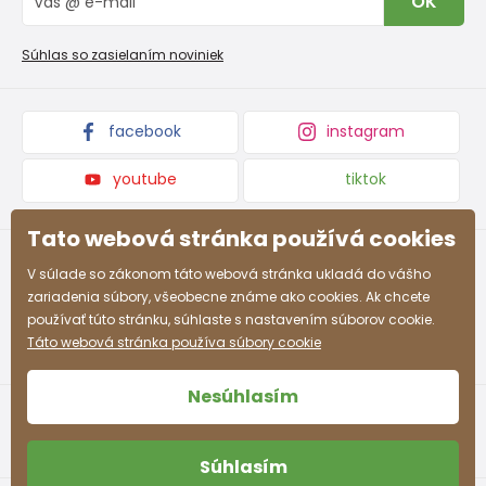
OK
Reklamačný poriadok
Veľkoobchod PiDiLiDi
Nevyzdvihnutá objednávka na dobierku
Kolekcie tovaru
Súhlas so zasielaním noviniek
Podmienky propagácie a zľavové kódy
facebook
instagram
youtube
tiktok
Tato webová stránka používá cookies
V súlade so zákonom táto webová stránka ukladá do vášho
zariadenia súbory, všeobecne známe ako cookies. Ak chcete
používať túto stránku, súhlaste s nastavením súborov cookie.
Táto webová stránka používa súbory cookie
Nesúhlasím
Súhlasím