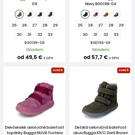
09
Navy B00198-04
25
26
27
28
29
25
26
27
28
29
30
31
32
33
30
31
32
33
B00199-09
B00198-04
Skladem
Skladem
od 49,5 €
od 57,7 €
s DPH
s DPH
SUN25
SUN25
Dievčenské celoročné barefoot
Detská celoročná barefoot
topánky Bugga NUVA Fuchsia
obuv Bugga KIVO Dark Brown