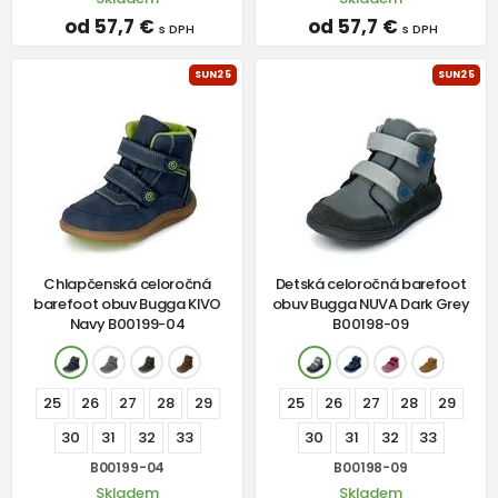
od 57,7 €
od 57,7 €
s DPH
s DPH
SUN25
SUN25
Chlapčenská celoročná
Detská celoročná barefoot
barefoot obuv Bugga KIVO
obuv Bugga NUVA Dark Grey
Navy B00199-04
B00198-09
25
26
27
28
29
25
26
27
28
29
30
31
32
33
30
31
32
33
B00199-04
B00198-09
Skladem
Skladem