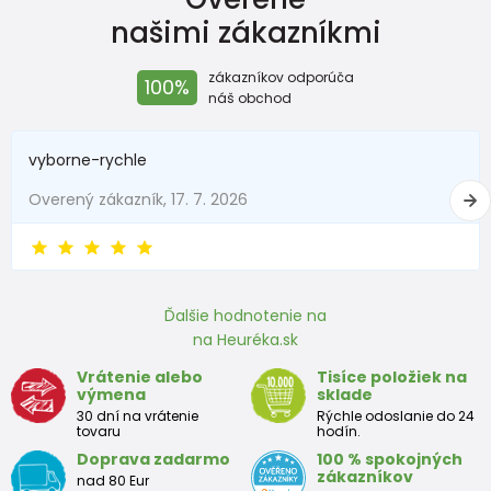
našimi zákazníkmi
zákazníkov odporúča
100%
náš obchod
vyborne-rychle
Overený zákazník, 17. 7. 2026
Ďalšie hodnotenie na
na Heuréka.sk
Vrátenie alebo
Tisíce položiek na
výmena
sklade
30 dní na vrátenie
Rýchle odoslanie do 24
tovaru
hodín.
Doprava zadarmo
100 % spokojných
zákazníkov
nad 80 Eur