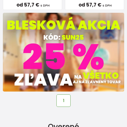
od 57,7 €
od 57,7 €
s DPH
s DPH
1
Overené