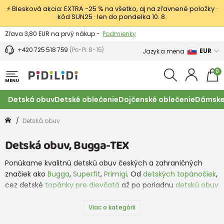
⚡ Blesková akcia: EXTRA −25 % na všetko, aj na zľavnené položky ·
kód SUN25 · len do pondelka 10. 8.
Výmena a vrátenie tovaru -
Zobraziť
Zľava 3,80 EUR na prvý nákup -
Podmienky
+420 725 518 759
(Po-Pi: 8-15)
EUR
Jazyk a mena
0
MENU
Detská obuv
Detské oblečenie
Dojčenské oblečenie
Dámske
Detská obuv
Detská obuv, Bugga-TEX
Ponúkame kvalitnú detskú obuv českých a zahraničných
značiek ako
Bugga
,
Superfit
,
Primigi
. Od
detských topánočiek
,
cez detské
topánky pre dievčatá
až po poriadnu
detskú obuv
pre chlapcov
. To všetko tu máme a teraz aj topánky od
značky
Protetika
. A čo nemáme my, nájdete na našej
Viac o kategórii
partnerskej stránke
www.obuvdetska.cz
, ktorá ponúka detskú