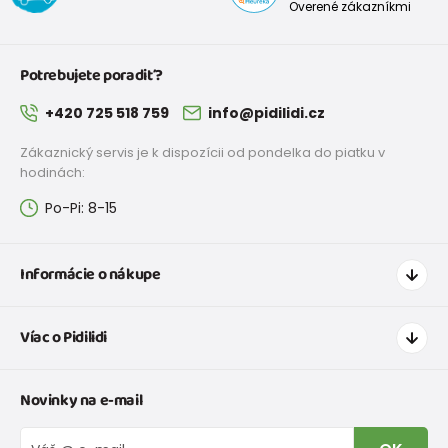
Overené zákazníkmi
Potrebujete poradiť?
+420 725 518 759
info@pidilidi.cz
Zákaznický servis je k dispozícii od pondelka do piatku v
hodinách:
Po-Pi: 8-15
Informácie o nákupe
Ako nakupovať
Víac o Pidilidi
Doprava a platba
Tabuľka veľkostí oblečenia
Kontakt
Novinky na e-mail
Tabuľka veľkostí obuvi
O nás
Vrátenie tovaru a reklamacie
Blog