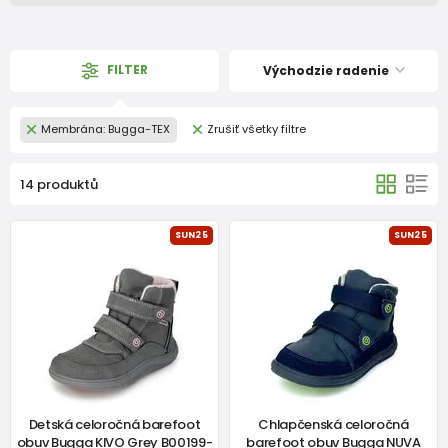
FILTER
Východzie radenie
Membrána: Bugga-TEX
Zrušiť všetky filtre
14 produktů
SUN25
SUN25
Detská celoročná barefoot
Chlapčenská celoročná
obuv Bugga KIVO Grey B00199-
barefoot obuv Bugga NUVA