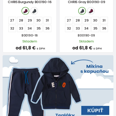
CHRIS Burgundy B00190-16
CHRIS Gray B00190-09
27
28
29
30
31
27
28
29
30
31
32
33
34
35
36
32
33
34
35
36
B00190-16
B00190-09
Skladem
Skladem
od 61,8 €
od 61,8 €
s DPH
s DPH