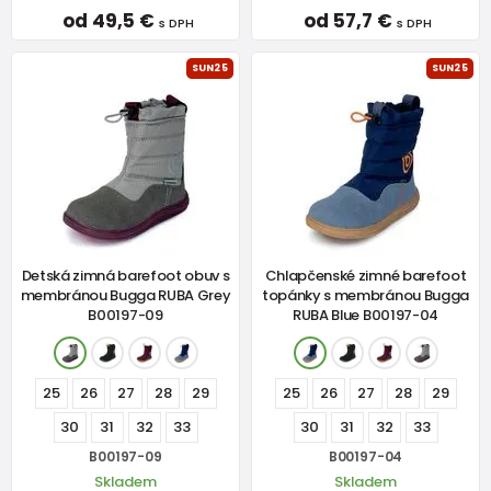
od 49,5 €
od 57,7 €
s DPH
s DPH
SUN25
SUN25
Detská zimná barefoot obuv s
Chlapčenské zimné barefoot
membránou Bugga RUBA Grey
topánky s membránou Bugga
B00197-09
RUBA Blue B00197-04
25
26
27
28
29
25
26
27
28
29
30
31
32
33
30
31
32
33
B00197-09
B00197-04
Skladem
Skladem