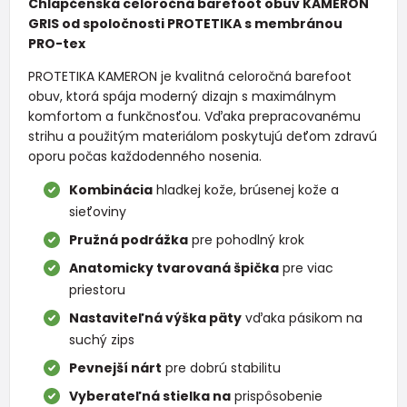
Chlapčenská celoročná barefoot obuv KAMERON
GRIS od spoločnosti PROTETIKA s membránou
PRO-tex
PROTETIKA KAMERON je kvalitná celoročná barefoot
obuv, ktorá spája moderný dizajn s maximálnym
komfortom a funkčnosťou. Vďaka prepracovanému
strihu a použitým materiálom poskytujú deťom zdravú
oporu počas každodenného nosenia.
Kombinácia
hladkej kože, brúsenej kože a
sieťoviny
Pružná podrážka
pre pohodlný krok
Anatomicky tvarovaná špička
pre viac
priestoru
Nastaviteľná výška päty
vďaka pásikom na
suchý zips
Pevnejší nárt
pre dobrú stabilitu
Vyberateľná stielka na
prispôsobenie