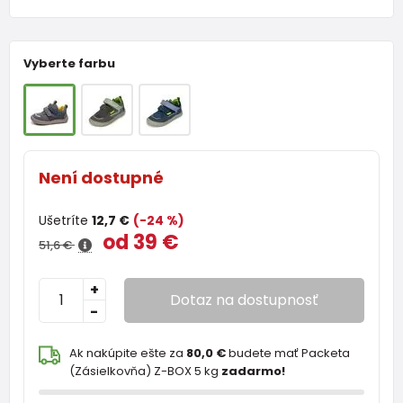
Vyberte farbu
Není dostupné
Ušetríte
12,7 €
(-24 %)
od 39 €
51,6 €
+
Dotaz na dostupnosť
-
Ak nakúpite ešte za
80,0 €
budete mať Packeta
(Zásielkovňa) Z-BOX 5 kg
zadarmo!