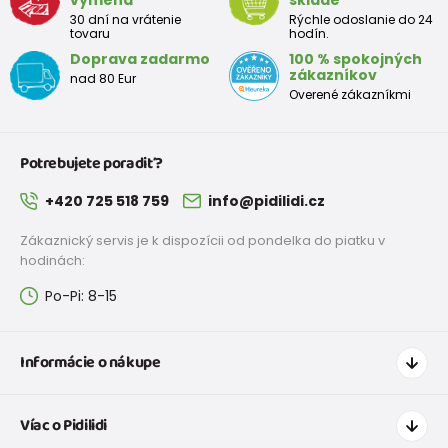
30 dní na vrátenie
Rýchle odoslanie do 24
tovaru
hodín.
Doprava zadarmo
100 % spokojných
zákazníkov
nad 80 Eur
Overené zákazníkmi
Potrebujete poradiť?
+420 725 518 759
info@pidilidi.cz
Zákaznický servis je k dispozícii od pondelka do piatku v
hodinách:
Po-Pi: 8-15
Informácie o nákupe
Ako nakupovať
Víac o Pidilidi
Doprava a platba