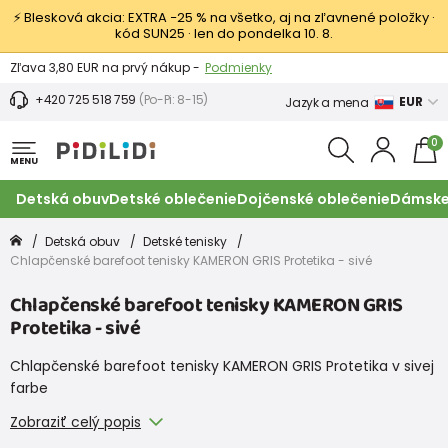
⚡ Blesková akcia: EXTRA −25 % na všetko, aj na zľavnené položky ·
kód SUN25 · len do pondelka 10. 8.
Výmena a vrátenie tovaru -
Zobraziť
Zľava 3,80 EUR na prvý nákup -
Podmienky
+420 725 518 759
(Po-Pi: 8-15)
EUR
Jazyk a mena
0
MENU
Detská obuv
Detské oblečenie
Dojčenské oblečenie
Dámske
Detská obuv
Detské tenisky
Chlapčenské barefoot tenisky KAMERON GRIS Protetika - sivé
Chlapčenské barefoot tenisky KAMERON GRIS
Protetika - sivé
Chlapčenské barefoot tenisky KAMERON GRIS Protetika v sivej
farbe
Zobraziť celý popis