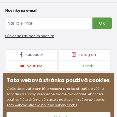
Tabuľka veľkostí oblečenia
Kontakt
Novinky na e-mail
Tabuľka veľkostí obuvi
O nás
Vrátenie tovaru a reklamacie
Blog
OK
Reklamačný poriadok
Veľkoobchod PiDiLiDi
Nevyzdvihnutá objednávka na dobierku
Kolekcie tovaru
Súhlas so zasielaním noviniek
Podmienky propagácie a zľavové kódy
facebook
instagram
youtube
tiktok
Tato webová stránka používá cookies
V súlade so zákonom táto webová stránka ukladá do vášho
zariadenia súbory, všeobecne známe ako cookies. Ak chcete
používať túto stránku, súhlaste s nastavením súborov cookie.
Táto webová stránka používa súbory cookie