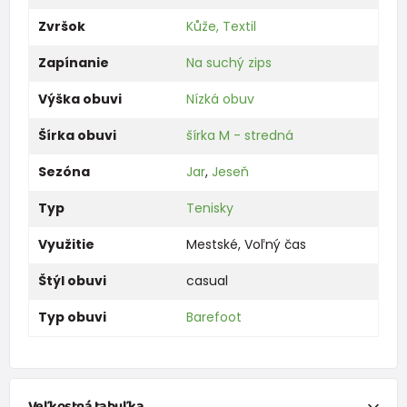
Zvršok
Kůže, Textil
Zapínanie
Na suchý zips
Výška obuvi
Nízká obuv
Šírka obuvi
šírka M - stredná
Sezóna
Jar
,
Jeseň
Typ
Tenisky
Využitie
Mestské
,
Voľný čas
Štýl obuvi
casual
Typ obuvi
Barefoot
Veľkostná tabuľka