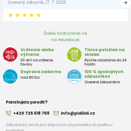
Overený zákazník, 17. 7. 2026
Ďalšie hodnotenie na
na Heuréka.sk
Vrátenie alebo
Tisíce položiek na
výmena
sklade
30 dní na vrátenie
Rýchle odoslanie do 24
tovaru
hodín.
Doprava zadarmo
100 % spokojných
zákazníkov
nad 80 Eur
Overené zákazníkmi
Potrebujete poradiť?
+420 725 518 759
info@pidilidi.cz
Zákaznický servis je k dispozícii od pondelka do piatku v
hodinách: