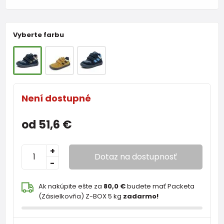
Vyberte farbu
Není dostupné
od 51,6 €
+
Dotaz na dostupnosť
-
Ak nakúpite ešte za
80,0 €
budete mať Packeta
(Zásielkovňa) Z-BOX 5 kg
zadarmo!