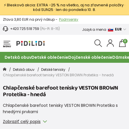
⚡ Blesková akcia: EXTRA −25 % na všetko, aj na zľavnené položky ·
kód SUN25 · len do pondelka 10. 8.
Výmena a vrátenie tovaru -
Zobraziť
Zľava 3,80 EUR na prvý nákup -
Podmienky
+420 725 518 759
(Po-Pi: 8-15)
EUR
Jazyk a mena
0
MENU
Detská obuv
Detské oblečenie
Dojčenské oblečenie
Dámske
Detská obuv
Detské tenisky
Chlapčenské barefoot tenisky VESTON BROWN Protetika - hnedá
Chlapčenské barefoot tenisky VESTON BROWN
Protetika - hnedá
Chlapčenské barefoot tenisky VESTON BROWN Protetika s
hnedými prvkami
Zobraziť celý popis