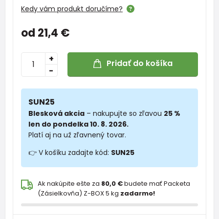
Kedy vám produkt doručíme?
od 21,4 €
+
Pridať do košíka
-
SUN25
Blesková akcia
– nakupujte so zľavou
25 %
len do pondelka 10. 8. 2026.
Platí aj na už zľavnený tovar.
👉 V košíku zadajte kód:
SUN25
Ak nakúpite ešte za
80,0 €
budete mať Packeta
(Zásielkovňa) Z-BOX 5 kg
zadarmo!