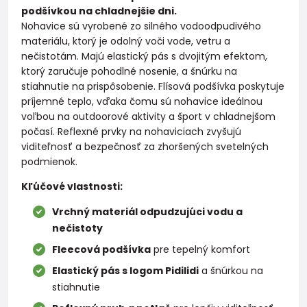
podšívkou na chladnejšie dni.
Nohavice sú vyrobené zo silného vodoodpudivého
materiálu, ktorý je odolný voči vode, vetru a
nečistotám. Majú elastický pás s dvojitým efektom,
ktorý zaručuje pohodlné nosenie, a šnúrku na
stiahnutie na prispôsobenie. Flísová podšívka poskytuje
príjemné teplo, vďaka čomu sú nohavice ideálnou
voľbou na outdoorové aktivity a šport v chladnejšom
počasí. Reflexné prvky na nohaviciach zvyšujú
viditeľnosť a bezpečnosť za zhoršených svetelných
podmienok.
Kľúčové vlastnosti:
Vrchný materiál odpudzujúci vodu a
nečistoty
Fleecová podšívka
pre tepelný komfort
Elastický pás s logom Pidilidi
a šnúrkou na
stiahnutie