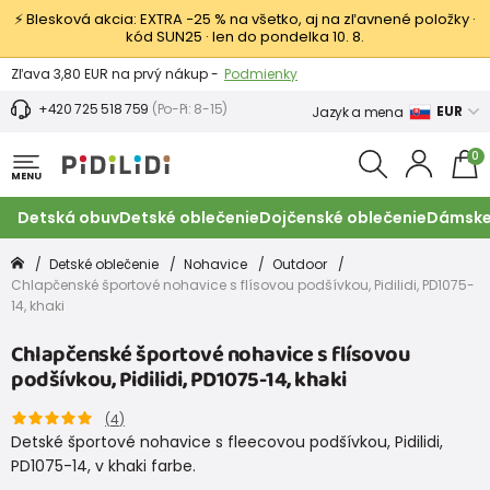
⚡ Blesková akcia: EXTRA −25 % na všetko, aj na zľavnené položky ·
kód SUN25 · len do pondelka 10. 8.
Výmena a vrátenie tovaru -
Zobraziť
Zľava 3,80 EUR na prvý nákup -
Podmienky
+420 725 518 759
(Po-Pi: 8-15)
EUR
Jazyk a mena
0
MENU
Detská obuv
Detské oblečenie
Dojčenské oblečenie
Dámske
Detské oblečenie
Nohavice
Outdoor
Chlapčenské športové nohavice s flísovou podšívkou, Pidilidi, PD1075-
14, khaki
Chlapčenské športové nohavice s flísovou
podšívkou, Pidilidi, PD1075-14, khaki
(
4
)
Detské športové nohavice s fleecovou podšívkou, Pidilidi,
PD1075-14, v khaki farbe.