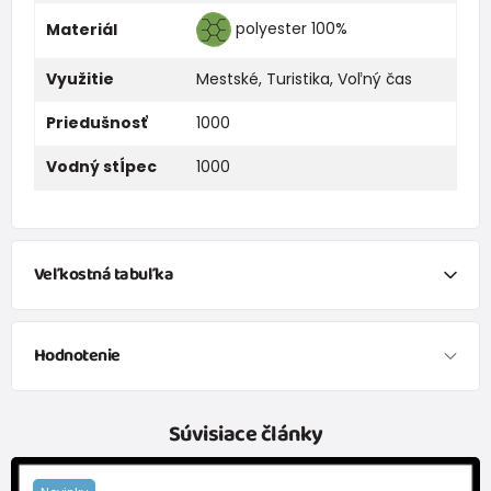
polyester 100%
Materiál
Využitie
Mestské
,
Turistika
,
Voľný čas
Priedušnosť
1000
Vodný stĺpec
1000
Veľkostná tabuľka
Veľkosť
86
92
98
104
110
116
122
128
Hodnotenie
Pás
natiahnutý
34
35
36
37
38
39
40
41
na 1/2
Súvisiace články
Strany 1/2
35
36
37
38
39
40
41
42