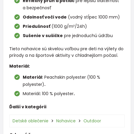
Reflexný pruh a potlač
pre lepšiu viditeľnosť
a bezpečnosť
Odolnosť voči vode
(vodný stĺpec 1000 mm)
Priedušnosť
(1000 g/m²/24h)
Sušenie v sušičke
pre jednoduchú údržbu
Tieto nohavice sú skvelou voľbou pre deti na výlety do
prírody a na športové aktivity v chladnejšom počasí.
Materiál:
Materiál
: Peachskin polyester (100 %
polyester)
.
Materiál
:
100 % polyester
.
Ďalší v kategórii
Detské oblečenie
Nohavice
Outdoor