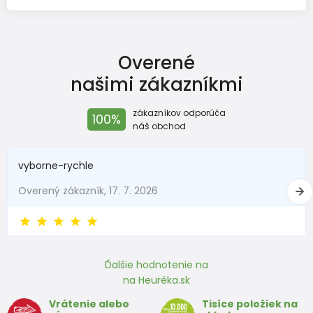
Ak musím napísať nevýhodu ze možno trosku šuštia
Overené
našimi zákazníkmi
zákazníkov odporúča
100%
náš obchod
kristina.petrasova2012
vyborne-rychle
Doporučuje produkt
100%
Overený zákazník, 17. 7. 2026
Odporúčam
Veľmi kvalitné spracovanie, mäkké v páse príjemné, isto
sú teplé
Ďalšie hodnotenie na
na Heuréka.sk
Šuští ten materiál
Vrátenie alebo
Tisíce položiek na