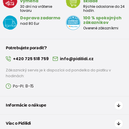
výmena
sklade
30 dní na vrátenie
Rýchle odoslanie do 24
tovaru
hodín.
Doprava zadarmo
100 % spokojných
zákazníkov
nad 80 Eur
Overené zákazníkmi
Iveta Úradníčková
Potrebujete poradiť?
Doporučuje produkt
100%
+420 725 518 759
info@pidilidi.cz
Zákaznický servis je k dispozícii od pondelka do piatku v
Spokojná s tovarom
hodinách:
Po-Pi: 8-15
Informácie o nákupe
Ako nakupovať
Víac o Pidilidi
Doprava a platba