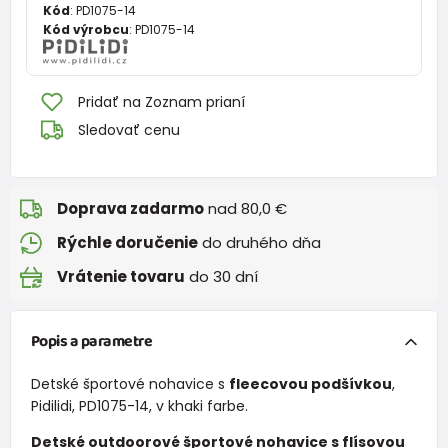
Kód
:
PD1075-14
Kód výrobcu
:
PD1075-14
Pridať na Zoznam prianí
Sledovať cenu
Doprava zadarmo
nad 80,0 €
Rýchle doručenie
do druhého dňa
Vrátenie tovaru
do 30 dní
Popis a parametre
Detské športové nohavice s
fleecovou podšívkou
,
Pidilidi, PD1075-14, v khaki farbe.
Detské outdoorové športové nohavice s flísovou