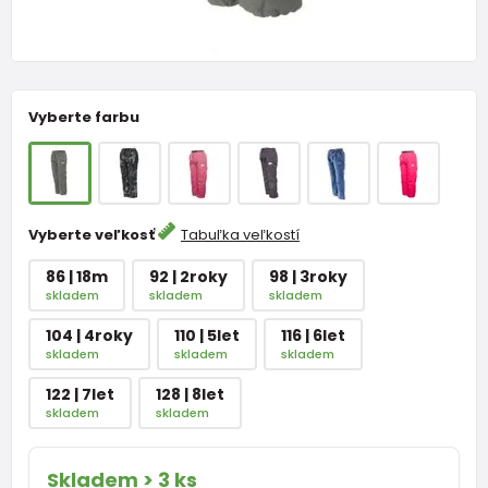
Vyberte farbu
Vyberte veľkosť
Tabuľka veľkostí
86 | 18m
92 | 2roky
98 | 3roky
skladem
skladem
skladem
104 | 4roky
110 | 5let
116 | 6let
skladem
skladem
skladem
122 | 7let
128 | 8let
skladem
skladem
Skladem > 3 ks