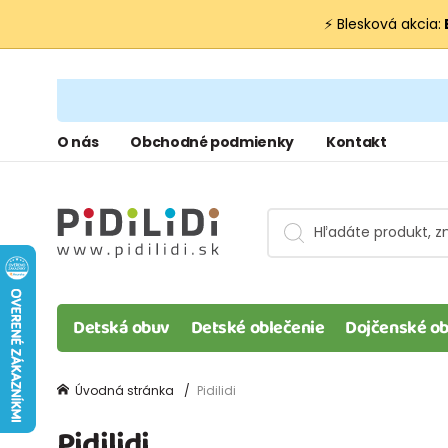
⚡ Blesková akcia:
O nás
Obchodné podmienky
Kontakt
Detská obuv
Detské oblečenie
Dojčenské ob
Úvodná stránka
Pidilidi
Pidilidi