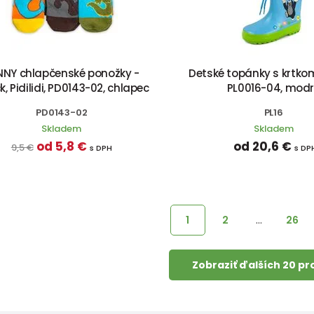
NNY chlapčenské ponožky -
Detské topánky s krtkom, 
, Pidilidi, PD0143-02, chlapec
PL0016-04, mod
PD0143-02
PL16
Skladem
Skladem
od 5,8 €
od 20,6 €
9,5 €
s DPH
s DP
1
2
…
26
Zobraziť ďalších 20 p