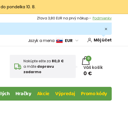
 do pondelka 10. 8.
Výmena a vrátenie tovaru -
Zobraziť
Zľava 3,80 EUR na prvý nákup -
Podmienky
Môj účet
Jazyk a mena
EUR
0
Nakúpte ešte za
80,0 €
a máte
dopravu
Váš košík
zadarmo
0 €
lých
Hračky
Akcie
Výpredaj
Promo kódy