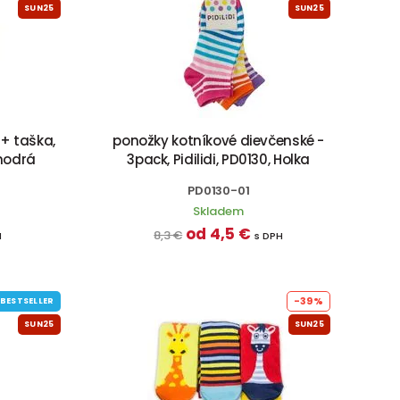
SUN25
SUN25
+ taška,
ponožky kotníkové dievčenské -
 modrá
3pack, Pidilidi, PD0130, Holka
PD0130-01
Skladem
od 4,5 €
8,3 €
H
s DPH
-39%
BESTSELLER
SUN25
SUN25