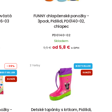
evčatá
FUNNY chlapčenské ponožky -
096-03
3pack, Pidilidi, PD0140-02,
chlapec
PD0140-02
Skladem
od 5,8 €
9,5 €
H
s DPH
2 farby
-39%
BESTSELLER
BESTSELLER
SUN25
SUN25
ožky -
Detské topánky s krtkom, Pidilidi,