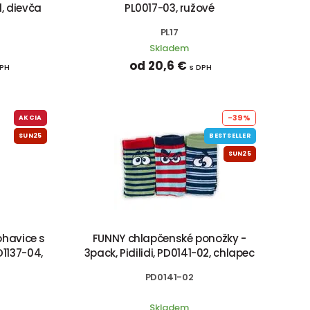
1, dievča
PL0017-03, ružové
PL17
Skladem
od 20,6 €
DPH
s DPH
-39%
AKCIA
SUN25
BESTSELLER
SUN25
havice s
FUNNY chlapčenské ponožky -
D1137-04,
3pack, Pidilidi, PD0141-02, chlapec
PD0141-02
Skladem