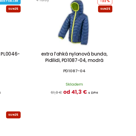
-33%
BESTSELLER
SUN25
SUN25
, PL0046-
extra ľahká nylonová bunda,
Pidilidi, PD1087-04, modrá
PD1087-04
Skladem
od 41,3 €
61,8 €
H
s DPH
SUN25