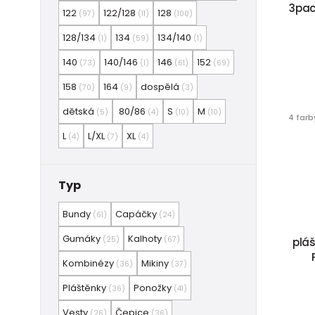
3pack
122
122/128
128
(97)
(11)
(100)
128/134
134
134/140
(1)
(59)
(1)
140
140/146
146
152
(73)
(1)
(61)
(69)
158
164
dospělá
(70)
(9)
(3)
dětská
80/86
S
M
(5)
(4)
(10)
(10)
4 farb
L
L/XL
XL
(4)
(7)
(4)
Typ
Bundy
Capáčky
(61)
(24)
Gumáky
Kalhoty
(25)
(67)
plá
Kombinézy
Mikiny
(36)
(37)
Pláštěnky
Ponožky
(36)
(41)
Vesty
Čepice
(26)
(36)