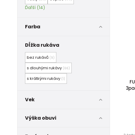
Ďaľší (14)
Farba
Dĺžka rukáva
bez rukávů
(9)
s dlouhými rukávy
(66)
s krátkými rukávy
(1)
FU
3pac
Vek
Výška obuvi
2 farb