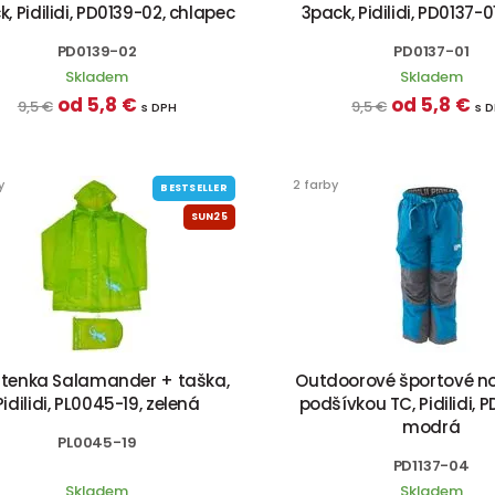
, Pidilidi, PD0139-02, chlapec
3pack, Pidilidi, PD0137-0
PD0139-02
PD0137-01
Skladem
Skladem
od 5,8 €
od 5,8 €
9,5 €
9,5 €
s DPH
s 
y
2 farby
BESTSELLER
SUN25
štenka Salamander + taška,
Outdoorové športové no
Pidilidi, PL0045-19, zelená
podšívkou TC, Pidilidi, P
modrá
PL0045-19
PD1137-04
Skladem
Skladem