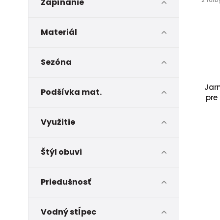
Zapínanie
Materiál
Sezóna
Jar
Podšívka mat.
pre 
Využitie
Štýl obuvi
Priedušnosť
Vodný stĺpec