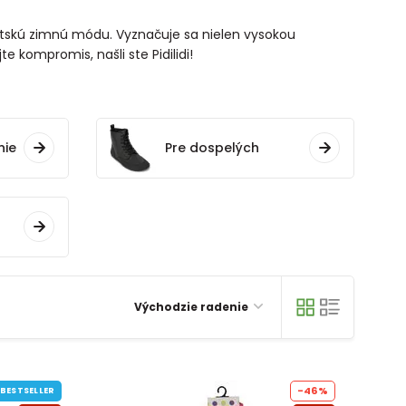
detskú zimnú módu. Vyznačuje sa nielen vysokou
e kompromis, našli ste Pidilidi!
nie
Pre dospelých
Východzie radenie
-46%
BESTSELLER