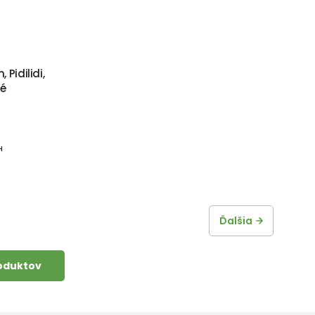
Pidilidi,
ré
H
Ďalšia
roduktov