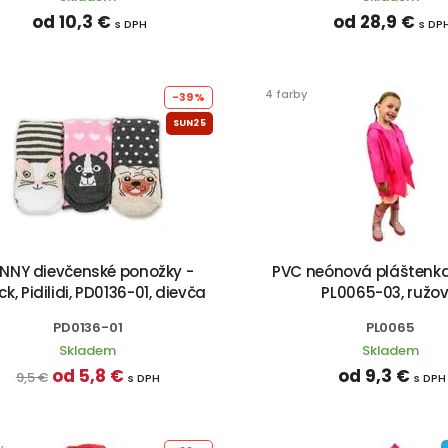
od 10,3 €
od 28,9 €
s DPH
s DP
4 farby
-39%
SUN25
NNY dievčenské ponožky -
PVC neónová pláštenka, 
k, Pidilidi, PD0136-01, dievča
PL0065-03, ružo
PD0136-01
PL0065
Skladem
Skladem
od 5,8 €
od 9,3 €
9,5 €
s DPH
s DPH
y