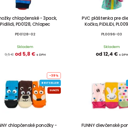
nožky chlapčenské - 3pack,
PVC pláštenka pre di
Pidilidi, PD0128, Chlapec
Kočka, PiDiLiDi, PL0
PD0128-02
PL0096-03
Skladem
Skladem
od 5,8 €
od 12,4 €
9,5 €
s DPH
s DP
-39%
BESTSELLER
SUN25
NNY chlapčenské ponožky -
FUNNY dievčenské pon