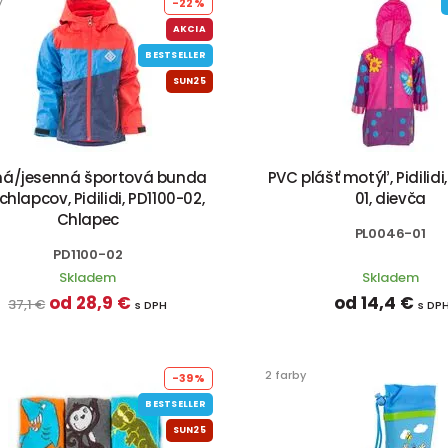
-22%
AKCIA
BESTSELLER
SUN25
ná/jesenná športová bunda
PVC plášť motýľ, Pidilidi
chlapcov, Pidilidi, PD1100-02,
01, dievča
Chlapec
PL0046-01
PD1100-02
Skladem
Skladem
od 28,9 €
od 14,4 €
37,1 €
s DPH
s DP
2 farby
-39%
BESTSELLER
SUN25