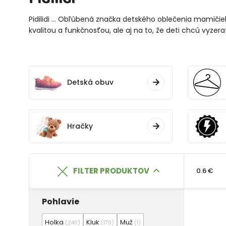
Pidilidi ... Obľúbená značka detského oblečenia mamiči
kvalitou a funkčnosťou, ale aj na to, že deti chcú vyzera
Detská obuv
Hračky
FILTER PRODUKTOV
0.6 €
Pohlavie
Holka
Kluk
Muž
(240)
(170)
(1)