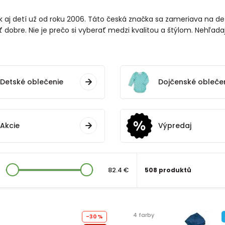
ek aj detí už od roku 2006. Táto česká značka sa zameriava na 
ť dobre. Nie je prečo si vyberať medzi kvalitou a štýlom. Nehľadajt
Detské oblečenie
Dojčenské obleče
Akcie
Výpredaj
82.4 €
508 produktů
4 farby
-30%