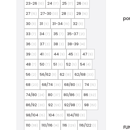
23-26
24
25
26
(10)
(17)
(17)
(16)
27
27-30
28
29
(15)
(13)
(12)
(16)
po
30
31
31-34
32
(11)
(9)
(19)
(11)
33
34
35
35-37
(7)
(7)
(7)
(21)
36
37
38
38-39
(3)
(3)
(3)
(14)
39
41
44
45
47
(3)
(10)
(9)
(8)
(9)
48
50
51
52
54
(7)
(7)
(6)
(5)
(4)
56
56/62
62
62/68
(2)
(11)
(18)
(33)
68
68/74
68/80
74
(23)
(39)
(6)
(15)
74/80
80
80/86
86
(24)
(37)
(11)
(62)
86/92
92
92/98
98
(30)
(59)
(7)
(151)
98/104
104
104/110
(15)
(153)
(8)
110
110/116
116
116/122
(118)
(14)
(129)
(1)
FU