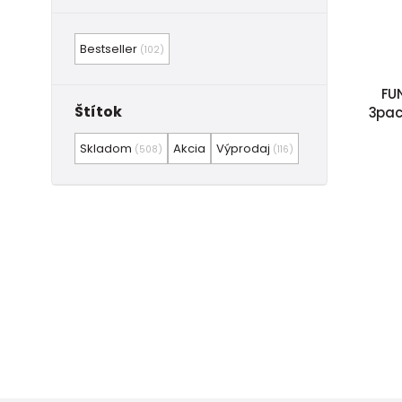
Bestseller
(102)
FU
Štítok
3pack
Skladom
Akcia
Výprodaj
(508)
(116)