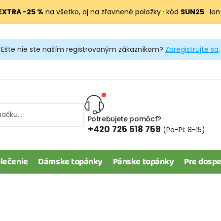
EXTRA −25 %
na všetko, aj na zľavnené položky · kód
SUN25
· len
Ešte nie ste naším registrovaným zákazníkom?
Zaregistrujte sa
.
Potrebujete pomôcť?
+420 725 518 759
(Po-Pi: 8-15)
lečenie
Dámske topánky
Pánske topánky
Pre dospe