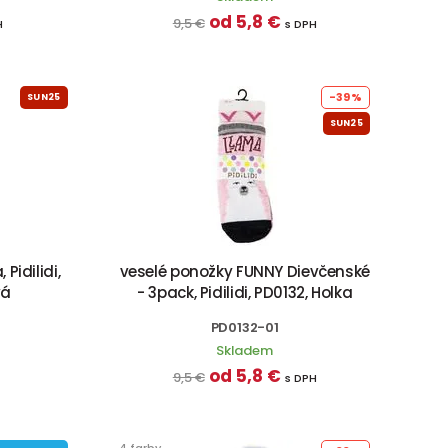
od 5,8 €
9,5 €
H
s DPH
-39%
SUN25
SUN25
Pidilidi,
veselé ponožky FUNNY Dievčenské
vá
- 3pack, Pidilidi, PD0132, Holka
PD0132-01
Skladem
od 5,8 €
9,5 €
s DPH
4 farby