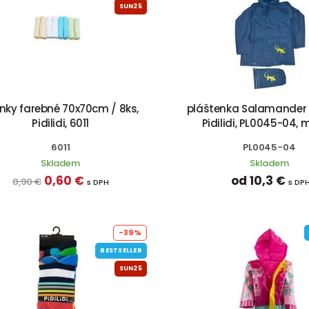
SUN25
enky farebné 70x70cm / 8ks,
pláštenka Salamander 
Pidilidi, 6011
Pidilidi, PL0045-04,
6011
PL0045-04
Skladem
Skladem
0,60 €
od 10,3 €
0,90 €
s DPH
s DP
-39%
BESTSELLER
SUN25