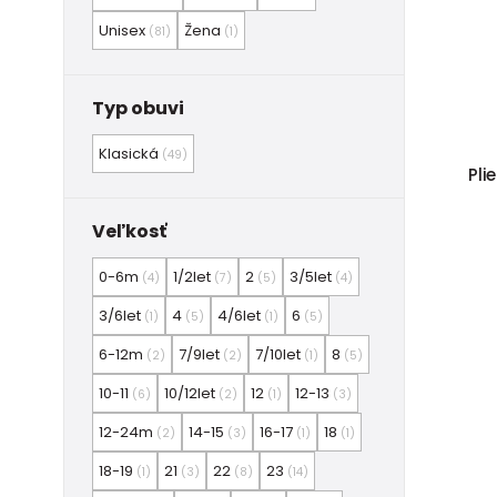
Unisex
Žena
(81)
(1)
Typ obuvi
Klasická
(49)
Pli
Veľkosť
0-6m
1/2let
2
3/5let
(4)
(7)
(5)
(4)
3/6let
4
4/6let
6
(1)
(5)
(1)
(5)
6-12m
7/9let
7/10let
8
(2)
(2)
(1)
(5)
10-11
10/12let
12
12-13
(6)
(2)
(1)
(3)
12-24m
14-15
16-17
18
(2)
(3)
(1)
(1)
18-19
21
22
23
(1)
(3)
(8)
(14)