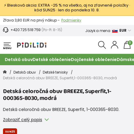
⚡ Blesková akcia: EXTRA −25 % na všetko, aj na zľavnené položky ·
kód SUN25 · len do pondelka 10. 8.
Výmena a vrátenie tovaru -
Zobraziť
Zľava 3,80 EUR na prvý nákup -
Podmienky
+420 725 518 759
(Po-Pi: 8-15)
EUR
Jazyk a mena
0
MENU
Detská obuv
Detské oblečenie
Dojčenské oblečenie
Dámske
Detská obuv
Detské tenisky
Detská celoročná obuv BREEZE, Superfit,1-000365-8030, modrá
Detská celoročná obuv BREEZE, Superfit,1-
000365-8030, modrá
Detská celoročná obuv BREEZE, Superfit, 1-000365-8030.
Zobraziť celý popis
SUN25