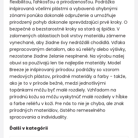
flexibilitou, ľahkosťou a prirodzenosťou. Podrážka
inšpirovaná včelími plástmi a vybavená ohybnými
zónami ponúka dokonalé odpruženie a umožňuje
prirodzený pohyb dokonale sprevádzajúci prvé kroky. O
bezpečné a bezstarostné kroky sa stará aj špička. V
zalomených oblastiach boli vrstvy materiálu zámerne
vynechané, aby žiadne švy nedráždili chodidlá. Vďaka
prepracovaným detailom, ako sú reliéfy alebo výšivky,
nezostane žiadne želanie nesplnené. Na výrobu našej
obuvi sa používajú len tie najlepšie materiály. Model
Breeze je inšpirovaný prírodou: podrážky so vzorom
medových plástov, prírodné materiály a farby - takže,
ako je to v prírode bežné, medzi jednotlivými
topánkami môžu byť malé rozdiely. Vzhľadom na
prírodnú kožu sa môžu vyskytnúť malé rozdiely v hĺbke
a farbe reliéfu v koži. Pre nás to nie je chyba, ale znak
prírodných materiálov, čistého remeselného
spracovania a individuality.
Ďalší v kategórii