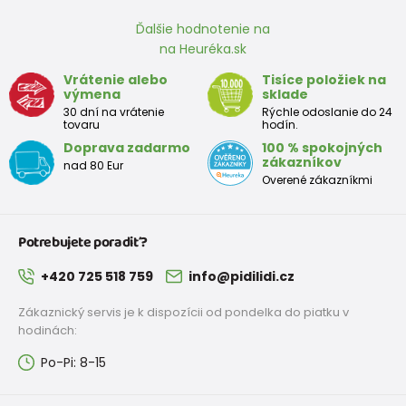
tak dôležitým faktorom správne a vhodné veľkosti.
Ďalšie hodnotenie na
na Heuréka.sk
Vrátenie alebo
Tisíce položiek na
Veľkostná tabuľka:
výmena
sklade
30 dní na vrátenie
Rýchle odoslanie do 24
Topánky pre prvé krôčiky
tovaru
hodín.
Doprava zadarmo
100 % spokojných
Veľkosť
zákazníkov
nad 80 Eur
18
19
20
21
22
23
24
25
EU
Overené zákazníkmi
Rozmer
120
126
133
139
145
151
157
163
v mm
Potrebujete poradiť?
+420 725 518 759
info@pidilidi.cz
Topánky pre predškoláka
Zákaznický servis je k dispozícii od pondelka do piatku v
hodinách:
Veľkosť
26
27
28
29
30
31
32
33
EU
Po-Pi: 8-15
Rozmer
170
176
183
189
195
201
207
213
2