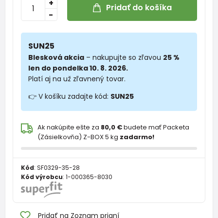
+
Pridať do košíka
-
SUN25
Blesková akcia
– nakupujte so zľavou
25 %
len do pondelka 10. 8. 2026.
Platí aj na už zľavnený tovar.
👉 V košíku zadajte kód:
SUN25
Ak nakúpite ešte za
80,0 €
budete mať Packeta
(Zásielkovňa) Z-BOX 5 kg
zadarmo!
Kód
:
SF0329-35-28
Kód výrobcu
:
1-000365-8030
Pridať na Zoznam prianí