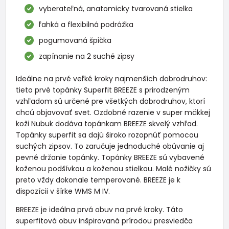
vyberateľná, anatomicky tvarovaná stielka
ľahká a flexibilná podrážka
pogumovaná špička
zapínanie na 2 suché zipsy
Ideálne na prvé veľké kroky najmenších dobrodruhov:
tieto prvé topánky Superfit BREEZE s prirodzeným
vzhľadom sú určené pre všetkých dobrodruhov, ktorí
chcú objavovať svet. Ozdobné razenie v super mäkkej
koži Nubuk dodáva topánkam BREEZE skvelý vzhľad.
Topánky superfit sa dajú široko rozopnúť pomocou
suchých zipsov. To zaručuje jednoduché obúvanie aj
pevné držanie topánky. Topánky BREEZE sú vybavené
koženou podšívkou a koženou stielkou. Malé nožičky sú
preto vždy dokonale temperované. BREEZE je k
dispozícii v šírke WMS M IV.
BREEZE je ideálna prvá obuv na prvé kroky. Táto
superfitová obuv inšpirovaná prírodou presviedča