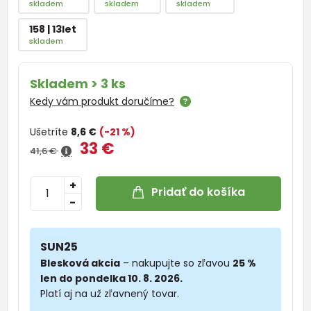
skladem
skladem
skladem
158 | 13let
skladem
Skladem > 3 ks
Kedy vám produkt doručíme?
Ušetríte
8,6 €
(-21 %)
33 €
41,6 €
+
Pridať do košíka
-
SUN25
Blesková akcia
– nakupujte so zľavou
25 %
len do pondelka 10. 8. 2026.
Platí aj na už zľavnený tovar.