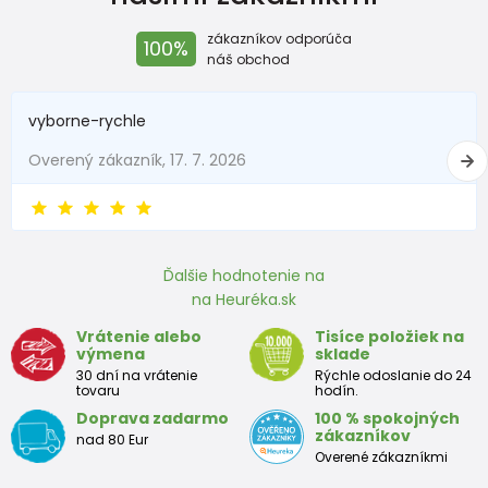
164
13-14 rokov
159 - 164
zákazníkov odporúča
100%
náš obchod
vyborne-rychle
Overený zákazník, 17. 7. 2026
Ďalšie hodnotenie na
na Heuréka.sk
Vrátenie alebo
Tisíce položiek na
výmena
sklade
30 dní na vrátenie
Rýchle odoslanie do 24
tovaru
hodín.
Doprava zadarmo
100 % spokojných
zákazníkov
nad 80 Eur
Overené zákazníkmi