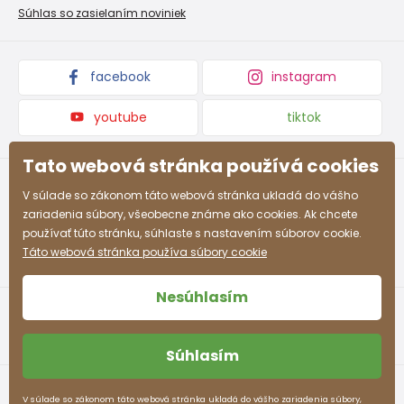
Nevyzdvihnutá objednávka na dobierku
Kolekcie tovaru
Súhlas so zasielaním noviniek
Podmienky propagácie a zľavové kódy
facebook
instagram
youtube
tiktok
Tato webová stránka používá cookies
V súlade so zákonom táto webová stránka ukladá do vášho
zariadenia súbory, všeobecne známe ako cookies. Ak chcete
používať túto stránku, súhlaste s nastavením súborov cookie.
Táto webová stránka používa súbory cookie
Nesúhlasím
Súhlasím
Obchodné podmienky
Ochrana osobných údajov
V súlade so zákonom táto webová stránka ukladá do vášho zariadenia súbory,