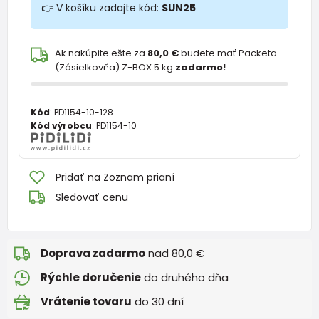
👉 V košíku zadajte kód:
SUN25
Ak nakúpite ešte za
80,0 €
budete mať Packeta
(Zásielkovňa) Z-BOX 5 kg
zadarmo!
Kód
:
PD1154-10-128
Kód výrobcu
:
PD1154-10
Pridať na Zoznam prianí
Sledovať cenu
Doprava zadarmo
nad 80,0 €
Rýchle doručenie
do druhého dňa
Vrátenie tovaru
do 30 dní