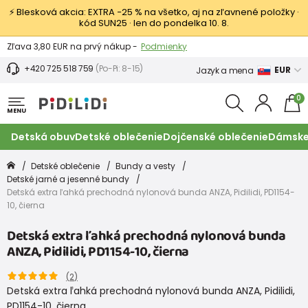
⚡ Blesková akcia: EXTRA −25 % na všetko, aj na zľavnené položky ·
kód SUN25 · len do pondelka 10. 8.
Výmena a vrátenie tovaru -
Zobraziť
Zľava 3,80 EUR na prvý nákup -
Podmienky
+420 725 518 759
(Po-Pi: 8-15)
EUR
Jazyk a mena
0
MENU
Detská obuv
Detské oblečenie
Dojčenské oblečenie
Dámske
Detské oblečenie
Bundy a vesty
Detské jarné a jesenné bundy
Detská extra ľahká prechodná nylonová bunda ANZA, Pidilidi, PD1154-
10, čierna
Detská extra ľahká prechodná nylonová bunda
ANZA, Pidilidi, PD1154-10, čierna
(
2
)
Detská extra ľahká prechodná nylonová bunda ANZA, Pidilidi,
PD1154-10, čierna