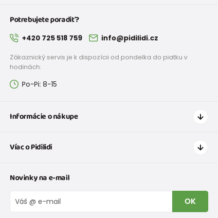
Potrebujete poradiť?
+420 725 518 759
info@pidilidi.cz
Zákaznický servis je k dispozícii od pondelka do piatku v
hodinách:
Po-Pi: 8-15
Informácie o nákupe
Ako nakupovať
Víac o Pidilidi
Doprava a platba
Tabuľka veľkostí oblečenia
Kontakt
Novinky na e-mail
Tabuľka veľkostí obuvi
O nás
Vrátenie tovaru a reklamacie
Blog
OK
Reklamačný poriadok
Veľkoobchod PiDiLiDi