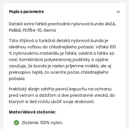
Popis a parametre
Detská extra ľahká prechodná nylonová bunda ANZA,
Pidilidi, PD1154-10, čierna
Táto štýlová a funkčná detská nylonová bunda je
ideálnou voľbou do chladnejšieho počasia. Vďaka 100
% nylonovému materiálu je ľahká, odolná a ľahko sa
nosí. Kombinácia polyesterovej podšívky a výplne
zaručuje, že bunda je nielen príjemne mäkká, ale aj
prekvapivo teplá, čo oceníte počas chladnejšieho
počasia.
Praktický dizajn zahŕňa pevnú kapucňu na ochranu
pred vetrom a dažďom a dve priestranné vrecká, do
ktorých si deti môžu uložiť svoje drobnosti.
Materiálové zloženie:
Zloženie: 100% nylon
.