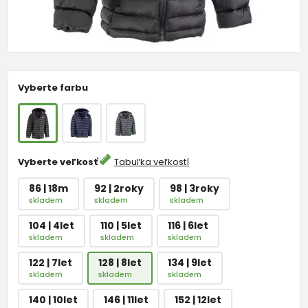
Vyberte farbu
Vyberte veľkosť
Tabuľka veľkostí
86 | 18m
92 | 2roky
98 | 3roky
skladem
skladem
skladem
104 | 4let
110 | 5let
116 | 6let
skladem
skladem
skladem
122 | 7let
128 | 8let
134 | 9let
skladem
skladem
skladem
140 | 10let
146 | 11let
152 | 12let