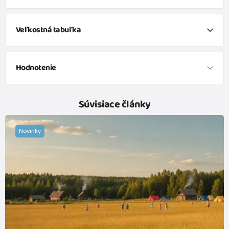
Veľkostná tabuľka
Veľkosť
Vek
Výška (cm)
Hodnotenie
50
0-1 mesiace
do 50
56
1-2 mesiace
51 - 56
Súvisiace články
62
2-3 mesiace
57 - 62
Novinky
Marie
68
4-6 mesiace
63 - 68
Doporučuje produkt
100%
74
6-9 mesiace
69 - 74
80
9-12 mesiace
75 - 80
- objednala som pre vnuka, on aj jeho maminka sú
spokojní
86
12-18 mesiace
81 - 86
92
18-24 mesiace
87 - 92