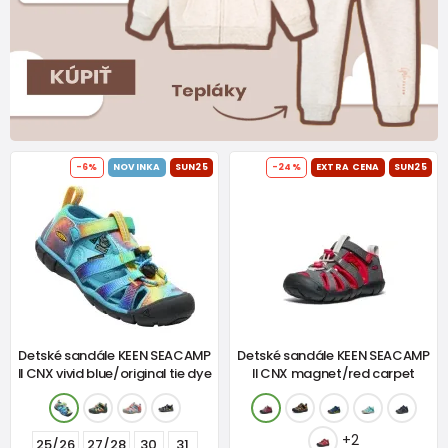
-6%
NOVINKA
SUN25
-24%
EXTRA CENA
SUN25
Detské sandále KEEN SEACAMP
Detské sandále KEEN SEACAMP
II CNX vivid blue/original tie dye
II CNX magnet/red carpet
+2
25/26
27/28
30
31