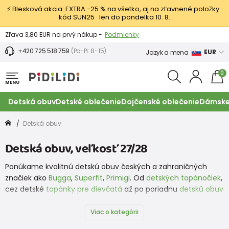
⚡ Blesková akcia: EXTRA −25 % na všetko, aj na zľavnené položky ·
kód SUN25 · len do pondelka 10. 8.
Výmena a vrátenie tovaru -
Zobraziť
Zľava 3,80 EUR na prvý nákup -
Podmienky
+420 725 518 759
(Po-Pi: 8-15)
EUR
Jazyk a mena
0
MENU
Detská obuv
Detské oblečenie
Dojčenské oblečenie
Dámske
Detská obuv
Detská obuv, veľkosť 27/28
Ponúkame kvalitnú detskú obuv českých a zahraničných
značiek ako
Bugga
,
Superfit
,
Primigi
. Od
detských topánočiek
,
cez detské
topánky pre dievčatá
až po poriadnu
detskú obuv
pre chlapcov
. To všetko tu máme a teraz aj topánky od
značky
Protetika
. A čo nemáme my, nájdete na našej
Viac o kategórii
partnerskej stránke
www.obuvdetska.cz
, ktorá ponúka detskú