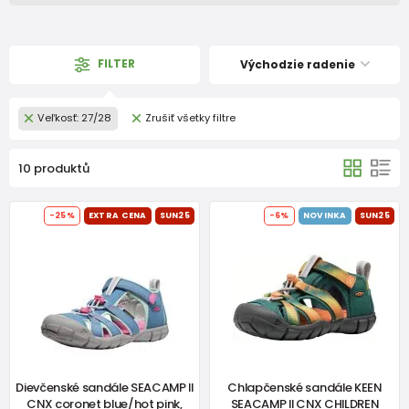
FILTER
Východzie radenie
Veľkosť: 27/28
Zrušiť všetky filtre
10 produktů
-25%
EXTRA CENA
SUN25
-6%
NOVINKA
SUN25
Dievčenské sandále SEACAMP II
Chlapčenské sandále KEEN
CNX coronet blue/hot pink,
SEACAMP II CNX CHILDREN