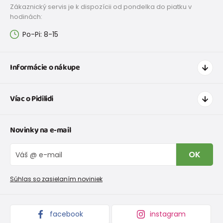
Zákaznický servis je k dispozícii od pondelka do piatku v
hodinách:
Po-Pi: 8-15
Informácie o nákupe
Ako nakupovať
Víac o Pidilidi
Doprava a platba
Tabuľka veľkostí oblečenia
Kontakt
Novinky na e-mail
Tabuľka veľkostí obuvi
O nás
Vrátenie tovaru a reklamacie
Blog
OK
Reklamačný poriadok
Veľkoobchod PiDiLiDi
Nevyzdvihnutá objednávka na dobierku
Kolekcie tovaru
Súhlas so zasielaním noviniek
Podmienky propagácie a zľavové kódy
facebook
instagram