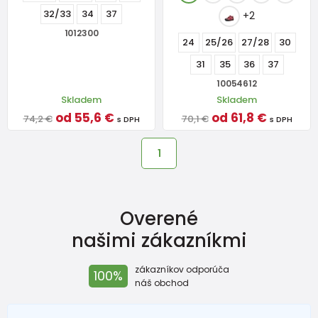
32/33
34
37
+2
1012300
24
25/26
27/28
30
31
35
36
37
10054612
Skladem
Skladem
od 55,6 €
od 61,8 €
74,2 €
70,1 €
s DPH
s DPH
1
Overené
našimi zákazníkmi
zákazníkov odporúča
100%
náš obchod