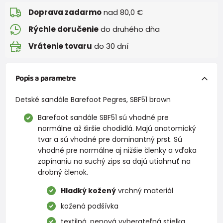
Doprava zadarmo
nad 80,0 €
Rýchle doručenie
do druhého dňa
Vrátenie tovaru
do 30 dní
Popis a parametre
Detské sandále Barefoot Pegres, SBF51 brown
Barefoot sandále SBF51 sú vhodné pre
normálne až širšie chodidlá. Majú anatomický
tvar a sú vhodné pre dominantný prst. Sú
vhodné pre normálne aj nižšie členky a vďaka
zapínaniu na suchý zips sa dajú utiahnuť na
drobný členok.
Hladký kožený
vrchný materiál
kožená podšívka
textilná, penová vyberateľná stielka