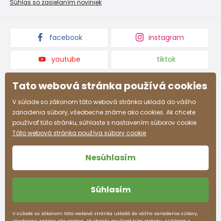
Súhlas so zasielaním noviniek
Podmienky propagácie a zľavové kódy
facebook
instagram
youtube
tiktok
Tato webová stránka používá cookies
V súlade so zákonom táto webová stránka ukladá do vášho
zariadenia súbory, všeobecne známe ako cookies. Ak chcete
používať túto stránku, súhlaste s nastavením súborov cookie.
Táto webová stránka používa súbory cookie
Nesúhlasím
Súhlasím
Obchodné podmienky
Ochrana osobných údajov
V súlade so zákonom táto webová stránka ukladá do vášho zariadenia súbory,
všeobecne známe ako cookies. Ak chcete používať túto stránku, súhlaste s