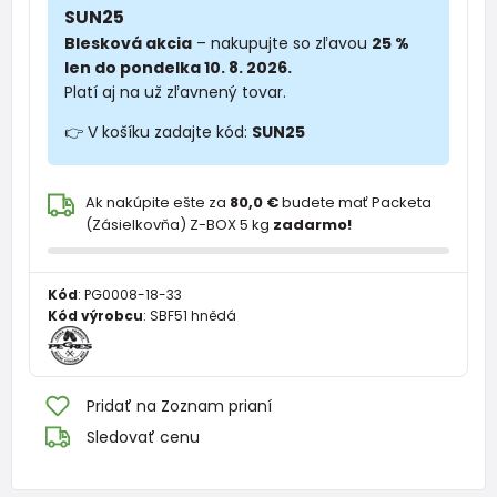
SUN25
Blesková akcia
– nakupujte so zľavou
25 %
len do pondelka 10. 8. 2026.
Platí aj na už zľavnený tovar.
👉 V košíku zadajte kód:
SUN25
Ak nakúpite ešte za
80,0 €
budete mať Packeta
(Zásielkovňa) Z-BOX 5 kg
zadarmo!
Kód
:
PG0008-18-33
Kód výrobcu
:
SBF51 hnědá
Pridať na Zoznam prianí
Sledovať cenu