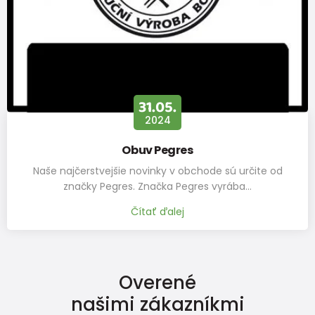
31.05.
2024
Obuv Pegres
Naše najčerstvejšie novinky v obchode sú určite od
značky Pegres. Značka Pegres vyrába…
Čítať ďalej
Overené
našimi zákazníkmi