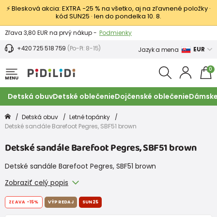
⚡ Blesková akcia: EXTRA −25 % na všetko, aj na zľavnené položky ·
kód SUN25 · len do pondelka 10. 8.
Výmena a vrátenie tovaru -
Zobraziť
Zľava 3,80 EUR na prvý nákup -
Podmienky
+420 725 518 759
(Po-Pi: 8-15)
EUR
Jazyk a mena
0
MENU
Detská obuv
Detské oblečenie
Dojčenské oblečenie
Dámske
Detská obuv
Letné topánky
Detské sandále Barefoot Pegres, SBF51 brown
Detské sandále Barefoot Pegres, SBF51 brown
Detské sandále Barefoot Pegres, SBF51 brown
Zobraziť celý popis
ZĽAVA
-15%
VÝPREDAJ
SUN25