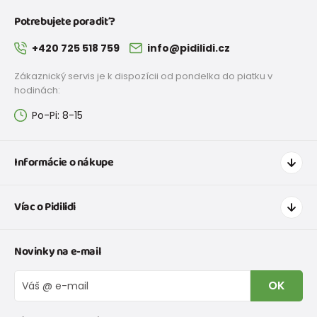
Potrebujete poradiť?
+420 725 518 759
info@pidilidi.cz
Zákaznický servis je k dispozícii od pondelka do piatku v
hodinách:
Po-Pi: 8-15
Informácie o nákupe
Ako nakupovať
Víac o Pidilidi
Doprava a platba
Tabuľka veľkostí oblečenia
Kontakt
Novinky na e-mail
Tabuľka veľkostí obuvi
O nás
Vrátenie tovaru a reklamacie
Blog
OK
Reklamačný poriadok
Veľkoobchod PiDiLiDi
Nevyzdvihnutá objednávka na dobierku
Kolekcie tovaru