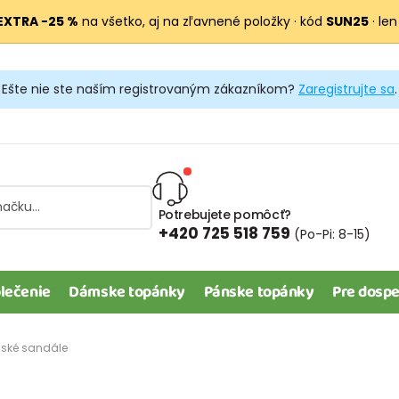
EXTRA −25 %
na všetko, aj na zľavnené položky · kód
SUN25
· len
Ešte nie ste naším registrovaným zákazníkom?
Zaregistrujte sa
.
Potrebujete pomôcť?
+420 725 518 759
(Po-Pi: 8-15)
lečenie
Dámske topánky
Pánske topánky
Pre dospe
nské sandále