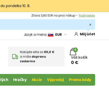
 do pondelka 10. 8.
Výmena a vrátenie tovaru -
Zobraziť
Zľava 3,80 EUR na prvý nákup -
Podmienky
Môj účet
Jazyk a mena
EUR
0
Nakúpte ešte za
80,0 €
a máte
dopravu
Váš košík
zadarmo
0 €
lých
Hračky
Akcie
Výpredaj
Promo kódy