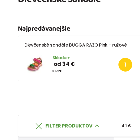
Najpredávanejšie
Dievčenské sandále BUGGA RAZO Pink - ružové
Skladem
od 34 €
s DPH
FILTER PRODUKTOV
4.1 €