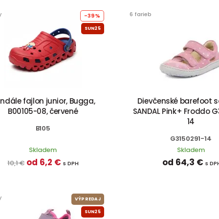
y
6 farieb
-39%
SUN25
ndále fajlon junior, Bugga,
Dievčenské barefoot 
B00105-08, červené
SANDAL Pink+ Froddo G
14
B105
G3150291-14
Skladem
Skladem
od 6,2 €
od 64,3 €
10,1 €
s DPH
s DP
y
VÝPREDAJ
SUN25