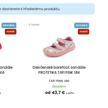
šie dostanete k hľadanému produktu.
5 farieb
NOVINKA
NOVINKA
SUN25
SUN25
sandále
Dievčenské barefoot sandále
XIA
PROTETIKA TAFI PINK UNI
TAFI PINK UNI
Skladem
od 43,7 €
H
s DPH