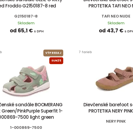
ed Froddo G2150187-8 red
PROTETIKA TAFI NEO
G2150187-8
TAFI NEO NUDE
Skladem
Skladem
od 65,1 €
od 43,7 €
s DPH
s DP
eb
7 farieb
VÝPREDAJ
SUN25
čenské sandále BOOMERANG
Dievčenské barefoot 
t Green/PinkPurple Superfit 1-
PROTETIKA NERY PINK
000869-7500 light green
NERY PINK
1-000869-7500