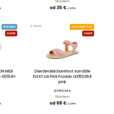
Skladem
od 35 €
H
s DPH
6 farieb
NOVINKA
POSLEDNÉ KUSY
SUN25
SUN25
ON MIDI
Dievčenské barefoot sandále
1-001041-
FLEXY LIA Pink Froddo G3150264
pink
G3150264
Skladem
od 68 €
H
s DPH