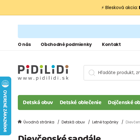
⚡ Blesková akcia:
O nás
Obchodné podmienky
Kontakt
Detská obuv
Detské oblečenie
Dojčenské ob
Úvodná stránka
Detská obuv
Letné topánky
Dievče
Dievčenské sandále