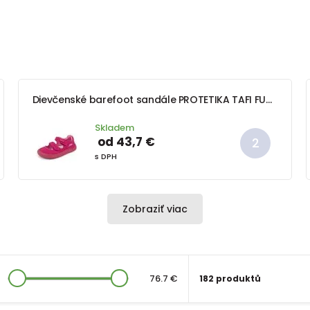
Dievčenské barefoot sandále PROTETIKA TAFI FUXIA
Skladem
od 43,7 €
s DPH
Zobraziť viac
76.7 €
182 produktů