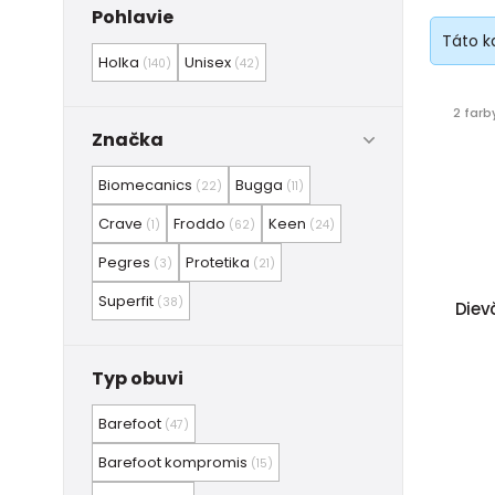
Pohlavie
Táto k
Holka
Unisex
(140)
(42)
2 farb
Značka
Biomecanics
Bugga
(22)
(11)
Crave
Froddo
Keen
(1)
(62)
(24)
Pegres
Protetika
(3)
(21)
Superfit
(38)
Diev
Typ obuvi
Barefoot
(47)
Barefoot kompromis
(15)