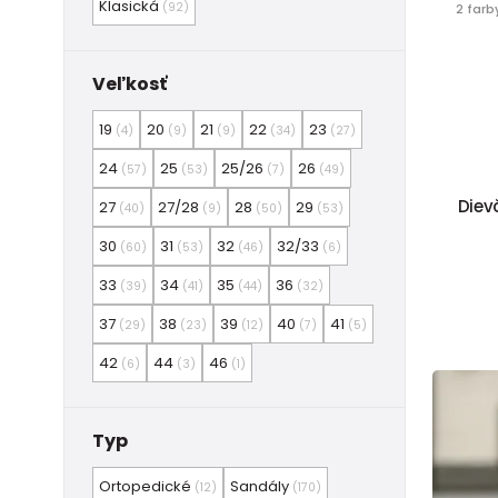
Klasická
(92)
2 farb
Veľkosť
19
20
21
22
23
(4)
(9)
(9)
(34)
(27)
24
25
25/26
26
(57)
(53)
(7)
(49)
Diev
27
27/28
28
29
(40)
(9)
(50)
(53)
30
31
32
32/33
(60)
(53)
(46)
(6)
33
34
35
36
(39)
(41)
(44)
(32)
37
38
39
40
41
(29)
(23)
(12)
(7)
(5)
42
44
46
(6)
(3)
(1)
Typ
Ortopedické
Sandály
(12)
(170)