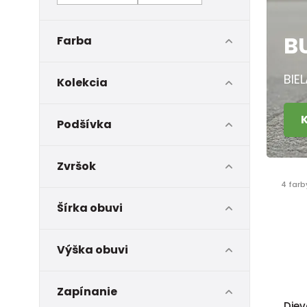
B
Farba
BIE
Kolekcia
Podšívka
Zvršok
4 farb
Šírka obuvi
Výška obuvi
Zapínanie
Diev