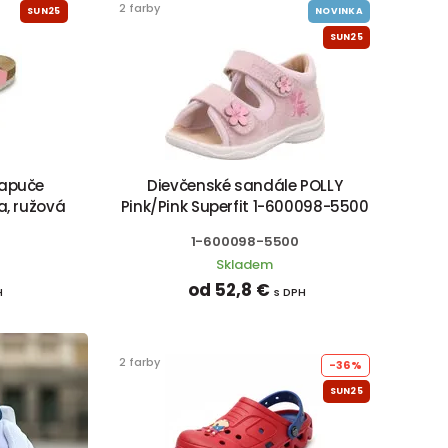
2 farby
SUN25
NOVINKA
SUN25
papuče
Dievčenské sandále POLLY
ka, ružová
Pink/Pink Superfit 1-600098-5500
1-600098-5500
Skladem
od 52,8 €
H
s DPH
2 farby
-36%
SUN25