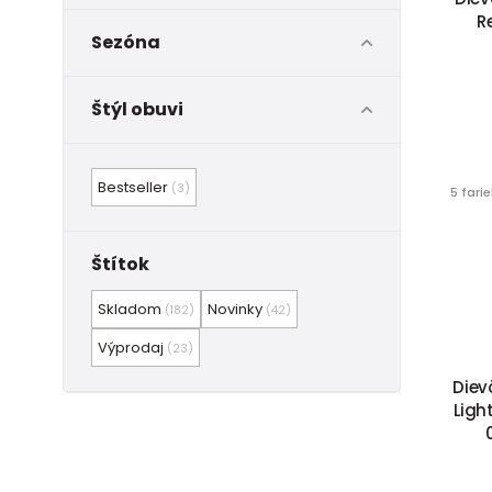
R
Sezóna
Štýl obuvi
Bestseller
(3)
5 fari
Štítok
Skladom
Novinky
(182)
(42)
Výprodaj
(23)
Diev
Ligh