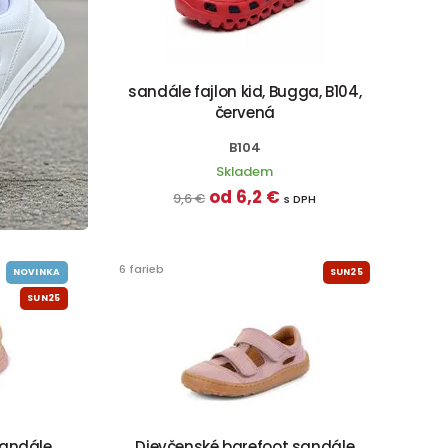
sandále fajlon kid, Bugga, B104,
červená
B104
Skladem
od 6,2 €
9,6 €
s DPH
6 farieb
NOVINKA
SUN25
SUN25
sandále
Dievčenské barefoot sandále