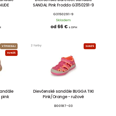
 NUDE
SANDAL Pink Froddo G3150291-9
G3150291-9
Skladem
od 66 €
H
s DPH
2 farby
VÝPREDAJ
SUN25
SUN25
sandále
Dievčenské sandále BUGGA TIKI
 pink
Pink/Orange - ružové
B00187-03