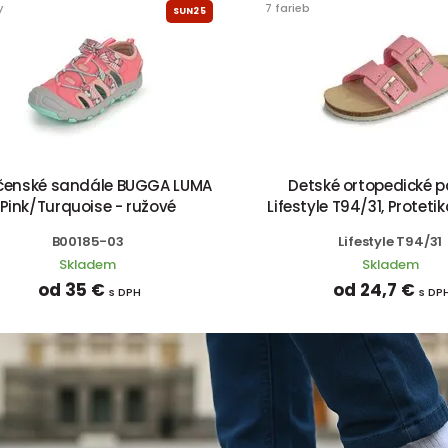
y
7 farieb
SUN25
čenské sandále BUGGA LUMA
Detské ortopedické 
Pink/Turquoise - ružové
Lifestyle T94/31, Proteti
B00185-03
Lifestyle T94/31
Skladem
Skladem
od 35 €
od 24,7 €
s DPH
s DP