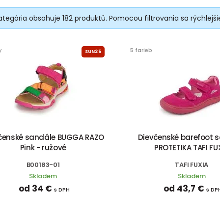
ategória obsahuje 182 produktů. Pomocou filtrovania sa rýchlej
y
5 farieb
SUN25
čenské sandále BUGGA RAZO
Dievčenské barefoot 
Pink - ružové
PROTETIKA TAFI FU
B00183-01
TAFI FUXIA
Skladem
Skladem
od 34 €
od 43,7 €
s DPH
s DP