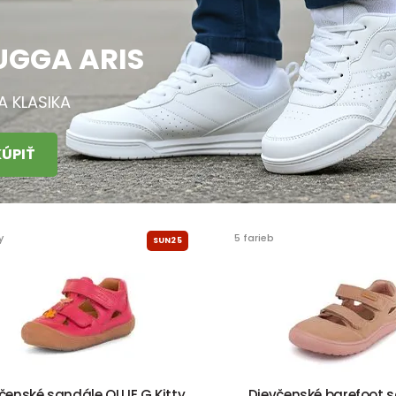
UGGA ARIS
LA KLASIKA
KÚPIŤ
y
5 farieb
SUN25
čenské sandále OLLIE G Kitty
Dievčenské barefoot 