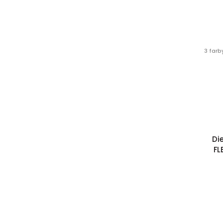
3 farb
Di
FL