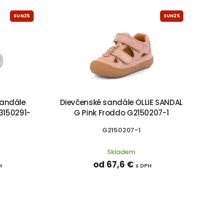
SUN25
SUN25
sandále
Dievčenské sandále OLLIE SANDAL
3150291-
G Pink Froddo G2150207-1
G2150207-1
Skladem
od 67,6 €
H
s DPH