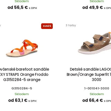
Skladem
Skladem
od 56,5 €
od 49,9 €
s DPH
s DP
y
3 farby
SUN25
evčenské barefoot sandále
Detské sandále LAGO
EXY STRAPS Orange Froddo
Brown/Orange Superfit 
G3150284-5 orange
3000
G3150284-5
1-001041-3000
Skladem
Skladem
od 63,1 €
od 66,4 €
s DPH
s DP