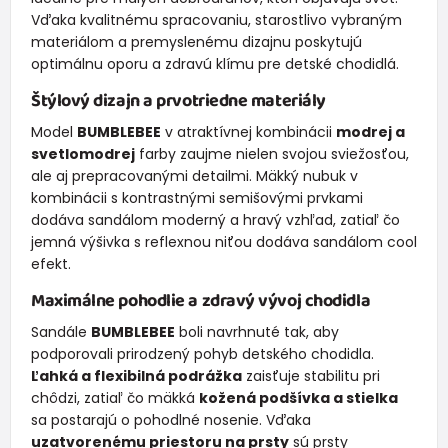
Vďaka kvalitnému spracovaniu, starostlivo vybraným
materiálom a premyslenému dizajnu poskytujú
optimálnu oporu a zdravú klímu pre detské chodidlá.
Štýlový dizajn a prvotriedne materiály
Model
BUMBLEBEE
v atraktívnej kombinácii
modrej a
svetlomodrej
farby zaujme nielen svojou sviežosťou,
ale aj prepracovanými detailmi. Mäkký nubuk v
kombinácii s kontrastnými semišovými prvkami
dodáva sandálom moderný a hravý vzhľad, zatiaľ čo
jemná výšivka s reflexnou niťou dodáva sandálom cool
efekt.
Maximálne pohodlie a zdravý vývoj chodidla
Sandále
BUMBLEBEE
boli navrhnuté tak, aby
podporovali prirodzený pohyb detského chodidla.
Ľahká a flexibilná podrážka
zaisťuje stabilitu pri
chôdzi, zatiaľ čo mäkká
kožená podšívka a stielka
sa postarajú o pohodlné nosenie. Vďaka
uzatvorenému priestoru na prsty
sú prsty