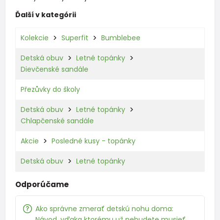
Ďalší v kategórii
Kolekcie
Superfit
Bumblebee
Detská obuv
Letné topánky
Dievčenské sandále
Přezůvky do školy
Detská obuv
Letné topánky
Chlapčenské sandále
Akcie
Posledné kusy - topánky
Detská obuv
Letné topánky
Odporúčame
Ako správne zmerať detskú nohu doma:
Návod, vďaka ktorému už nebudete musieť