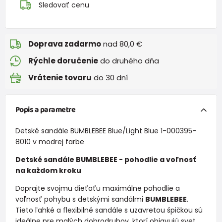
Sledovať cenu
Doprava zadarmo
nad 80,0 €
Rýchle doručenie
do druhého dňa
Vrátenie tovaru
do 30 dní
Popis a parametre
Detské sandále BUMBLEBEE Blue/Light Blue 1-000395-
8010 v modrej farbe
Detské sandále BUMBLEBEE - pohodlie a voľnosť
na každom kroku
Doprajte svojmu dieťaťu maximálne pohodlie a
voľnosť pohybu s detskými sandálmi
BUMBLEBEE
.
Tieto ľahké a flexibilné sandále s uzavretou špičkou sú
ideálne pre malých dobrodruhov, ktorí objavujú svet.