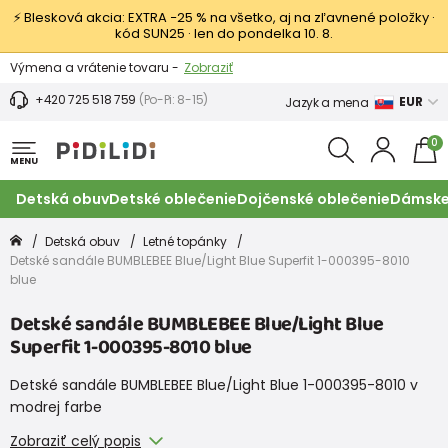
⚡ Blesková akcia: EXTRA −25 % na všetko, aj na zľavnené položky ·
kód SUN25 · len do pondelka 10. 8.
Výmena a vrátenie tovaru -
Zobraziť
Zľava 3,80 EUR na prvý nákup -
Podmienky
+420 725 518 759
(Po-Pi: 8-15)
EUR
Jazyk a mena
0
MENU
Detská obuv
Detské oblečenie
Dojčenské oblečenie
Dámske
Detská obuv
Letné topánky
Detské sandále BUMBLEBEE Blue/Light Blue Superfit 1-000395-8010
blue
Detské sandále BUMBLEBEE Blue/Light Blue
Superfit 1-000395-8010 blue
Detské sandále BUMBLEBEE Blue/Light Blue 1-000395-8010 v
modrej farbe
Zobraziť celý popis