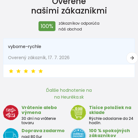
Overené
našimi zákazníkmi
zákazníkov odporúča
100%
náš obchod
Objednajte si túto veľkosť - tá je správna
(výpočet je i s nadměrkem)
vyborne-rychle
Overený zákazník, 17. 7. 2026
Ako postupovať pri meraní:
Zmerajte nohu Vášho dieťaťa na tvrdšie papierovej
podložke (od päty k najdlhšiemu prstu urobte risku).
Dĺžku nameraného chodidlá zadajte do tabuľky
Tým sa Vám vypočíta tá správna veľkosť, ktorú
Ďalšie hodnotenie na
potrebujete.
na Heuréka.sk
Náš výpočet je počítaný aj s nadbytkom, ktorý je pre Vás
Vrátenie alebo
Tisíce položiek na
tak dôležitým faktorom správne a vhodné veľkosti.
výmena
sklade
30 dní na vrátenie
Rýchle odoslanie do 24
tovaru
hodín.
Doprava zadarmo
100 % spokojných
Veľkostná tabuľka:
zákazníkov
nad 80 Eur