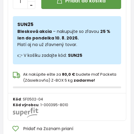
Pridať do košíka
-
SUN25
Blesková akcia
– nakupujte so zľavou
25 %
len do pondelka 10. 8. 2026.
Platí aj na už zľavnený tovar.
👉 V košíku zadajte kód:
SUN25
Ak nakúpite ešte za
80,0 €
budete mať Packeta
(Zásielkovňa) Z-BOX 5 kg
zadarmo!
Kód
:
SF0502-04
Kód výrobcu
:
1-000395-8010
Pridať na Zoznam prianí