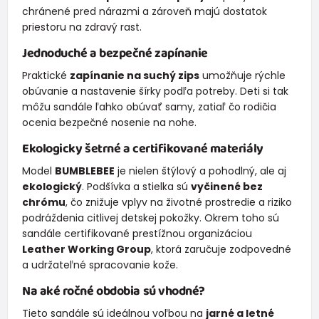
chránené pred nárazmi a zároveň majú dostatok
priestoru na zdravý rast.
Jednoduché a bezpečné zapínanie
Praktické
zapínanie na suchý zips
umožňuje rýchle
obúvanie a nastavenie šírky podľa potreby. Deti si tak
môžu sandále ľahko obúvať samy, zatiaľ čo rodičia
ocenia bezpečné nosenie na nohe.
Ekologicky šetrné a certifikované materiály
Model
BUMBLEBEE
je nielen štýlový a pohodlný, ale aj
ekologický
. Podšívka a stielka sú
vyčinené bez
chrómu
, čo znižuje vplyv na životné prostredie a riziko
podráždenia citlivej detskej pokožky. Okrem toho sú
sandále certifikované prestížnou organizáciou
Leather Working Group
, ktorá zaručuje zodpovedné
a udržateľné spracovanie kože.
Na aké ročné obdobia sú vhodné?
Tieto sandále sú ideálnou voľbou na
jarné a letné