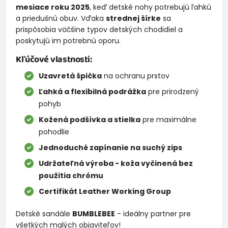
mesiace roku 2025
, keď detské nohy potrebujú ľahkú
a priedušnú obuv. Vďaka
strednej šírke
sa
prispôsobia väčšine typov detských chodidiel a
poskytujú im potrebnú oporu.
Kľúčové vlastnosti:
Uzavretá špička
na ochranu prstov
Ľahká a flexibilná podrážka
pre prirodzený
pohyb
Kožená podšívka a stielka
pre maximálne
pohodlie
Jednoduché zapínanie na suchý zips
Udržateľná výroba - koža vyčinená bez
použitia chrómu
Certifikát Leather Working Group
Detské sandále
BUMBLEBEE
- ideálny partner pre
všetkých malých objaviteľov!