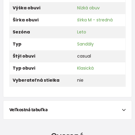
Výška obuvi
Nízká obuv
Šírka obuvi
šírka M - stredná
Sezóna
Leto
Typ
Sandály
Štýl obuvi
casual
Typ obuvi
Klasická
Vyberateľná stielka
nie
Veľkostná tabuľka
Chcem vypočítať veľkosti obuvi na základe
meranie
dĺžky chodidla.