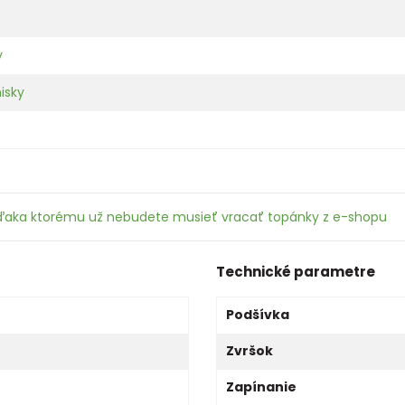
y
isky
ďaka ktorému už nebudete musieť vracať topánky z e-shopu
Technické parametre
Podšívka
Zvršok
Zapínanie