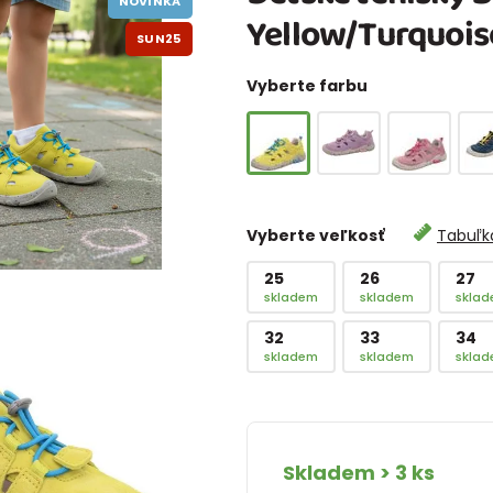
NOVINKA
Yellow/Turquois
SUN25
Vyberte farbu
Vyberte veľkosť
Tabuľka
25
26
27
skladem
skladem
skla
32
33
34
skladem
skladem
skla
Skladem > 3 ks