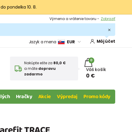
 do pondelka 10. 8.
Výmena a vrátenie tovaru -
Zobraziť
Zľava 3,80 EUR na prvý nákup -
Podmienky
Môj účet
Jazyk a mena
EUR
0
Nakúpte ešte za
80,0 €
a máte
dopravu
Váš košík
zadarmo
0 €
lých
Hračky
Akcie
Výpredaj
Promo kódy
Barefit TRACE