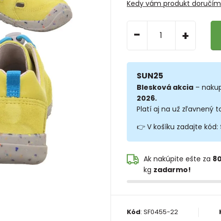
Kedy vám produkt doručí
-
+
SUN25
Blesková akcia
– nakup
2026.
Platí aj na už zľavnený t
👉 V košíku zadajte kód:
Ak nakúpite ešte za
80
kg
zadarmo!
Kód
:
SF0455-22