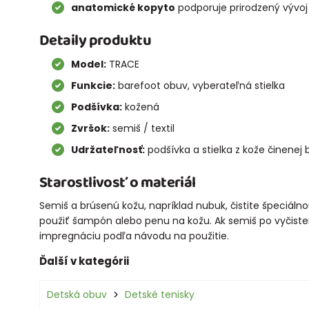
anatomické kopyto
podporuje prirodzený vývoj
Detaily produktu
Model:
TRACE
Funkcie:
barefoot obuv, vyberateľná stielka
Podšívka:
kožená
Zvršok:
semiš / textil
Udržateľnosť:
podšívka a stielka z kože činenej
Starostlivosť o materiál
Semiš a brúsenú kožu, napríklad nubuk, čistite špeciál
použiť šampón alebo penu na kožu. Ak semiš po vyčiste
impregnáciu podľa návodu na použitie.
Ďalší v kategórii
Detská obuv
Detské tenisky