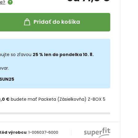
me?
Pridať do košíka
ujte so zľavou
25 % len do pondelka 10. 8.
ovar.
SUN25
,0 €
budete mať Packeta (Zásielkovňa) Z-BOX 5
Kód výrobcu
:
1-006037-6000