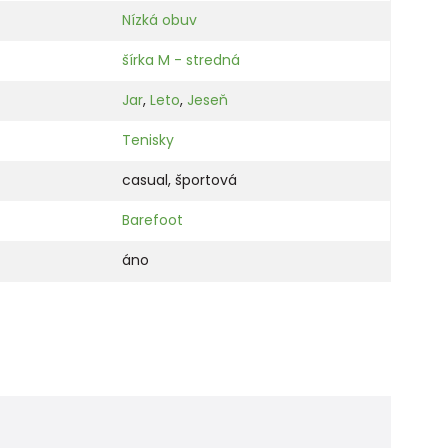
Nízká obuv
šírka M - stredná
Jar
,
Leto
,
Jeseň
Tenisky
casual
,
športová
Barefoot
áno