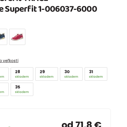
e Superfit 1-006037-6000
 veľkostí
28
29
30
31
dem
skladem
skladem
skladem
skladem
35
dem
skladem
od 71,8 €