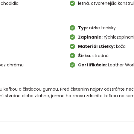
 chodidla
letná, otvorenejšia konštr
Typ:
nízke tenisky
Zapínanie:
rýchlozapínan
Materiál stielky:
koža
Šírka:
stredná
 bez chrómu
Certifikácia:
Leather Wor
nou kefkou a čistiacou gumou. Pred čistením najprv odstráňte ne
ní stvrdne alebo zľahne, jemne ho znovu zdrsnite kefkou na sem