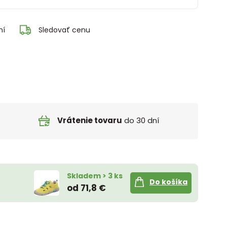
ní
Sledovať cenu
Vrátenie tovaru
do 30 dní
Skladem > 3 ks
Do košíka
od 71,8 €