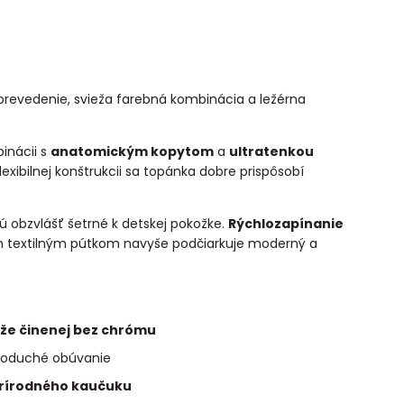
 prevedenie, svieža farebná kombinácia a ležérna
inácii s
anatomickým kopytom
a
ultratenkou
xibilnej konštrukcii sa topánka dobre prispôsobí
sú obzvlášť šetrné k detskej pokožke.
Rýchlozapínanie
m textilným pútkom navyše podčiarkuje moderný a
ože činenej bez chrómu
noduché obúvanie
prírodného kaučuku