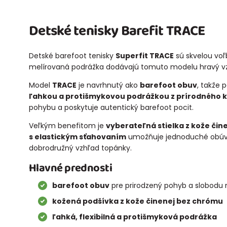
Detské tenisky Barefit TRACE
Detské barefoot tenisky
Superfit TRACE
sú skvelou voľ
melírovaná podrážka dodávajú tomuto modelu hravý vzhľad
Model
TRACE
je navrhnutý ako
barefoot obuv
, takže 
ľahkou a protišmykovou podrážkou z prírodného 
pohybu a poskytuje autentický barefoot pocit.
Veľkým benefitom je
vyberateľná stielka z kože či
s elastickým sťahovaním
umožňuje jednoduché obúvan
dobrodružný vzhľad topánky.
Hlavné prednosti
barefoot obuv
pre prirodzený pohyb a slobodu
kožená podšívka z kože činenej bez chrómu
ľahká, flexibilná a protišmyková podrážka