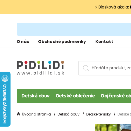
⚡ Blesková akcia:
O nás
Obchodné podmienky
Kontakt
Detská obuv
Detské oblečenie
Dojčenské ob
Úvodná stránka
Detská obuv
Detské tenisky
Detské 