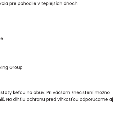
ukcia pre pohodlie v teplejších dňoch
ie
king Group
čistoty kefou na obuv. Pri väčšom znečistení možno
iš. Na dlhšiu ochranu pred vlhkosťou odporúčame aj