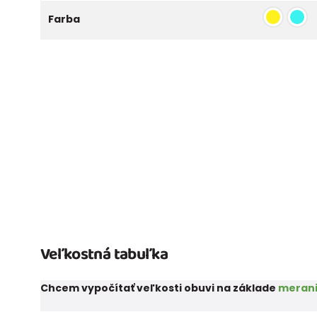
Farba
Veľkostná tabuľka
Chcem vypočítať veľkosti obuvi na základe
merani