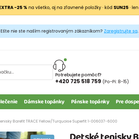
EXTRA −25 %
na všetko, aj na zľavnené položky · kód
SUN25
· len
Ešte nie ste naším registrovaným zákazníkom?
Zaregistrujte sa
.
Potrebujete pomôcť?
+420 725 518 759
(Po-Pi: 8-15)
lečenie
Dámske topánky
Pánske topánky
Pre dospe
tenisky Barefit TRACE Yellow/Turquoise Superfit 1-006037-6000
Detské tenisky 