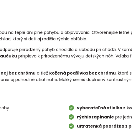
bou na teplé dni plné pohybu a objavovania. Otvorenejšie letné
, ktorý si deti aj rodičia rýchlo obľúbia.
podporuje prirodzený pohyb chodidla a slobodu pri chôdzi. V komb
kaučuku
prispieva k prirodzenému vývoju detských nôh. Vďaka fle
nenej bez chrómu
a tiež
kožená podšívka bez chrómu
, ktoré 
ie aj pohodlné utiahnutie. Mäkký semiš doplnený kontrastný
 nohy
vyberateľná stielka z k
rýchlozapínanie
pre jed
ultratenká podrážka z 