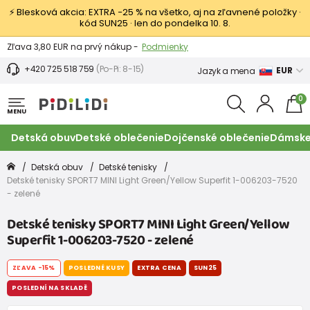
⚡ Blesková akcia: EXTRA −25 % na všetko, aj na zľavnené položky ·
kód SUN25 · len do pondelka 10. 8.
Výmena a vrátenie tovaru -
Zobraziť
Zľava 3,80 EUR na prvý nákup -
Podmienky
+420 725 518 759
(Po-Pi: 8-15)
EUR
Jazyk a mena
0
MENU
Detská obuv
Detské oblečenie
Dojčenské oblečenie
Dámske
Detská obuv
Detské tenisky
Detské tenisky SPORT7 MINI Light Green/Yellow Superfit 1-006203-7520
- zelené
Detské tenisky SPORT7 MINI Light Green/Yellow
Superfit 1-006203-7520 - zelené
ZĽAVA
-15%
POSLEDNÉ KUSY
EXTRA CENA
SUN25
POSLEDNÍ NA SKLADĚ