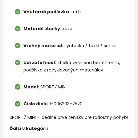
Vnútorná podšívka
: textil
Materiál stielky:
koža
Vrchný materiál:
syntetika / textil / semiš
Udržateľnosť:
stielka vyčinená bez chrómu,
podšívka z recyklovaných materiálov
Model:
SPORT7 MINI
Číslo dielu
: 1-006203-7520
SPORT7 MINI - ideálne prvé tenisky pre radostný pohyb!
Ďalší v kategórii