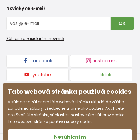
Kontakt
Novinky na e-mail
Tabuľka veľkostí obuvi
O nás
Topánky pre školáka (teenager)
Vrátenie tovaru a reklamacie
Blog
OK
Veľkosť
Reklamačný poriadok
Veľkoobchod PiDiLiDi
35
36
37
38
39
40
41
42
EU
Nevyzdvihnutá objednávka na dobierku
Kolekcie tovaru
Súhlas so zasielaním noviniek
Podmienky propagácie a zľavové kódy
Rozmer
225
231
237
243
249
255
261
267
v mm
facebook
instagram
youtube
tiktok
Tato webová stránka používá cookies
V súlade so zákonom táto webová stránka ukladá do vášho
zariadenia súbory, všeobecne známe ako cookies. Ak chcete
používať túto stránku, súhlaste s nastavením súborov cookie.
Táto webová stránka používa súbory cookie
Nesúhlasím