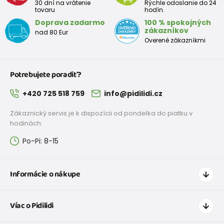
30 dní na vrátenie
Rýchle odoslanie do 24
tovaru
hodín.
Doprava zadarmo
100 % spokojných
Veľkostná tabuľka:
zákazníkov
nad 80 Eur
Overené zákazníkmi
Topánky pre prvé krôčiky
Veľkosť
18
19
20
21
22
23
24
25
Potrebujete poradiť?
EU
+420 725 518 759
info@pidilidi.cz
Rozmer
120
126
133
139
145
151
157
163
v mm
Zákaznický servis je k dispozícii od pondelka do piatku v
hodinách:
Po-Pi: 8-15
Topánky pre predškoláka
Veľkosť
26
27
28
29
30
31
32
33
Informácie o nákupe
EU
Ako nakupovať
Rozmer
170
176
183
189
195
201
207
213
2
Víac o Pidilidi
v mm
Doprava a platba
Tabuľka veľkostí oblečenia