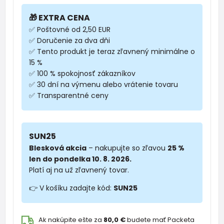
🎁 EXTRA CENA
✅ Poštovné od 2,50 EUR
✅ Doručenie za dva dňi
✅ Tento produkt je teraz zľavnený minimálne o
15 %
✅ 100 % spokojnosť zákazníkov
✅ 30 dní na výmenu alebo vrátenie tovaru
✅ Transparentné ceny
SUN25
Blesková akcia
– nakupujte so zľavou
25 %
len do pondelka 10. 8. 2026.
Platí aj na už zľavnený tovar.
👉 V košíku zadajte kód:
SUN25
Ak nakúpite ešte za
80,0 €
budete mať Packeta