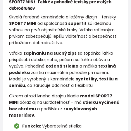
SPORT7 MINI - ľahké a pohodlné tenisky pre malých
dobrodruhov
Skvelá farebná kombinácia a ležérny dizajn - tenisky
SPORT7 MINI
od spoločnosti
superfit
sú ideálnou
voľbou na prvé objaviteľské kroky. Vďaka reflexným
prvkom zabezpečujú lepšiu viditeľnosť a bezpečnosť
pri každom dobrodružstve.
Vďaka
zapínaniu na suchý zips
sa topánka ľahko
prispôsobí detskej nohe, pričom sa ľahko obúva a
vyzúva. Pohodlná
kožená stielka
a mäkká
textilná
podšívka
zaistia maximálne pohodlie pri nosení.
Model je vyrobený z kombinácie
syntetiky, textilu a
semišu
, čo zaručuje odolnosť a flexibilitu.
Okrem atraktívneho dizajnu kladie
model SPORT7
MINI
dôraz aj na udržateľnosť - má
stielku vyčinenú
bez chrómu
a podšívku z
recyklovaných
materiálov
.
Funkcia:
Vyberateľná stielka