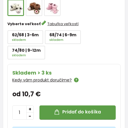
Vyberte veľkosť
Tabuľka veľkostí
62/68 | 3-6m
68/74 | 6-9m
skladem
skladem
74/80 | 9-12m
skladem
Skladem > 3 ks
Kedy vám produkt doručíme?
od 10,7 €
+
Pridať do košíka
-