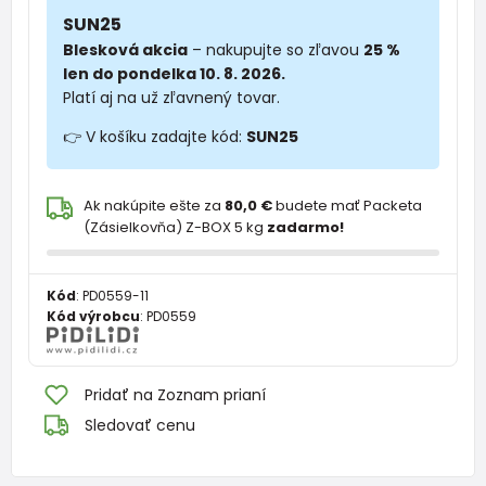
SUN25
Blesková akcia
– nakupujte so zľavou
25 %
len do pondelka 10. 8. 2026.
Platí aj na už zľavnený tovar.
👉 V košíku zadajte kód:
SUN25
Ak nakúpite ešte za
80,0 €
budete mať Packeta
(Zásielkovňa) Z-BOX 5 kg
zadarmo!
Kód
:
PD0559-11
Kód výrobcu
:
PD0559
Pridať na Zoznam prianí
Sledovať cenu