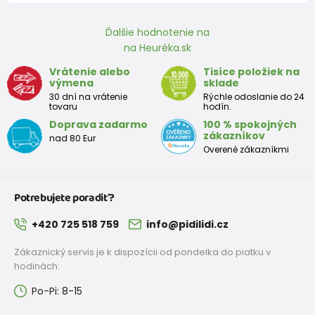
Ďalšie hodnotenie na
na Heuréka.sk
Vrátenie alebo
Tisíce položiek na
výmena
sklade
30 dní na vrátenie
Rýchle odoslanie do 24
tovaru
hodín.
Doprava zadarmo
100 % spokojných
zákazníkov
nad 80 Eur
Overené zákazníkmi
Potrebujete poradiť?
+420 725 518 759
info@pidilidi.cz
Zákaznický servis je k dispozícii od pondelka do piatku v
hodinách:
Po-Pi: 8-15