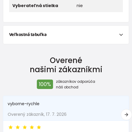
Vyberateľná stielka
nie
Veľkostná tabuľka
vnútorná
vonkajšia
vhodné
dĺžka
dĺžka
pre vek
Overené
našimi zákazníkmi
10,5 cm
11 cm
3/6 m.
11,5 cm
12 cm
6/9 m.
zákazníkov odporúča
100%
náš obchod
12,5 cm
13 cm
9/12 m.
vyborne-rychle
Overený zákazník, 17. 7. 2026