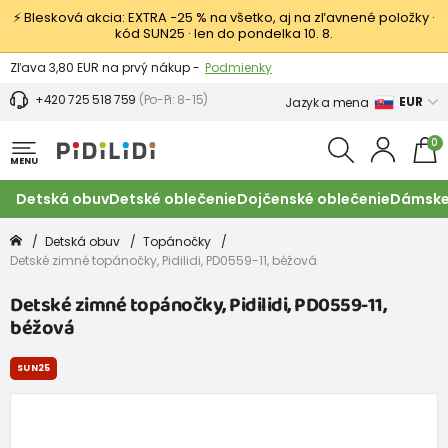
⚡ Blesková akcia: EXTRA −25 % na všetko, aj na zľavnené položky ·
kód SUN25 · len do pondelka 10. 8.
Výmena a vrátenie tovaru -
Zobraziť
Zľava 3,80 EUR na prvý nákup -
Podmienky
+420 725 518 759
(Po-Pi: 8-15)
EUR
Jazyk a mena
0
MENU
Detská obuv
Detské oblečenie
Dojčenské oblečenie
Dámske
Detská obuv
Topánočky
Detské zimné topánočky, Pidilidi, PD0559-11, béžová
Detské zimné topánočky, Pidilidi, PD0559-11,
béžová
SUN25