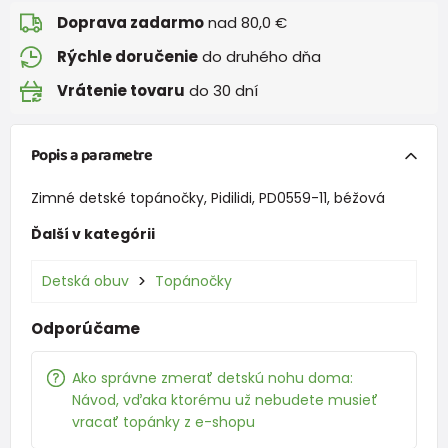
Doprava zadarmo
nad 80,0 €
Rýchle doručenie
do druhého dňa
Vrátenie tovaru
do 30 dní
Popis a parametre
Zimné detské topánočky, Pidilidi, PD0559-11, béžová
Ďalší v kategórii
Detská obuv
Topánočky
Odporúčame
Ako správne zmerať detskú nohu doma:
Návod, vďaka ktorému už nebudete musieť
vracať topánky z e-shopu