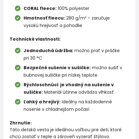
CORAL fleece:
100% polyester
Hmotnosť fleecu:
280 g/m² - zaručuje
vysokú hrejivosť a pohodlie
Technické vlastnosti:
Jednoduchá údržba:
možno prať v práčke
pri 30 °C
Bezpečné sušenie v sušičke:
možno sušiť v
bubnovej sušičke pri nízkej teplote
Rýchloschnúci: je vhodný na sušenie v
sušičke:
Materiál účinne odvádza vlhkosť
Ľahký a hrejivý:
Ideálny na každodenné
nosenie v chladnejšom počasí
Zhrnutie:
Táto detská vesta je ideálnou voľbou pre deti, ktoré
chcú zostať v teple a zároveň vyzerať štýlovo.