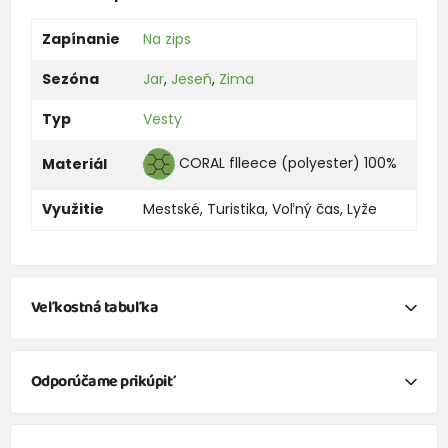
Zapínanie
Na zips
Sezóna
Jar
,
Jeseň
,
Zima
Typ
Vesty
CORAL flleece (polyester) 100%
Materiál
Využitie
Mestské
,
Turistika
,
Voľný čas
,
Lyže
Veľkostná tabuľka
Veľkosť
86/92
98
104
110
116
122
128
134
Odporúčame prikúpiť
šírka
31
32
33
34
35
37
38
40
Dievčenská mikina so stojačikom, Pidilidi, PD1139-07, fuchsiová
Dĺžka
36
38
40
42
44
46
48
51