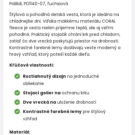
Pidilidi, PD1140-07, fuchsiová
Štýlová a pohodlná detská vesta, ktorá je ideálna na
chladnejšie dni. Vďaka mäkkému materiálu CORAL
fleece je vesta nielen príjemne teplá, ale aj veľmi
pohodlná. Praktický stojačik chráni krk pred chladom,
zatiaľ čo dve vrecká poskytujú priestor na drobnosti.
Kontrastné farebné lemy dodávajú veste moderný a
hravý vzhľad, ktorý poteší každé dieťa.
Kľúčové vlastnosti:
Roztiahnutý dizajn
na jednoduché
obliekanie
Stojací golier na
ochranu krku
Dve vrecká na
uloženie drobností
Kontrastné farebné lemy
pre štýlový
vzhľad
Materiál: