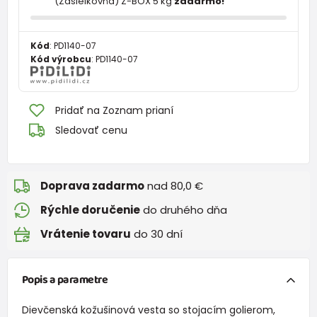
(Zásielkovňa) Z-BOX 5 kg
zadarmo!
Kód
:
PD1140-07
Kód výrobcu
:
PD1140-07
Pridať na Zoznam prianí
Sledovať cenu
Doprava zadarmo
nad 80,0 €
Rýchle doručenie
do druhého dňa
Vrátenie tovaru
do 30 dní
Popis a parametre
Dievčenská kožušinová vesta so stojacím golierom,