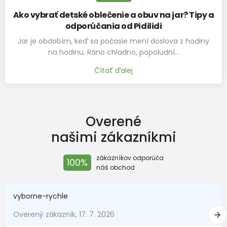
takže fleece púšťa chlup
Ako vybrať detské oblečenie a obuv na jar? Tipy a
odporúčania od Pidilidi
Jar je obdobím, keď sa počasie mení doslova z hodiny
na hodinu. Ráno chladno, popoludní…
Čítať ďalej
purgertovam
Doporučuje produkt
100%
Overené
našimi zákazníkmi
Farba
zákazníkov odporúča
100%
Spracovanie
náš obchod
Cena
vyborne-rychle
Overený zákazník, 17. 7. 2026