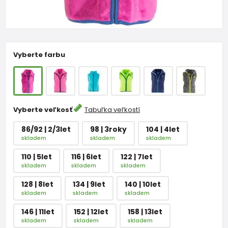
Vyberte farbu
Vyberte veľkosť
Tabuľka veľkostí
86/92 | 2/3let
98 | 3roky
104 | 4let
skladem
skladem
skladem
110 | 5let
116 | 6let
122 | 7let
skladem
skladem
skladem
128 | 8let
134 | 9let
140 | 10let
skladem
skladem
skladem
146 | 11let
152 | 12let
158 | 13let
skladem
skladem
skladem