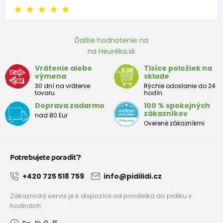
Barbora
Ďalšie hodnotenie na
na Heuréka.sk
Doporučuje produkt
100%
Vrátenie alebo
Tisíce položiek na
výmena
sklade
30 dní na vrátenie
Rýchle odoslanie do 24
Veľkosť sedí dobre. Kvalitné spracovanie za dobrú cenu.
tovaru
hodín.
Oceňujem naozaj vysoký stojací golier, nie je potrebné už
Doprava zadarmo
100 % spokojných
zákazníkov
žiadny nákrčník. Krásne huňatá, hebká, deti ju milujú (máme
nad 80 Eur
Overené zákazníkmi
farby aj pre dievčatko aj pre chlapčeka). Aj farebné
lemovanie na okrajoch je super vychytávka, je trošku
stiahnutejšia ako zvyšok látky, takže nefúka na chrbát ani na
Potrebujete poradiť?
ramená ani pri kúpe väčšej veľkosti, aby dlhšie vydržala.
+420 725 518 759
info@pidilidi.cz
Zákaznický servis je k dispozícii od pondelka do piatku v
hodinách: