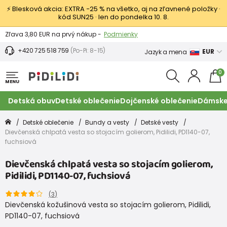
⚡ Blesková akcia: EXTRA −25 % na všetko, aj na zľavnené položky ·
kód SUN25 · len do pondelka 10. 8.
Výmena a vrátenie tovaru -
Zobraziť
Zľava 3,80 EUR na prvý nákup -
Podmienky
+420 725 518 759
(Po-Pi: 8-15)
EUR
Jazyk a mena
0
MENU
Detská obuv
Detské oblečenie
Dojčenské oblečenie
Dámske
Detské oblečenie
Bundy a vesty
Detské vesty
Dievčenská chlpatá vesta so stojacím golierom, Pidilidi, PD1140-07,
fuchsiová
Dievčenská chlpatá vesta so stojacím golierom,
Pidilidi, PD1140-07, fuchsiová
(
3
)
Dievčenská kožušinová vesta so stojacím golierom, Pidilidi,
PD1140-07, fuchsiová