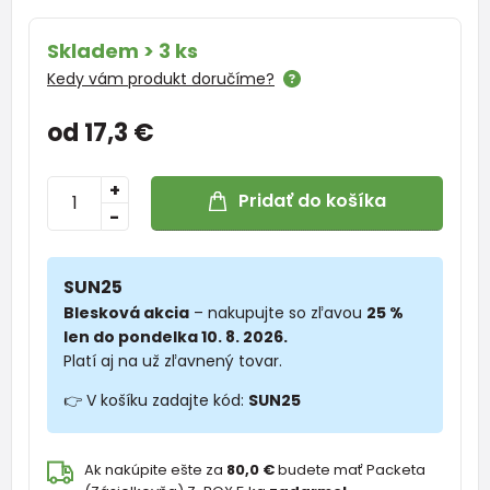
Skladem > 3 ks
Kedy vám produkt doručíme?
od 17,3 €
+
Pridať do košíka
-
SUN25
Blesková akcia
– nakupujte so zľavou
25 %
len do pondelka 10. 8. 2026.
Platí aj na už zľavnený tovar.
👉 V košíku zadajte kód:
SUN25
Ak nakúpite ešte za
80,0 €
budete mať Packeta