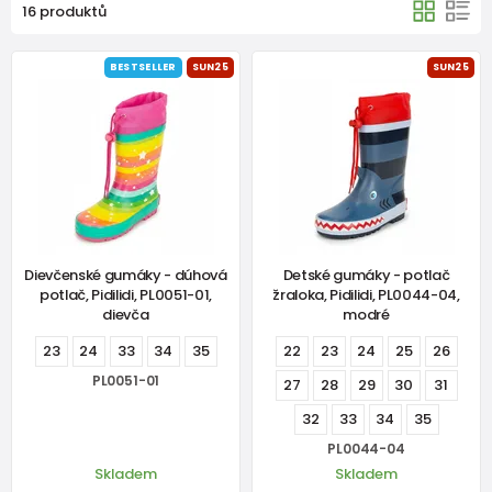
16 produktů
BESTSELLER
SUN25
SUN25
Dievčenské gumáky - dúhová
Detské gumáky - potlač
potlač, Pidilidi, PL0051-01,
žraloka, Pidilidi, PL0044-04,
dievča
modré
23
24
33
34
35
22
23
24
25
26
PL0051-01
27
28
29
30
31
32
33
34
35
PL0044-04
Skladem
Skladem