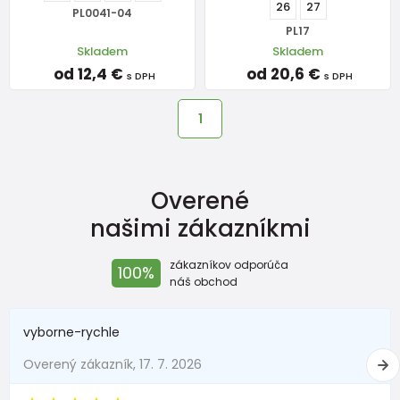
26
27
PL0041-04
PL17
Skladem
Skladem
od 12,4 €
od 20,6 €
s DPH
s DPH
1
Overené
našimi zákazníkmi
zákazníkov odporúča
100%
náš obchod
vyborne-rychle
Overený zákazník, 17. 7. 2026