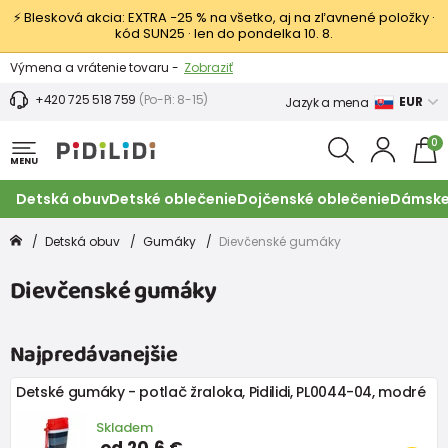
⚡ Blesková akcia: EXTRA −25 % na všetko, aj na zľavnené položky ·
kód SUN25 · len do pondelka 10. 8.
Výmena a vrátenie tovaru -
Zobraziť
Zľava 3,80 EUR na prvý nákup -
Podmienky
+420 725 518 759
(Po-Pi: 8-15)
EUR
Jazyk a mena
0
MENU
Detská obuv
Detské oblečenie
Dojčenské oblečenie
Dámske
Detská obuv
Gumáky
Dievčenské gumáky
Dievčenské gumáky
Najpredávanejšie
Detské gumáky - potlač žraloka, Pidilidi, PL0044-04, modré
Skladem
od 20,6 €