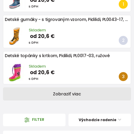
s DPH
Detské gumáky - s tigrovaným vzorom, Pidilidi, PL0043-17, oranžová
Skladem
od 20,6 €
s DPH
Detské topánky s krtkom, Pidilidi, PL0017-03, ružové
Skladem
od 20,6 €
s DPH
Zobraziť viac
FILTER
Východzie radenie