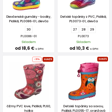
Dievčenské gumáky - bodky,
Detské topánky z PVC, Pidilidi,
Pidilidi, PL0086-01, dievča
PL0073-01, dievča
30
27
28
29
PL0086-01
PL0073
Skladem
Skladem
od 18,6 €
od 10,3 €
s DPH
s DPH
SUN25
-31%
SUN25
čižmy PVC love, Pidilidi, PL60,
Detské topánky so sovou,
holka
Pidilidi, PL0055-17, oranžová