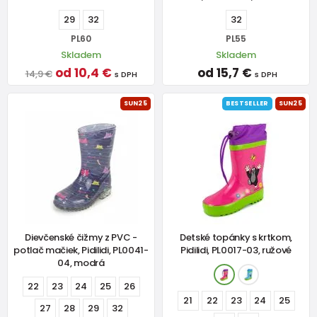
29
32
32
PL60
PL55
Skladem
Skladem
od 10,4 €
od 15,7 €
14,9 €
s DPH
s DPH
SUN25
BESTSELLER
SUN25
Dievčenské čižmy z PVC -
Detské topánky s krtkom,
potlač mačiek, Pidilidi, PL0041-
Pidilidi, PL0017-03, ružové
04, modrá
22
23
24
25
26
21
22
23
24
25
27
28
29
32