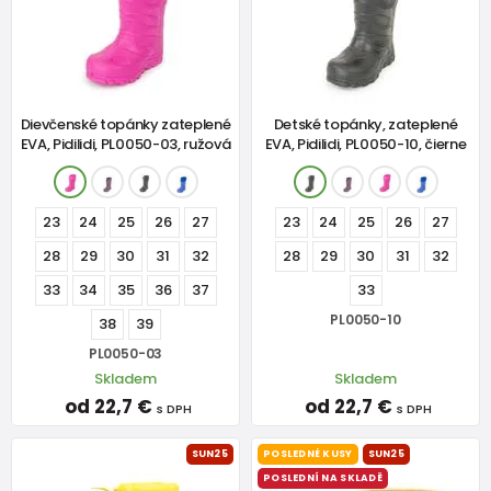
Dievčenské topánky zateplené
Detské topánky, zateplené
EVA, Pidilidi, PL0050-03, ružová
EVA, Pidilidi, PL0050-10, čierne
23
24
25
26
27
23
24
25
26
27
28
29
30
31
32
28
29
30
31
32
33
34
35
36
37
33
PL0050-10
38
39
PL0050-03
Skladem
Skladem
od 22,7 €
od 22,7 €
s DPH
s DPH
SUN25
POSLEDNÉ KUSY
SUN25
POSLEDNÍ NA SKLADĚ