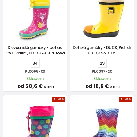
Dievčenské gumáky - potlač
Detské gumáky - DUCK, Pidilidi,
CAT, Pidilidi, PL0095-03, ružová
PL0087-20, uni
34
29
PL0095-03
PL0087-20
Skladem
Skladem
od 20,6 €
od 16,5 €
s DPH
s DPH
SUN25
SUN25