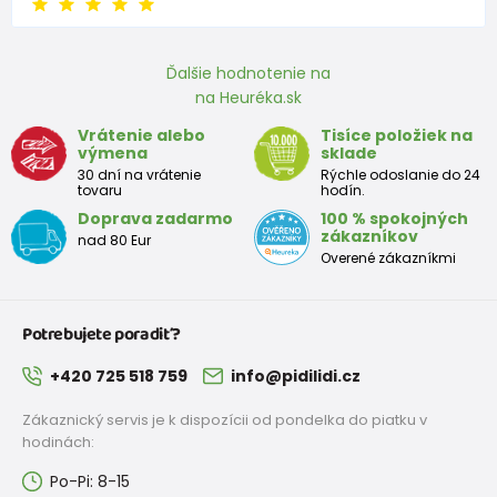
Ďalšie hodnotenie na
na Heuréka.sk
Vrátenie alebo
Tisíce položiek na
výmena
sklade
30 dní na vrátenie
Rýchle odoslanie do 24
tovaru
hodín.
Doprava zadarmo
100 % spokojných
zákazníkov
nad 80 Eur
Overené zákazníkmi
Potrebujete poradiť?
+420 725 518 759
info@pidilidi.cz
Zákaznický servis je k dispozícii od pondelka do piatku v
hodinách:
Po-Pi: 8-15