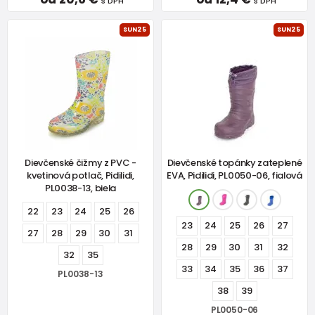
s DPH
s DPH
SUN25
SUN25
Dievčenské čižmy z PVC -
Dievčenské topánky zateplené
kvetinová potlač, Pidilidi,
EVA, Pidilidi, PL0050-06, fialová
PL0038-13, biela
22
23
24
25
26
23
24
25
26
27
27
28
29
30
31
28
29
30
31
32
32
35
33
34
35
36
37
PL0038-13
38
39
PL0050-06