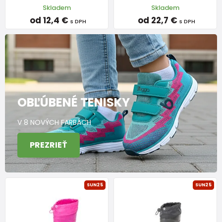
Skladem
Skladem
od 12,4 €
od 22,7 €
s DPH
s DPH
OBĽÚBENÉ TENISKY
V 8 NOVÝCH FARBÁCH
PREZRIEŤ
SUN25
SUN25