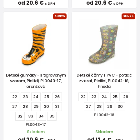
od 20,6 €
od 20,6 €
s DPH
s DPH
SUN25
SUN25
Detské gumáky - s tigrovaným
Detské čižmy z PVC - potlač
vzorom, Pidilidi, PL0043-17,
zvierat, Pidilidi, PL0042-18,
oranžová
hnedá
22
23
24
25
26
22
23
24
25
26
27
28
29
30
31
27
28
29
30
PL0042-18
32
33
34
35
PL0043-17
Skladem
Skladem
od 20,6 €
od 12,4 €