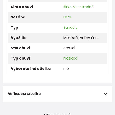
Šírka obuvi
šírka M - stredná
Sezóna
Leto
Typ
Sandály
Využitie
Mestské
,
Voľný čas
Štýl obuvi
casual
Typ obuvi
Klasická
Vyberateľná stielka
nie
Veľkostná tabuľka
Chcem vypočítať veľkosti obuvi na základe
meranie
dĺžky chodidla.