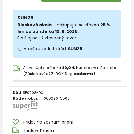
SUN25
Blesková akcia
– nakupujte so zľavou
25 %
len do pondelka 10. 8. 2026.
Platí aj na už zľavnený tovar.
👉 V košíku zadajte kód:
SUN25
Ak nakúpite ešte za
80,0 €
budete mať Packeta
(Zásielkovňa) Z-BOX 5 kg
zadarmo!
Kód
:
SF0508-03
Kód výrobcu
:
1-600096-5500
Pridať na Zoznam prianí
Sledovať cenu