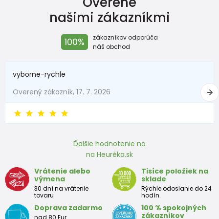
Overené
našimi zákazníkmi
zákazníkov odporúča
100%
náš obchod
Objednajte si túto veľkosť - tá je správna
(výpočet je i s nadměrkem)
vyborne-rychle
Overený zákazník, 17. 7. 2026
Ako postupovať pri meraní:
Zmerajte nohu Vášho dieťaťa na tvrdšie papierovej
podložke (od päty k najdlhšiemu prstu urobte risku).
Dĺžku nameraného chodidlá zadajte do tabuľky
Tým sa Vám vypočíta tá správna veľkosť, ktorú
Ďalšie hodnotenie na
potrebujete.
na Heuréka.sk
Náš výpočet je počítaný aj s nadbytkom, ktorý je pre Vás
Vrátenie alebo
Tisíce položiek na
tak dôležitým faktorom správne a vhodné veľkosti.
výmena
sklade
30 dní na vrátenie
Rýchle odoslanie do 24
tovaru
hodín.
Doprava zadarmo
100 % spokojných
Veľkostná tabuľka:
zákazníkov
nad 80 Eur