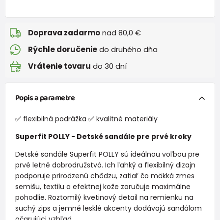
Doprava zadarmo
nad 80,0 €
Rýchle doručenie
do druhého dňa
Vrátenie tovaru
do 30 dní
Popis a parametre
✅ flexibilná podrážka ✅ kvalitné materiály
Superfit POLLY - Detské sandále pre prvé kroky
Detské sandále Superfit POLLY sú ideálnou voľbou pre
prvé letné dobrodružstvá. Ich ľahký a flexibilný dizajn
podporuje prirodzenú chôdzu, zatiaľ čo mäkká zmes
semišu, textilu a efektnej kože zaručuje maximálne
pohodlie. Roztomilý kvetinový detail na remienku na
suchý zips a jemné lesklé akcenty dodávajú sandálom
očarujúci vzhľad.