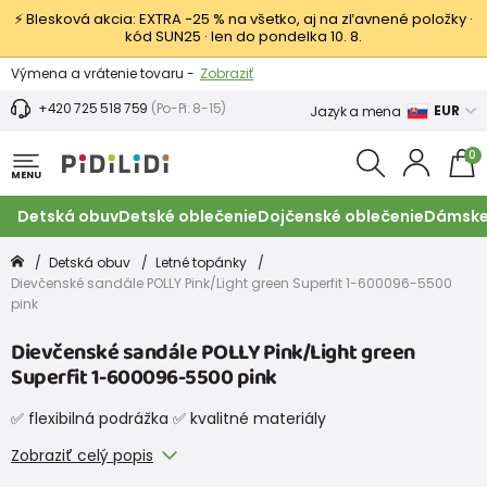
⚡ Blesková akcia: EXTRA −25 % na všetko, aj na zľavnené položky ·
kód SUN25 · len do pondelka 10. 8.
Výmena a vrátenie tovaru -
Zobraziť
Zľava 3,80 EUR na prvý nákup -
Podmienky
+420 725 518 759
(Po-Pi: 8-15)
EUR
Jazyk a mena
0
MENU
Detská obuv
Detské oblečenie
Dojčenské oblečenie
Dámske
Detská obuv
Letné topánky
Dievčenské sandále POLLY Pink/Light green Superfit 1-600096-5500
pink
Dievčenské sandále POLLY Pink/Light green
Superfit 1-600096-5500 pink
✅ flexibilná podrážka ✅ kvalitné materiály
Zobraziť celý popis