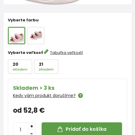
Vyberte farbu
Vyberte veľkosť
Tabuľka veľkostí
20
21
skladem
skladem
Skladem > 3 ks
Kedy vám produkt doručíme?
od 52,8 €
+
Pridať do košíka
-