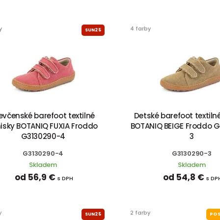
y
4 farby
SUN25
evčenské barefoot textilné
Detské barefoot textiln
nisky BOTANIQ FUXIA Froddo
BOTANIQ BEIGE Froddo 
G3130290-4
3
G3130290-4
G3130290-3
Skladem
Skladem
od 56,9 €
od 54,8 €
s DPH
s DP
y
2 farby
SUN25
POS