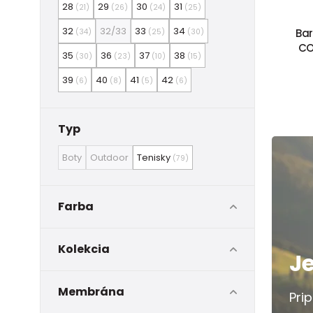
28
29
30
31
(21)
(26)
(24)
(25)
32
32/33
33
34
Bar
(34)
(25)
(30)
CO
35
36
37
38
(30)
(23)
(10)
(15)
39
40
41
42
(6)
(8)
(5)
(6)
Typ
Boty
Outdoor
Tenisky
(79)
Farba
Kolekcia
J
Membrána
Pri