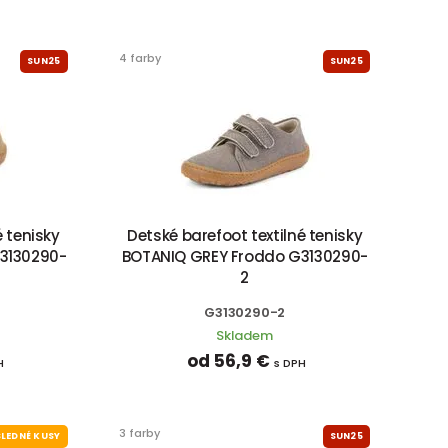
4 farby
SUN25
SUN25
é tenisky
Detské barefoot textilné tenisky
G3130290-
BOTANIQ GREY Froddo G3130290-
2
G3130290-2
Skladem
od 56,9 €
H
s DPH
3 farby
LEDNÉ KUSY
SUN25