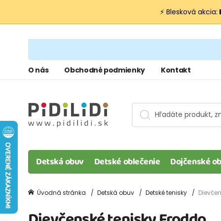
⚡ Blesková akcia:
O nás
Obchodné podmienky
Kontakt
Detská obuv
Detské oblečenie
Dojčenské ob
Úvodná stránka
Detská obuv
Detské tenisky
Dievčen
Dievčenské tenisky Froddo