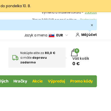
 do pondelka 10. 8.
Výmena a vrátenie tovaru -
Zobraziť
Zľava 3,80 EUR na prvý nákup -
Podmienky
Môj účet
Jazyk a mena
EUR
0
Nakúpte ešte za
80,0 €
a máte
dopravu
Váš košík
zadarmo
0 €
lých
Hračky
Akcie
Výpredaj
Promo kódy