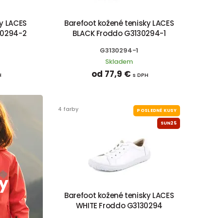
ky LACES
Barefoot kožené tenisky LACES
30294-2
BLACK Froddo G3130294-1
G3130294-1
Skladem
od 77,9 €
H
s DPH
4 farby
POSLEDNÉ KUSY
SUN25
y
Barefoot kožené tenisky LACES
WHITE Froddo G3130294