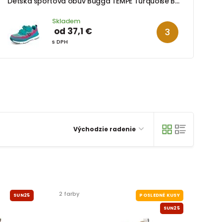
Detská športová obuv Bugga TEMPE Turquoise B00211-15
Skladem
od 37,1 €
s DPH
Východzie radenie
2 farby
SUN25
POSLEDNÉ KUSY
SUN25