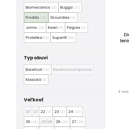
Biomecanics
Bugga
(13)
(27)
Froddo
Groundies
(79)
(3)
Joma
Keen
Pegres
(29)
(8)
(3)
Di
Protetika
Superfit
(13)
(118)
teni
Typ obuvi
Barefoot
Barefoot kompromis
(75)
Klasická
(4)
4 farb
Veľkosť
20
21
22
23
24
(3)
(2)
(22)
25
25/26
26
27
(26)
(20)
(25)