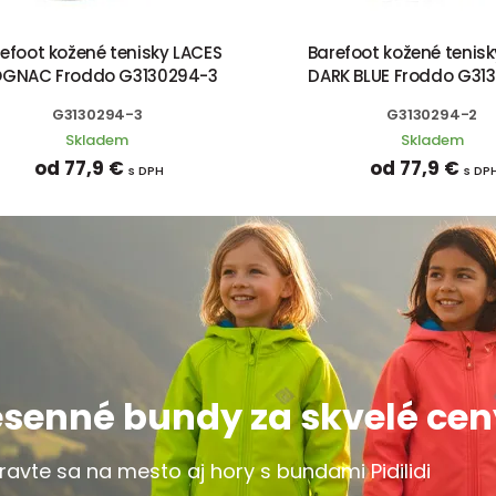
efoot kožené tenisky LACES
Barefoot kožené tenis
GNAC Froddo G3130294-3
DARK BLUE Froddo G31
G3130294-3
G3130294-2
Skladem
Skladem
od 77,9 €
od 77,9 €
s DPH
s DP
esenné bundy za skvelé cen
pravte sa na mesto aj hory s bundami Pidilidi