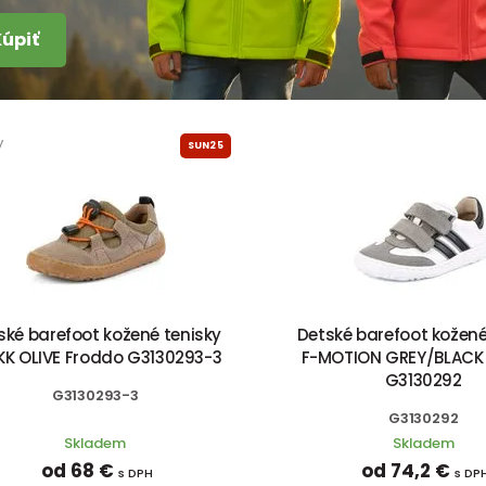
Kúpiť
y
SUN25
ské barefoot kožené tenisky
Detské barefoot kožené
KK OLIVE Froddo G3130293-3
F-MOTION GREY/BLACK
G3130292
G3130293-3
G3130292
Skladem
Skladem
od 68 €
od 74,2 €
s DPH
s DP