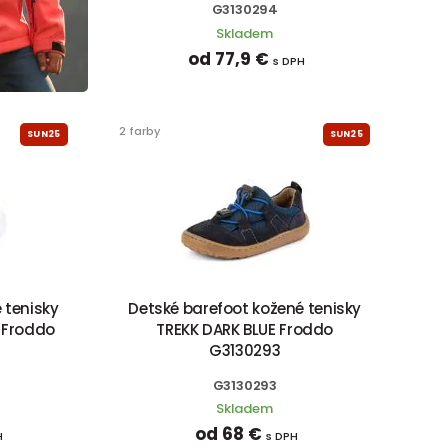
G3130294
Skladem
od 77,9 €
s DPH
2 farby
SUN25
SUN25
 tenisky
Detské barefoot kožené tenisky
 Froddo
TREKK DARK BLUE Froddo
G3130293
G3130293
Skladem
od 68 €
H
s DPH