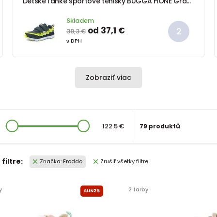
Detské ľahké športové tenisky BUGGA HONE Gray/Yellow/Black
Skladem
od 37,1 €
38,3 €
s DPH
Zobraziť viac
122.5 €
79 produktů
filtre:
Značka: Froddo
Zrušiť všetky filtre
y
2 farby
SUN25