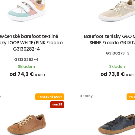
evčenské barefoot textilné
Barefoot tenisky GEO 
sky LOOP WHITE/PINK Froddo
SHINE Froddo G3130
G3130282-4
G3130273-3
G3130282-4
Skladem
Skladem
od 74,2 €
od 73,8 €
s DPH
s DP
y
4 farby
POSLEDNÉ KUSY
POS
SUN25