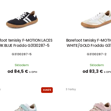
foot tenisky F-MOTION LACES
Barefoot tenisky F-MOT
RK BLUE Froddo G3130287-5
WHITE/GOLD Froddo G3
G3130287-5
G3130287-2
Skladem
Skladem
od 84,5 €
od 83,3 €
s DPH
s DP
y
3 farby
SUN25