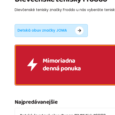
Dievčenské tenisky značky Froddo u nás vyberáte tenisky
Detská obuv značky JOMA
Mimoriadna
denná ponuka
Najpredávanejšie