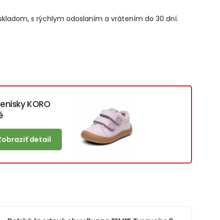
o skladom, s rýchlym odoslaním a vrátením do 30 dní.
tenisky KORO
é
Zobraziť detail