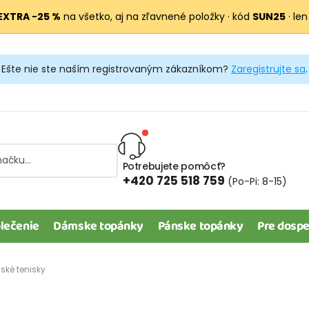
EXTRA −25 %
na všetko, aj na zľavnené položky · kód
SUN25
· len
Ešte nie ste naším registrovaným zákazníkom?
Zaregistrujte sa
.
Potrebujete pomôcť?
+420 725 518 759
(Po-Pi: 8-15)
lečenie
Dámske topánky
Pánske topánky
Pre dospe
ské tenisky