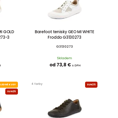
MI GOLD
Barefoot tenisky GEO MI WHITE
273-3
Froddo G3130273
G3130273
Skladem
od 73,8 €
H
s DPH
4 farby
LEDNÉ KUSY
SUN25
SUN25