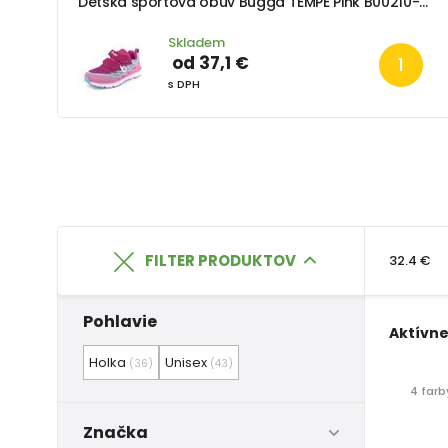
Detská športová obuv Bugga TEMPE Pink B00210-03
Skladem
od 37,1 €
s DPH
FILTER PRODUKTOV
32.4 €
Pohlavie
Aktívne 
Holka
Unisex
(36)
(43)
4 farb
Značka