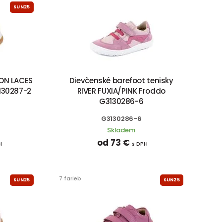
SUN25
ION LACES
Dievčenské barefoot tenisky
130287-2
RIVER FUXIA/PINK Froddo
G3130286-6
G3130286-6
Skladem
od 73 €
H
s DPH
7 farieb
SUN25
SUN25