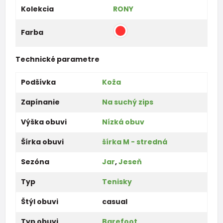
Kolekcia
RONY
Farba
Technické parametre
Podšívka
Koža
Zapínanie
Na suchý zips
Výška obuvi
Nízká obuv
Šírka obuvi
šírka M - stredná
Sezóna
Jar
,
Jeseň
Typ
Tenisky
Štýl obuvi
casual
Typ obuvi
Barefoot