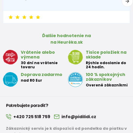
Ďalšie hodnotenie na
na Heuréka.sk
Vrátenie alebo
Tisíce položiek na
výmena
sklade
30 dní na vrátenie
Rýchle odoslanie do
tovaru
24 hodín.
Doprava zadarmo
100 % spokojných
zákazníkov
nad 80 Eur
Overené zákazníkmi
Potrebujete poradiť?
+420 725 518 759
info@pidilidi.cz
Zákaznický servis je k dispozícii od pondelka do piatku v