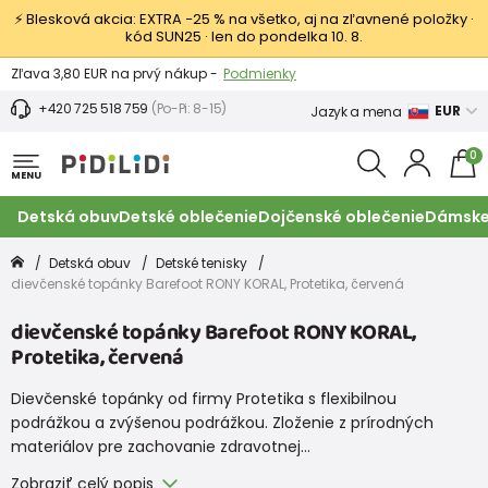
⚡ Blesková akcia: EXTRA −25 % na všetko, aj na zľavnené položky ·
kód SUN25 · len do pondelka 10. 8.
Výmena a vrátenie tovaru -
Zobraziť
Zľava 3,80 EUR na prvý nákup -
Podmienky
+420 725 518 759
(Po-Pi: 8-15)
EUR
Jazyk a mena
0
MENU
Detská obuv
Detské oblečenie
Dojčenské oblečenie
Dámske
Detská obuv
Detské tenisky
dievčenské topánky Barefoot RONY KORAL, Protetika, červená
dievčenské topánky Barefoot RONY KORAL,
Protetika, červená
Dievčenské topánky od firmy Protetika s flexibilnou
podrážkou a zvýšenou podrážkou. Zloženie z prírodných
materiálov pre zachovanie zdravotnej…
Zobraziť celý popis