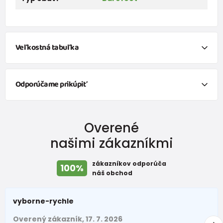
Veľkostná tabuľka
Odporúčame prikúpiť
FUNNY chlapčenské ponožky - 3pack, Pidilidi, PD0141-02, chlapec
Overené
9,5 €
od 5,8 €
s DPH
našimi zákazníkmi
Skladem
zákazníkov odporúča
FUNNY dievčenské ponožky - 3pack, Pidilidi, PD0134-01, dievča
100%
náš obchod
9,5 €
od 5,8 €
s DPH
vyborne-rychle
Skladem
Overený zákazník, 17. 7. 2026