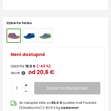
Vyberte farbu
Není dostupné
Ušetríte
15,5 €
(-43 %)
od 20,6 €
36,1 €
+
Dotaz na dostupnosť
-
Ak nakúpite ešte za
80,0 €
budete mať Packeta
(Zásielkovňa) Z-BOX 5 kg
zadarmo!