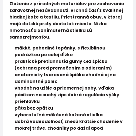
Zloženie z
prírodných materiálov
pre zachovanie
zdravotnej nezávadnosti. Vrchná časť z kvalitnej
hladkej kože a textilu.
Priestranná
obuv, v ktorej
majú detské prsty dostatok miesta.
Nízka
hmotnosť
a odnímateľná stielka sú
samozrejmosťou.
mäkké, pohodlné topánky, s flexibilnou
podrážkou po celej dĺžke
praktické pretiahnutia gumy cez špičku
(ochrana pred premočením a odieraním)
anatomicky tvarovaná špička vhodná aj na
dominantné palec
vhodné na užšie a priemernej nohy, vďaka
pásikom na suchý zips dobrá regulácia výšky
priehlavku
päta bez opätku
vyberateľná mäkčená kožená stielka
dobrá vodeodolnosť, znesú kratšie chodenie v
mokrej tráve, chodníky po daždi apod