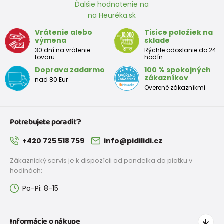
Ďalšie hodnotenie na
na Heuréka.sk
Vrátenie alebo
Tisíce položiek na
výmena
sklade
30 dní na vrátenie
Rýchle odoslanie do 24
tovaru
hodín.
Doprava zadarmo
100 % spokojných
zákazníkov
nad 80 Eur
Overené zákazníkmi
Potrebujete poradiť?
+420 725 518 759
info@pidilidi.cz
Zákaznický servis je k dispozícii od pondelka do piatku v
hodinách:
Po-Pi: 8-15
Informácie o nákupe