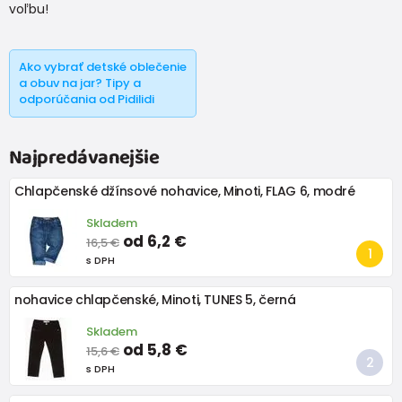
voľbu!
Ako vybrať detské oblečenie
a obuv na jar? Tipy a
odporúčania od Pidilidi
Najpredávanejšie
Chlapčenské džínsové nohavice, Minoti, FLAG 6, modré
Skladem
od 6,2 €
16,5 €
s DPH
nohavice chlapčenské, Minoti, TUNES 5, černá
Skladem
od 5,8 €
15,6 €
s DPH