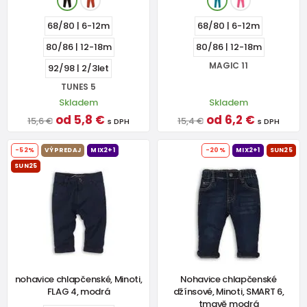
68/80 | 6-12m
68/80 | 6-12m
80/86 | 12-18m
80/86 | 12-18m
MAGIC 11
92/98 | 2/3let
TUNES 5
Skladem
Skladem
od 5,8 €
od 6,2 €
15,6 €
15,4 €
s DPH
s DPH
-52%
VÝPREDAJ
MIX2+1
-20%
MIX2+1
SUN25
SUN25
nohavice chlapčenské, Minoti,
Nohavice chlapčenské
FLAG 4, modrá
džínsové, Minoti, SMART 6,
tmavě modrá