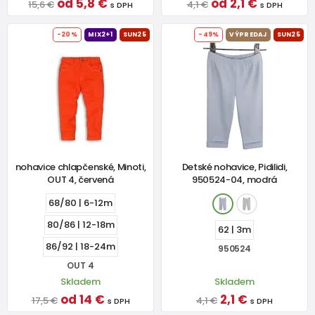
od 5,8 €
od 2,1 €
15,6 €
4,1 €
s DPH
s DPH
-20%
MIX2+1
SUN25
-49%
VÝPREDAJ
SUN25
nohavice chlapčenské, Minoti,
Detské nohavice, Pidilidi,
OUT 4, červená
950524-04, modrá
68/80 | 6-12m
80/86 | 12-18m
62 | 3m
86/92 | 18-24m
950524
OUT 4
Skladem
Skladem
od 14 €
2,1 €
17,5 €
4,1 €
s DPH
s DPH