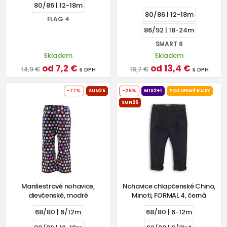
80/86 | 12-18m
80/86 | 12-18m
FLAG 4
86/92 | 18-24m
SMART 6
Skladem
Skladem
od 7,2 €
od 13,4 €
14,9 €
16,7 €
s DPH
s DPH
-77%
SUN25
-25%
MIX2+1
POSLEDNÉ KUSY
SUN25
Manšestrové nohavice,
Nohavice chlapčenské Chino,
dievčenské, modré
Minoti, FORMAL 4, černá
68/80 | 6/12m
68/80 | 6-12m