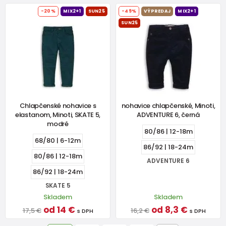
-20%
MIX2+1
SUN25
-49%
VÝPREDAJ
MIX2+1
SUN25
Chlapčenské nohavice s
nohavice chlapčenské, Minoti,
elastanom, Minoti, SKATE 5,
ADVENTURE 6, černá
modré
80/86 | 12-18m
68/80 | 6-12m
86/92 | 18-24m
80/86 | 12-18m
ADVENTURE 6
86/92 | 18-24m
SKATE 5
Skladem
Skladem
od 14 €
od 8,3 €
17,5 €
16,2 €
s DPH
s DPH