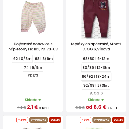
Dojčenské nohavice s
tepláky chlapčenské, Minoti,
nápletom, Pidilidi, PD173-03
BJOG 6, vínová
62 | 0/3m
68 | 3/6m
68/80 | 6-12m
74 | 6/9m
80/86 | 12-18m
PD173
86/92 | 18-24m
92/98 | 2/3let
BJOG 6
Skladem
Skladem
2,1 €
od 6,6 €
4,1 €
8,3 €
s DPH
s DPH
-49%
VÝPREDAJ
SUN25
-66%
VÝPREDAJ
SUN25