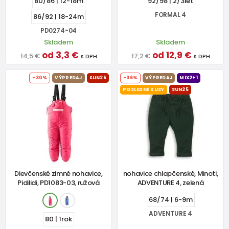
80/86 | 12-18m
92/98 | 2/3let
FORMAL 4
86/92 | 18-24m
PD0274-04
Skladem
Skladem
od 3,3 €
od 12,9 €
14,5 €
17,2 €
s DPH
s DPH
-30%
VÝPREDAJ
SUN25
-36%
VÝPREDAJ
MIX2+1
POSLEDNÉ KUSY
SUN25
Dievčenské zimné nohavice,
nohavice chlapčenské, Minoti,
Pidilidi, PD1083-03, ružová
ADVENTURE 4, zelená
68/74 | 6-9m
ADVENTURE 4
80 | 1rok