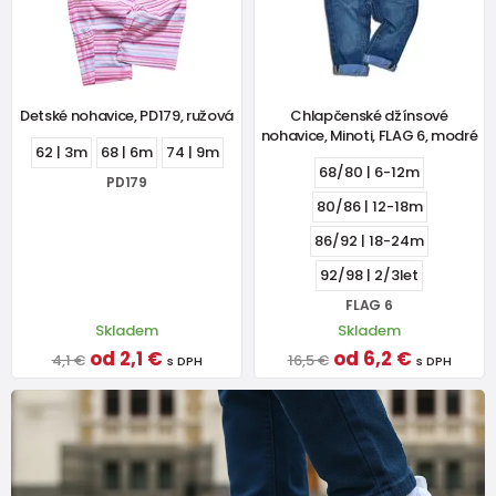
Detské nohavice, PD179, ružová
Chlapčenské džínsové
nohavice, Minoti, FLAG 6, modré
62 | 3m
68 | 6m
74 | 9m
68/80 | 6-12m
PD179
80/86 | 12-18m
86/92 | 18-24m
92/98 | 2/3let
FLAG 6
Skladem
Skladem
od 2,1 €
od 6,2 €
4,1 €
16,5 €
s DPH
s DPH