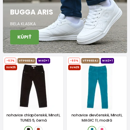
BUGGA ARIS
BIELA KLASIKA
KÚPIŤ
-63%
VÝPREDAJ
MIX2+1
-60%
VÝPREDAJ
MIX2+1
SUN25
SUN25
nohavice chlapčenské, Minoti,
nohavice dievčenské, Minoti,
TUNES 5, černá
MAGIC 11, modrá