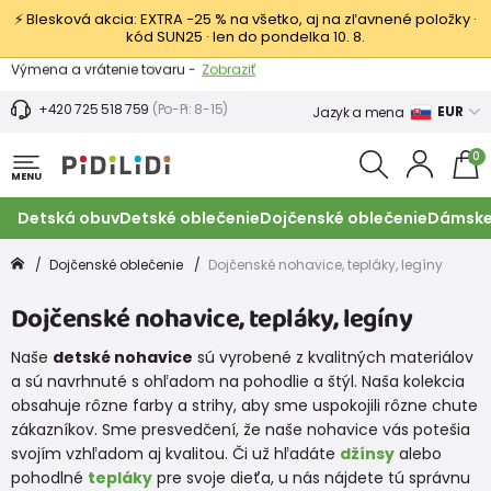
⚡ Blesková akcia: EXTRA −25 % na všetko, aj na zľavnené položky ·
kód SUN25 · len do pondelka 10. 8.
Výmena a vrátenie tovaru -
Zobraziť
Zľava 3,80 EUR na prvý nákup -
Podmienky
+420 725 518 759
(Po-Pi: 8-15)
EUR
Jazyk a mena
0
MENU
Detská obuv
Detské oblečenie
Dojčenské oblečenie
Dámske
Dojčenské oblečenie
Dojčenské nohavice, tepláky, legíny
Dojčenské nohavice, tepláky, legíny
Naše
detské nohavice
sú vyrobené z kvalitných materiálov
a sú navrhnuté s ohľadom na pohodlie a štýl. Naša kolekcia
obsahuje rôzne farby a strihy, aby sme uspokojili rôzne chute
zákazníkov. Sme presvedčení, že naše nohavice vás potešia
svojím vzhľadom aj kvalitou. Či už hľadáte
džínsy
alebo
pohodlné
tepláky
pre svoje dieťa, u nás nájdete tú správnu