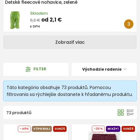
Detské fleecové nohavice, zelené
Skladem
od 2,1 €
6,2 €
s DPH
Zobraziť viac
FILTER
Východzie radenie
Táto kategória obsahuje 73 produktů. Pomocou
filtrovania sa rýchlejšie dostanete k hľadanému produktu.
73 produktů
-49%
VÝPREDAJ
SUN25
-20%
MIX2+1
SUN25