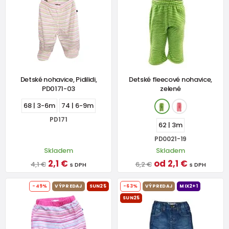
Detské nohavice, Pidilidi,
Detské fleecové nohavice,
PD0171-03
zelené
68 | 3-6m
74 | 6-9m
PD171
62 | 3m
PD0021-19
Skladem
Skladem
2,1 €
od 2,1 €
4,1 €
6,2 €
s DPH
s DPH
-49%
VÝPREDAJ
SUN25
-63%
VÝPREDAJ
MIX2+1
SUN25