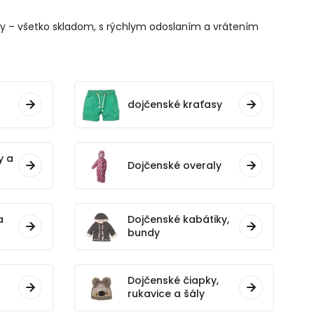
rby – všetko skladom, s rýchlym odoslaním a vrátením
dojčenské kraťasy
y a
Dojčenské overaly
a
Dojčenské kabátiky,
bundy
Dojčenské čiapky,
rukavice a šály