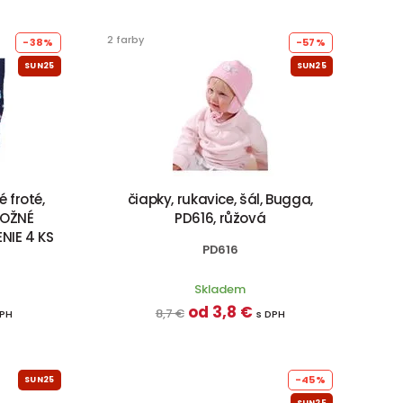
2 farby
-38%
-57%
SUN25
SUN25
 froté,
čiapky, rukavice, šál, Bugga,
MOŽNÉ
PD616, růžová
NIE 4 KS
PD616
Skladem
od 3,8 €
8,7 €
DPH
s DPH
-45%
SUN25
SUN25