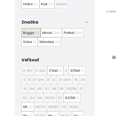
Holka
Kluk
Unisex
(5)
(2)
2 farb
Značka
Bugga
Minoti
Pidilidi
(7)
(349)
(123)
Sobe
Wendee
(1)
(9)
či
Veľkosť
0-6m
0-12m
1/2let
2
3/5let
(1)
(1)
4
6
6-12m
8
12
12-24m
18
24
41
44
45
47
48
50
50/56
51
52
54
56
56/62
62
62/68
(1)
68
68/74
68/80
74
74/80
(3)
80
80/86
86
86/92
92