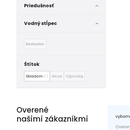
Priedušnosť
Vodný stĺpec
Bestseller
Štítok
Skladom
Akcia
Výprodaj
(7)
Overené
vyborn
našimi zákazníkmi
Overený