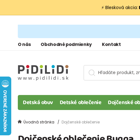
⚡ Blesková akcia:
O nás
Obchodné podmienky
Kontakt
Detská obuv
Detské oblečenie
Dojčenské ob
Úvodná stránka
Dojčenské oblečenie
Dojčenské oblečenie Bugga