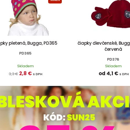
apky pletená, Bugga, PD365
čiapky dievčenské, Bugg
červená
PD365
PD376
Skladem
Skladem
2,8 €
od 4,1 €
3,3 €
s DPH
s DPH