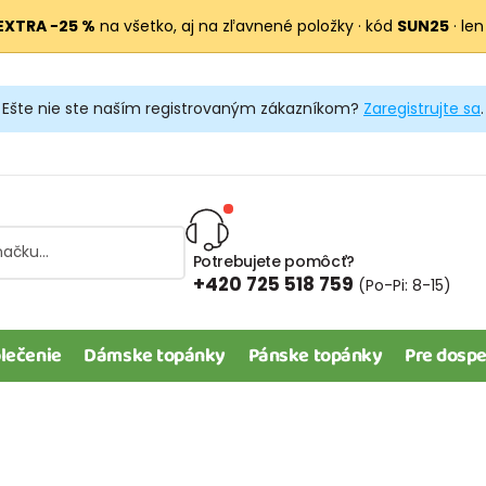
EXTRA −25 %
na všetko, aj na zľavnené položky · kód
SUN25
· len
Ešte nie ste naším registrovaným zákazníkom?
Zaregistrujte sa
.
Potrebujete pomôcť?
+420 725 518 759
(Po-Pi: 8-15)
lečenie
Dámske topánky
Pánske topánky
Pre dospe