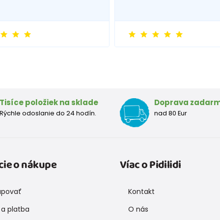
Tisíce položiek na sklade
Doprava zadar
Rýchle odoslanie do 24 hodín.
nad 80 Eur
cie o nákupe
Víac o Pidilidi
upovať
Kontakt
a platba
O nás