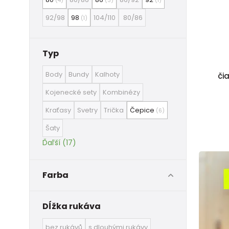
(4)
(3)
(1)
92/98
98
104/110
80/86
(1)
Typ
Body
Bundy
Kalhoty
či
Kojenecké sety
Kombinézy
Kraťasy
Svetry
Trička
Čepice
(6)
Šaty
Ďaľší (17)
Farba
Dĺžka rukáva
bez rukávů
s dlouhými rukávy