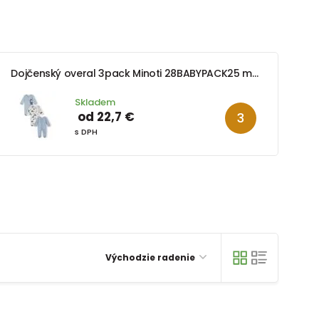
Dojčenský overal 3pack Minoti 28BABYPACK25 modrý
Skladem
od 22,7 €
s DPH
Východzie radenie