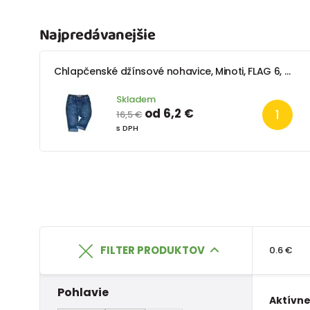
Najpredávanejšie
Chlapčenské džínsové nohavice, Minoti, FLAG 6, modré
Skladem
od 6,2 €
16,5 €
s DPH
FILTER PRODUKTOV
0.6 €
Pohlavie
Aktívne 