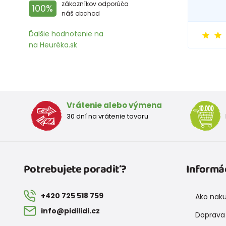
zákazníkov odporúča
100%
náš obchod
Ďalšie hodnotenie na
na Heuréka.sk
Vrátenie alebo výmena
30 dní na vrátenie tovaru
Potrebujete poradiť?
Informá
+420 725 518 759
Ako nak
info@pidilidi.cz
Doprava 