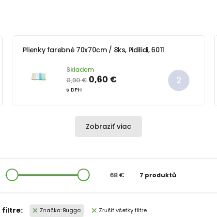
Plienky farebné 70x70cm / 8ks, Pidilidi, 6011
Skladem
0,60 €
0,90 €
s DPH
Zobraziť viac
68 €
7 produktů
filtre:
Značka: Bugga
Zrušiť všetky filtre