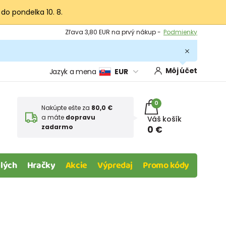
 do pondelka 10. 8.
Výmena a vrátenie tovaru -
Zobraziť
Zľava 3,80 EUR na prvý nákup -
Podmienky
Môj účet
Jazyk a mena
EUR
0
Nakúpte ešte za
80,0 €
a máte
dopravu
Váš košík
zadarmo
0 €
lých
Hračky
Akcie
Výpredaj
Promo kódy