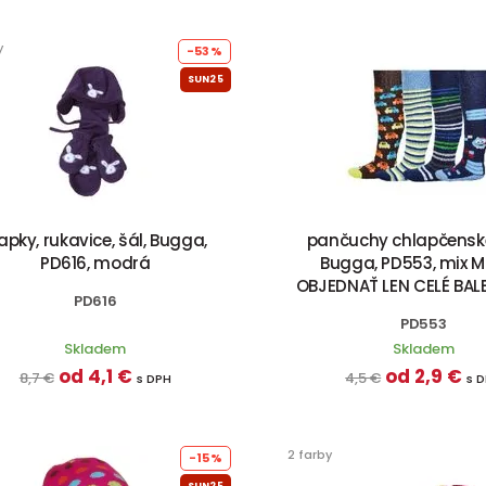
y
-53%
SUN25
apky, rukavice, šál, Bugga,
pančuchy chlapčenské
PD616, modrá
Bugga, PD553, mix 
OBJEDNAŤ LEN CELÉ BALE
PD616
PD553
Skladem
Skladem
od 4,1 €
od 2,9 €
8,7 €
4,5 €
s DPH
s 
2 farby
-15%
SUN25