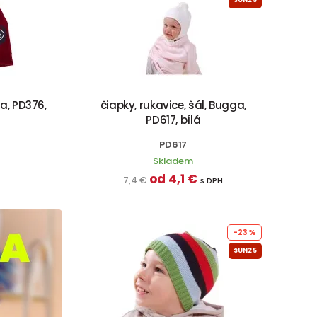
a, PD376,
čiapky, rukavice, šál, Bugga,
PD617, bílá
PD617
Skladem
od 4,1 €
7,4 €
s DPH
-23%
SUN25