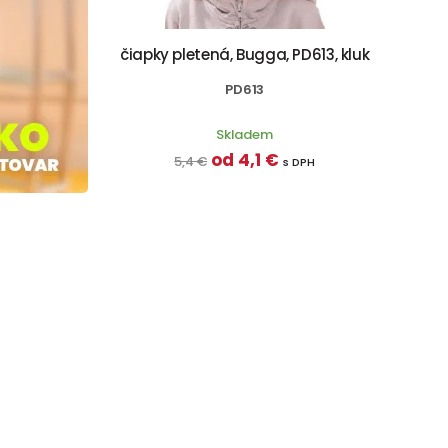
čiapky pletená, Bugga, PD613, kluk
PD613
Skladem
od 4,1 €
5,4 €
s DPH