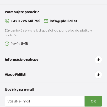
Potrebujete poradiť?
+420 725 518 759
info@pidilidi.cz
Zákaznický servis je k dispozícii od pondelka do piatku v
hodinách:
Po-Pi: 8-15
Informácie o nákupe
Ako nakupovať
Víac o Pidilidi
Doprava a platba
Tabuľka veľkostí oblečenia
Kontakt
Novinky na e-mail
Tabuľka veľkostí obuvi
O nás
Vrátenie tovaru a reklamacie
Blog
OK
Reklamačný poriadok
Veľkoobchod PiDiLiDi