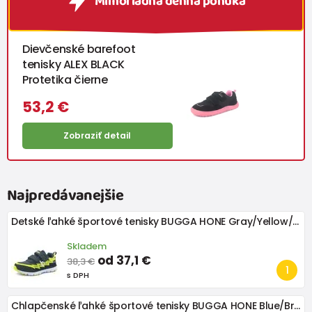
Mimoriadna denná ponuka
Dievčenské barefoot
tenisky ALEX BLACK
Protetika čierne
53,2 €
Zobraziť detail
Najpredávanejšie
Detské ľahké športové tenisky BUGGA HONE Gray/Yellow/Black
Skladem
od 37,1 €
38,3 €
s DPH
Chlapčenské ľahké športové tenisky BUGGA HONE Blue/Brown/Green