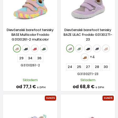
Dievčenské barefoot tenisky
Dievčenské barefoot tenisky
BASE Multicolor Froddo
BAZE LILAC Froddo G3130271-
G3130261-2 multicolor
23
+4
29
34
36
G3130261-2
24
25
27
28
30
G3130271-23
Skladem
Skladem
od 77,1 €
od 68,8 €
s DPH
s DPH
SUN25
SUN25