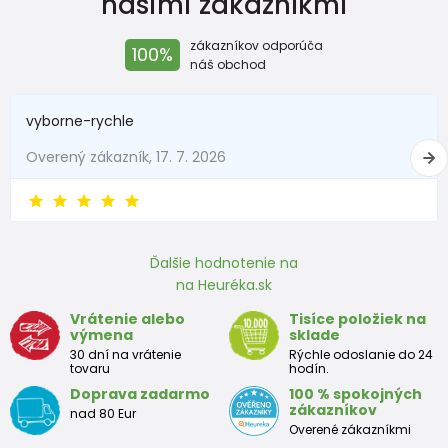
našimi zákazníkmi
zákazníkov odporúča
100%
náš obchod
vyborne-rychle
Overený zákazník, 17. 7. 2026
Ďalšie hodnotenie na
na Heuréka.sk
Vrátenie alebo
Tisíce položiek na
výmena
sklade
30 dní na vrátenie
Rýchle odoslanie do 24
tovaru
hodín.
Doprava zadarmo
100 % spokojných
zákazníkov
nad 80 Eur
Overené zákazníkmi