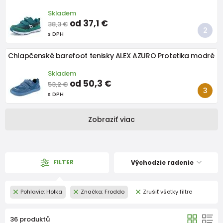
Skladem
od 37,1 €
38,3 €
s DPH
Chlapčenské barefoot tenisky ALEX AZURO Protetika modré
Skladem
od 50,3 €
53,2 €
s DPH
Zobraziť viac
FILTER
Východzie radenie
Pohlavie: Holka
Značka: Froddo
Zrušiť všetky filtre
36 produktů