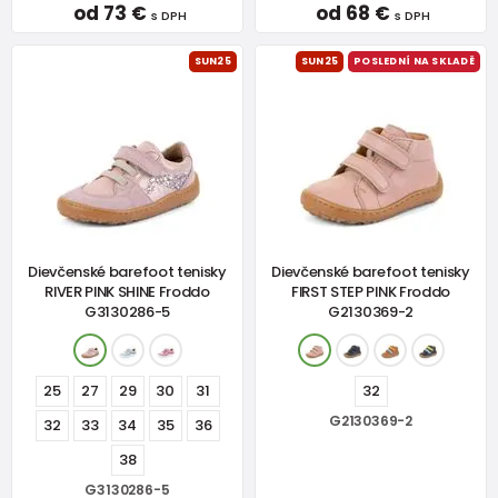
od 73 €
od 68 €
s DPH
s DPH
SUN25
SUN25
POSLEDNÍ NA SKLADĚ
Dievčenské barefoot tenisky
Dievčenské barefoot tenisky
RIVER PINK SHINE Froddo
FIRST STEP PINK Froddo
G3130286-5
G2130369-2
25
27
29
30
31
32
G2130369-2
32
33
34
35
36
38
G3130286-5