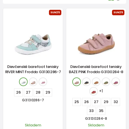
SUN25
SUN25
Dievčenské barefoot tenisky
Dievčenské barefoot tenisky
RIVER MINT Froddo G3130286-7
BAZE PINK Froddo G3130284-8
+1
26
27
28
29
G3130286-7
25
26
27
29
32
33
35
G3130284-8
Skladem
Skladem