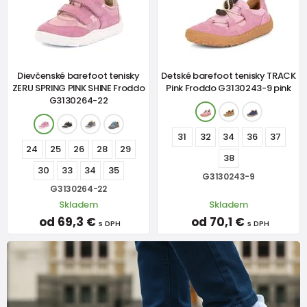
Dievčenské barefoot tenisky
Detské barefoot tenisky TRACK
ZERU SPRING PINK SHINE Froddo
Pink Froddo G3130243-9 pink
G3130264-22
31
32
34
36
37
24
25
26
28
29
38
30
33
34
35
G3130243-9
G3130264-22
Skladem
Skladem
od 69,3 €
od 70,1 €
s DPH
s DPH