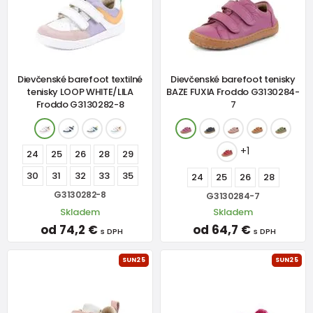
Dievčenské barefoot textilné
Dievčenské barefoot tenisky
tenisky LOOP WHITE/LILA
BAZE FUXIA Froddo G3130284-
Froddo G3130282-8
7
+1
24
25
26
28
29
30
31
32
33
35
24
25
26
28
G3130282-8
G3130284-7
Skladem
Skladem
od 74,2 €
od 64,7 €
s DPH
s DPH
SUN25
SUN25