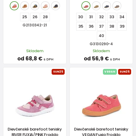
25
26
28
30
31
32
33
34
G2130342-21
35
36
37
38
39
40
G3130290-4
Skladem
Skladem
od 68,8 €
od 56,9 €
s DPH
s DPH
SUN25
VEGAN
SUN25
Dievčenské barefoot tenisky
Dievčenské barefoot tenisky
RIVER FUXIA/PINK Froddo
VEGAN Fuxia Froddo