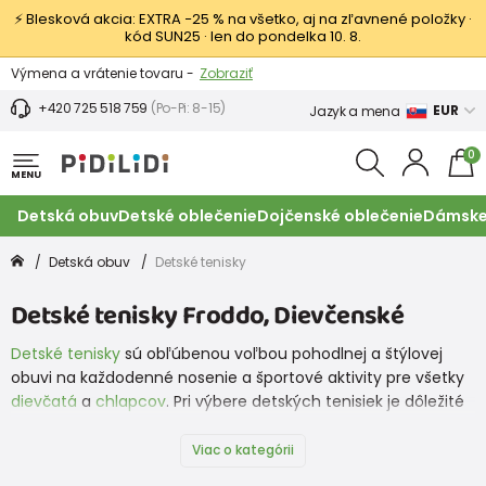
⚡ Blesková akcia: EXTRA −25 % na všetko, aj na zľavnené položky ·
kód SUN25 · len do pondelka 10. 8.
Výmena a vrátenie tovaru -
Zobraziť
Zľava 3,80 EUR na prvý nákup -
Podmienky
+420 725 518 759
(Po-Pi: 8-15)
EUR
Jazyk a mena
0
MENU
Detská obuv
Detské oblečenie
Dojčenské oblečenie
Dámske
Detská obuv
Detské tenisky
Detské tenisky Froddo, Dievčenské
Detské tenisky
sú obľúbenou voľbou pohodlnej a štýlovej
obuvi na každodenné nosenie a športové aktivity pre všetky
dievčatá
a
chlapcov
. Pri výbere detských tenisiek je dôležité
zvážiť niekoľko faktorov, ako je pohodlie, správna veľkosť,
odolnosť a podpora chodidla. Vyberať môžete zo značiek,
Viac o kategórii
ako sú
Superfit
,
Protetika
,
Bugga,
Froddo
,
Pegres
,
Groundies
,