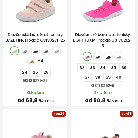
Dievčenské barefoot tenisky
Dievčenské barefoot tenisky
BAZE PINK Froddo G3130271-25
LIGHT FUXIA Froddo G3130262-
5
+4
32
33
34
35
36
24
25
28
37
38
39
40
G3130271-25
G3130262-5
Skladem
Skladem
od 68,8 €
od 60,8 €
s DPH
s DPH
SUN25
SUN25