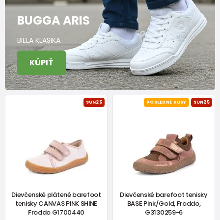
BUGGA ARIS
BIELA KLASIKA
KÚPIŤ
SUN25
POSLEDNÉ KUSY
SUN25
Dievčenské plátené barefoot
Dievčenské barefoot tenisky
tenisky CANVAS PINK SHINE
BASE Pink/Gold, Froddo,
Froddo G1700440
G3130259-6