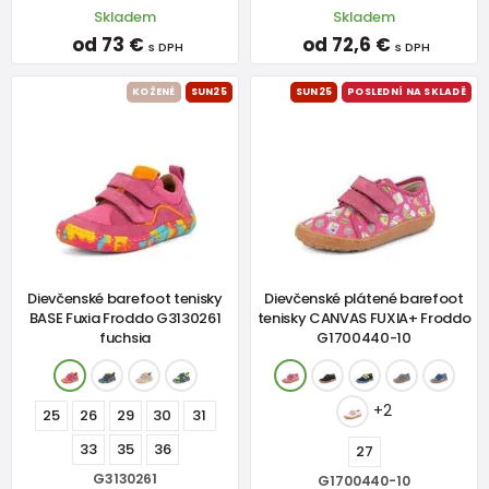
Skladem
Skladem
od 73 €
od 72,6 €
s DPH
s DPH
KOŽENÉ
SUN25
SUN25
POSLEDNÍ NA SKLADĚ
Dievčenské barefoot tenisky
Dievčenské plátené barefoot
BASE Fuxia Froddo G3130261
tenisky CANVAS FUXIA+ Froddo
fuchsia
G1700440-10
+2
25
26
29
30
31
33
35
36
27
G3130261
G1700440-10