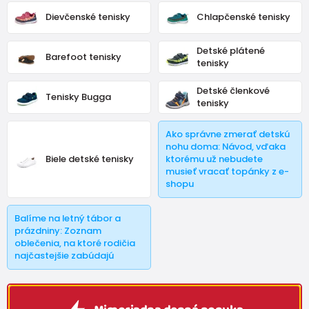
Crave
,
Biomecanics
a
Keen
.
Dievčenské tenisky
Chlapčenské tenisky
Detské plátené
Barefoot tenisky
tenisky
Detské členkové
Tenisky Bugga
tenisky
Ako správne zmerať detskú
nohu doma: Návod, vďaka
Biele detské tenisky
ktorému už nebudete
musieť vracať topánky z e-
shopu
Balíme na letný tábor a
prázdniny: Zoznam
oblečenia, na ktoré rodičia
najčastejšie zabúdajú