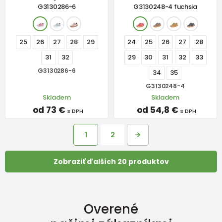
G3130286-6
G3130248-4 fuchsia
25
26
27
28
29
24
25
26
27
28
31
32
29
30
31
32
33
G3130286-6
34
35
G3130248-4
Skladem
Skladem
od 73 €
od 54,8 €
s DPH
s DPH
1
2
Zobraziť ďalších 20 produktov
Overené