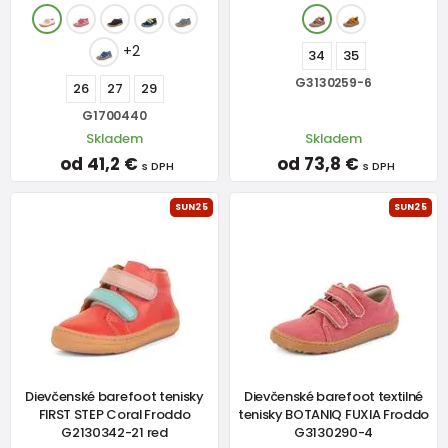
+2
34
35
G3130259-6
26
27
29
G1700440
Skladem
Skladem
od 41,2 €
od 73,8 €
s DPH
s DPH
SUN25
SUN25
Dievčenské barefoot tenisky
Dievčenské barefoot textilné
FIRST STEP Coral Froddo
tenisky BOTANIQ FUXIA Froddo
G2130342-21 red
G3130290-4