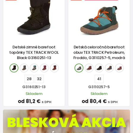
Detské zimné barefoot
Detská celoročná barefoot
topánky TEX TRACK WOOL
obuv TEX TRACK Petroleum,
Black G3160251-13
Froddo, G3110257-5, modrá
28
32
41
G3160251-13
G3110257-5
Skladem
Skladem
od 81,2 €
od 80,4 €
s DPH
s DPH