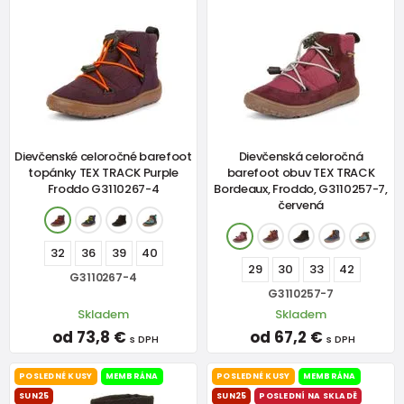
Dievčenské celoročné barefoot
Dievčenská celoročná
topánky TEX TRACK Purple
barefoot obuv TEX TRACK
Froddo G3110267-4
Bordeaux, Froddo, G3110257-7,
červená
32
36
39
40
29
30
33
42
G3110267-4
G3110257-7
Skladem
Skladem
od 73,8 €
od 67,2 €
s DPH
s DPH
POSLEDNÉ KUSY
MEMBRÁNA
POSLEDNÉ KUSY
MEMBRÁNA
SUN25
SUN25
POSLEDNÍ NA SKLADĚ