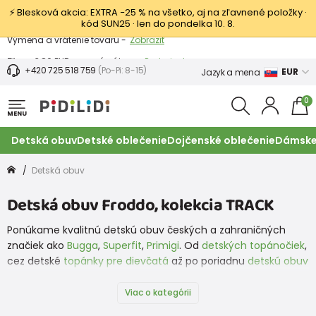
⚡ Blesková akcia: EXTRA −25 % na všetko, aj na zľavnené položky ·
kód SUN25 · len do pondelka 10. 8.
Výmena a vrátenie tovaru -
Zobraziť
Zľava 3,80 EUR na prvý nákup -
Podmienky
+420 725 518 759
(Po-Pi: 8-15)
EUR
Jazyk a mena
0
MENU
Detská obuv
Detské oblečenie
Dojčenské oblečenie
Dámske
Detská obuv
Detská obuv Froddo, kolekcia TRACK
Ponúkame kvalitnú detskú obuv českých a zahraničných
značiek ako
Bugga
,
Superfit
,
Primigi
. Od
detských topánočiek
,
cez detské
topánky pre dievčatá
až po poriadnu
detskú obuv
pre chlapcov
. To všetko tu máme a teraz aj topánky od
značky
Protetika
. A čo nemáme my, nájdete na našej
Viac o kategórii
partnerskej stránke
www.obuvdetska.cz
, ktorá ponúka detskú