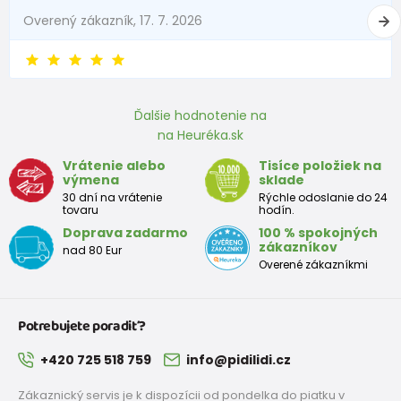
Overený zákazník, 17. 7. 2026
Ďalšie hodnotenie na
na Heuréka.sk
Vrátenie alebo
Tisíce položiek na
výmena
sklade
30 dní na vrátenie
Rýchle odoslanie do 24
tovaru
hodín.
Doprava zadarmo
100 % spokojných
zákazníkov
nad 80 Eur
Overené zákazníkmi
Potrebujete poradiť?
+420 725 518 759
info@pidilidi.cz
Zákaznický servis je k dispozícii od pondelka do piatku v