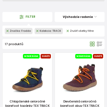
FILTER
Východzie radenie
Značka: Froddo
Kolekcia: TRACK
Zrušiť všetky filtre
17 produktů
MEMBRÁNA
SUN25
MEMBRÁNA
SUN25
Chlapčenské celoročné
Dievčenská celoročná
barefoot topánky TEX TRACK
barefoot obuv TEX TRACK