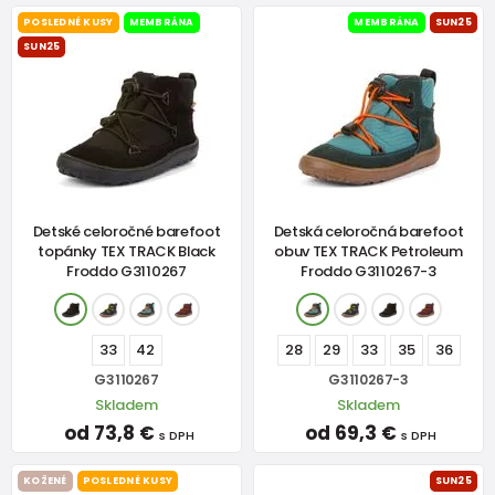
POSLEDNÉ KUSY
MEMBRÁNA
MEMBRÁNA
SUN25
SUN25
Detské celoročné barefoot
Detská celoročná barefoot
topánky TEX TRACK Black
obuv TEX TRACK Petroleum
Froddo G3110267
Froddo G3110267-3
33
42
28
29
33
35
36
G3110267
G3110267-3
Skladem
Skladem
od 73,8 €
od 69,3 €
s DPH
s DPH
KOŽENÉ
POSLEDNÉ KUSY
SUN25