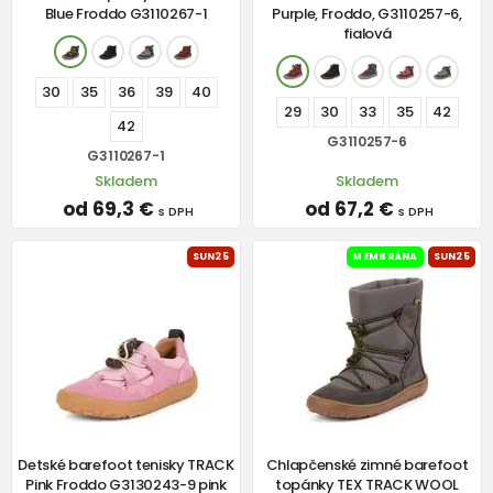
Blue Froddo G3110267-1
Purple, Froddo, G3110257-6,
fialová
30
35
36
39
40
29
30
33
35
42
42
G3110257-6
G3110267-1
Skladem
Skladem
od 69,3 €
od 67,2 €
s DPH
s DPH
SUN25
MEMBRÁNA
SUN25
Detské barefoot tenisky TRACK
Chlapčenské zimné barefoot
Pink Froddo G3130243-9 pink
topánky TEX TRACK WOOL