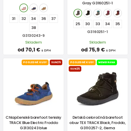
Gray G3160251-1
31
32
34
36
37
25
30
33
34
35
38
G3160251-1
G3130243-9
Skladem
Skladem
od 70,1 €
od 75,9 €
s DPH
s DPH
POSLEDNÉ KUSY
SUN25
POSLEDNÉ KUSY
MEMBRÁNA
SUN25
Chlapčenské barefoot tenisky
Detská celoročná barefoot
TRACK Blue Electric Froddo
obuv TEX TRACK Black, Froddo,
G3130243 blue
G3110257-2, čierna