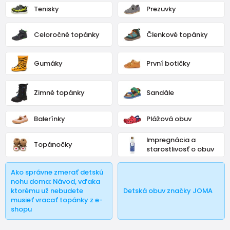
zdravotnu ortopedicku obuv
.
Tenisky
Prezuvky
Väčšina detí sa rodí so zdravými nohami, bohužiaľ o niekoľko
rokov neskôr má takmer tretina prváčikov ortopedickú vadu.
Celoročné topánky
Členkové topánky
Je to spôsobené nevhodnou obuvou alebo kvalitnou obuvou,
ale nesprávnej šírky alebo veľkosti...
Gumáky
První botičky
Zimné topánky
Sandále
Balerínky
Plážová obuv
Impregnácia a
Topánočky
starostlivosť o obuv
Ako správne zmerať detskú
nohu doma: Návod, vďaka
ktorému už nebudete
Detská obuv značky JOMA
musieť vracať topánky z e-
shopu