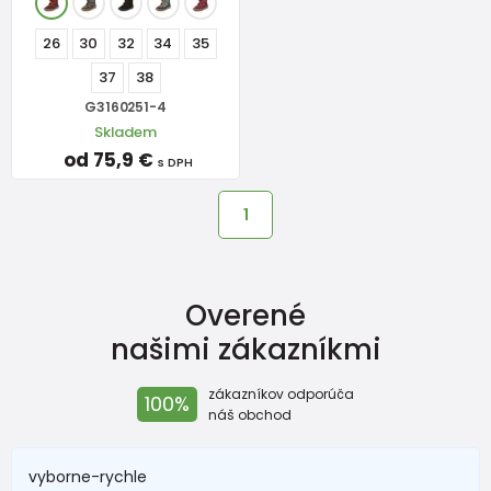
26
30
32
34
35
37
38
G3160251-4
Skladem
od 75,9 €
s DPH
1
Overené
našimi zákazníkmi
zákazníkov odporúča
100%
náš obchod
vyborne-rychle