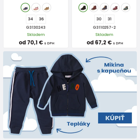
34
36
30
31
G3130243
G3110257-2
Skladem
Skladem
od 70,1 €
od 67,2 €
s DPH
s DPH