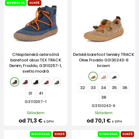
MEMBRÁNA
SUN25
Chlapčenská celoročná
Detské barefoot tenisky TRACK
barefoot obuv TEX TRACK
Olive Froddo G3130243-6
Denim, Froddo, G3110257-1,
brown
svetlo modrá
32
33
34
35
36
31
41
38
G3110257-1
G3130243-6
Skladem
Skladem
od 71,3 €
od 70,1 €
s DPH
s DPH
MEMBRÁNA
SUN25
MEMBRÁNA
SUN25