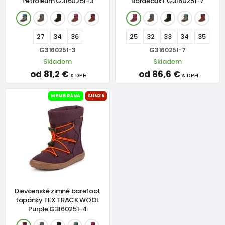
Petroleum G3160251-3
Bordeaux+ G3160251-7
27
34
36
25
32
33
34
35
G3160251-3
G3160251-7
Skladem
Skladem
od 81,2 €
od 86,6 €
s DPH
s DPH
MEMBRÁNA
SUN25
Dievčenské zimné barefoot
topánky TEX TRACK WOOL
Purple G3160251-4